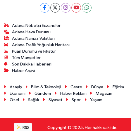
Adana Nöbetçi Eczaneler
Adana Hava Durumu
Adana Namaz Vakitleri
Adana Trafik Yoğunluk Haritası
Puan Durumu ve Fikstür
Tüm Manşetler
Son Dakika Haberleri
Haber Arşivi
Asayiş
Bilim & Teknoloji
Çevre
Dünya
Eğitim
Ekonomi
Gündem
Haber Reklam
Magazin
Özel
Sağlık
Siyaset
Spor
Yaşam
RSS
Copyright © 2025. Her hakkı saklıdır.