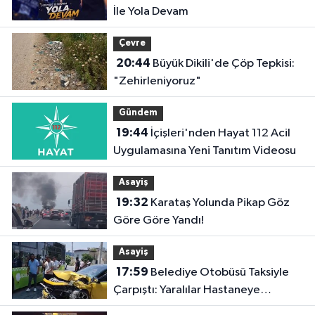
İle Yola Devam
Çevre
20:44
Büyük Dikili'de Çöp Tepkisi:
"Zehirleniyoruz"
Gündem
19:44
İçişleri'nden Hayat 112 Acil
Uygulamasına Yeni Tanıtım Videosu
Asayiş
19:32
Karataş Yolunda Pikap Göz
Göre Göre Yandı!
Asayiş
17:59
Belediye Otobüsü Taksiyle
Çarpıştı: Yaralılar Hastaneye
Kaldırıldı