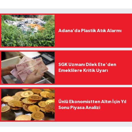
Adana’da Plastik Atık Alarmı
SGK Uzmanı Dilek Ete'den
Emeklilere Kritik Uyarı
Ünlü Ekonomistten Altın İçin Yıl
Sonu Piyasa Analizi