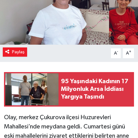
Paylaş
-
+
A
A
95 Yaşındaki Kadının 17
Milyonluk Arsa İddiası
Yargıya Taşındı
Olay, merkez Çukurova ilçesi Huzurevleri
Mahallesi’nde meydana geldi. Cumartesi günü
eski mahallelerini ziyaret ettiklerini belirten anne