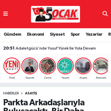
Asayiş
Adana Nöbetçi Eczaneler
Bilim & Teknoloji
Adana Hava Durumu
Gündem
Ekonomi
Siyaset
Spor
Yazarlar
R
Çevre
Adana Namaz Vakitleri
20:51
Adaletgücü'nde Yusuf Yürek İle Yola Devam
Dünya
Adana Trafik Yoğunluk Haritası
Eğitim
Süper Lig Puan Durumu ve Fikstür
Özel
Siyaset
Çevre
Yaşam
Asayiş
Ekonomi
Ekonomi
Tüm Manşetler
HABERLER
ASAYIŞ
Gündem
Son Dakika Haberleri
Parkta Arkadaşlarıyla
Haber Reklam
Haber Arşivi