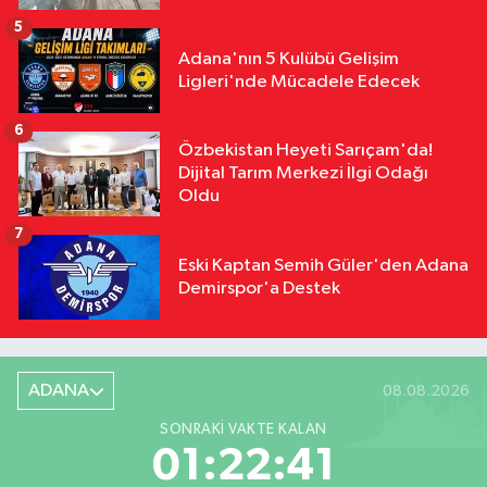
5
Adana'nın 5 Kulübü Gelişim
Ligleri'nde Mücadele Edecek
6
Özbekistan Heyeti Sarıçam'da!
Dijital Tarım Merkezi İlgi Odağı
Oldu
7
Eski Kaptan Semih Güler'den Adana
Demirspor'a Destek
ADANA
08.08.2026
SONRAKI VAKTE KALAN
01:22:40