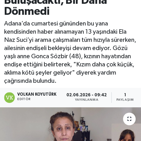
Buluşacaktı, Bir Daha
Dönmedi
Magazin
Adana’da cumartesi gününden bu yana
Özel
kendisinden haber alınamayan 13 yaşındaki Ela
Naz Suci’yi arama çalışmaları tüm hızıyla sürerken,
Resmi İlanlar
ailesinin endişeli bekleyişi devam ediyor. Gözü
yaşlı anne Gonca Sözbir (48), kızının hayatından
Sağlık
endişe ettiğini belirterek, "Kızım daha çok küçük,
aklıma kötü şeyler geliyor" diyerek yardım
Siyaset
çağrısında bulundu.
Spor
VOLKAN KOYUTÜRK
02.06.2026 - 09:42
1
EDITÖR
YAYINLANMA
PAYLAŞIM
Yaşam
Yerel Yönetimler
Yurttan