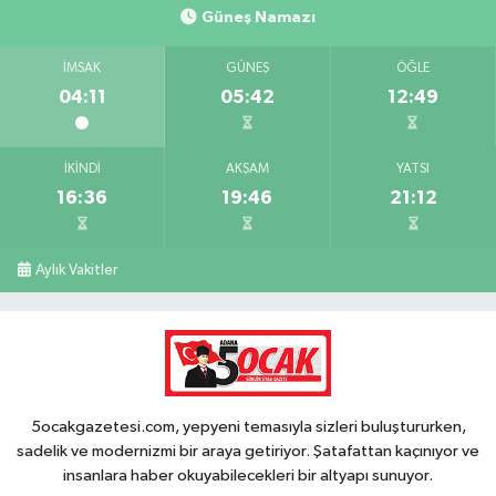
Güneş Namazı
İMSAK
GÜNEŞ
ÖĞLE
04:11
05:42
12:49
İKINDI
AKŞAM
YATSI
16:36
19:46
21:12
Aylık Vakitler
5ocakgazetesi.com, yepyeni temasıyla sizleri buluştururken,
sadelik ve modernizmi bir araya getiriyor. Şatafattan kaçınıyor ve
insanlara haber okuyabilecekleri bir altyapı sunuyor.