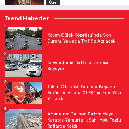
Özel
17:52
Menderes Kutlu'dan Devlet
Trend Haberler
Bahçeli'ye Adana 01 FK forması
1
Özel
Kasım Gülek Köprüsü'nde Son
16:53
Hakemler Sezon Öncesi
Durum: Yakında Trafiğe Açılacak
Saymaya BaşladI
2
Özel
Kiremithane Hattı Tartışması
16:36
Halil Çağdaş Kaya'nın
Büyüyor
Ardından Dilek Çalışkan Özcan da
Mı Disipline Gidiyor?
3
Takım Otobüsü Turuncu-Beyaza
Özel
Büründü: Adana 01 FK'nın Yeni Yüzü
16:22
TFFHGD'den Yeni Sezon
Yollarda
Çağrısı "Sahada Adalet, Tribünde
4
Saygı Olsun"
Adana'nın Çalınan Turizm Hayali:
Karataş-Yumurtalık Sahil Yolu Tozlu
Raflarda Kaldı