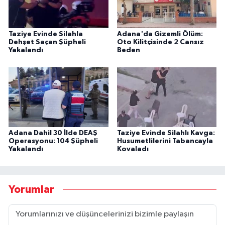
Taziye Evinde Silahla
Adana'da Gizemli Ölüm:
Dehşet Saçan Şüpheli
Oto Kilitçisinde 2 Cansız
Yakalandı
Beden
Adana Dahil 30 İlde DEAŞ
Taziye Evinde Silahlı Kavga:
Operasyonu: 104 Şüpheli
Husumetlilerini Tabancayla
Yakalandı
Kovaladı
Yorumlar