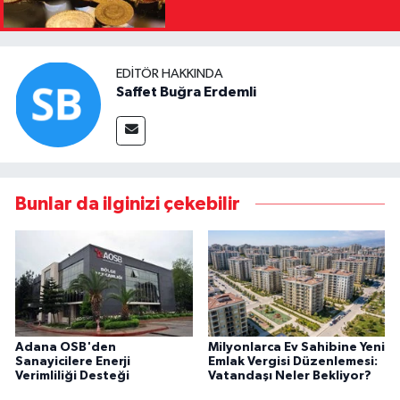
EDITÖR HAKKINDA
Saffet Buğra Erdemli
Bunlar da ilginizi çekebilir
Adana OSB'den
Milyonlarca Ev Sahibine Yeni
Sanayicilere Enerji
Emlak Vergisi Düzenlemesi:
Verimliliği Desteği
Vatandaşı Neler Bekliyor?