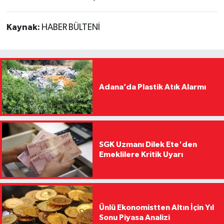
Kaynak:
HABER BÜLTENİ
Adana’da Plastik Atık Alarmı
SGK Uzmanı Dilek Ete'den
Emeklilere Kritik Uyarı
Ünlü Ekonomistten Altın İçin Yıl
Sonu Piyasa Analizi