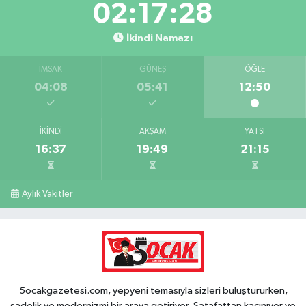
02:17:27
İkindi Namazı
İMSAK
GÜNEŞ
ÖĞLE
04:08
05:41
12:50
İKINDI
AKŞAM
YATSI
16:37
19:49
21:15
Aylık Vakitler
5ocakgazetesi.com, yepyeni temasıyla sizleri buluştururken,
sadelik ve modernizmi bir araya getiriyor. Şatafattan kaçınıyor ve