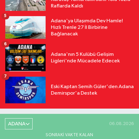
Raflarda Kaldı
5
Adana'ya Ulaşımda Dev Hamle!
Hızlı Trenle 27 İl Birbirine
Bağlanacak
6
Adana'nın 5 Kulübü Gelişim
Ligleri'nde Mücadele Edecek
7
Eski Kaptan Semih Güler'den Adana
Demirspor'a Destek
ADANA
06.08.2026
SONRAKI VAKTE KALAN