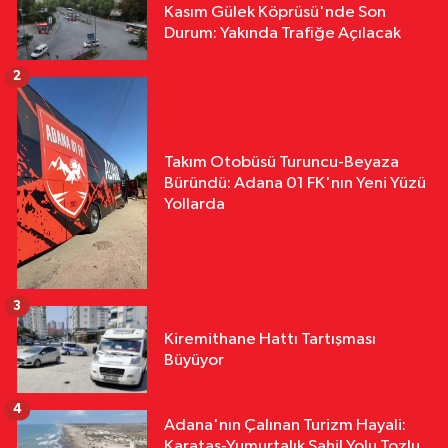
Kasım Gülek Köprüsü'nde Son
Durum: Yakında Trafiğe Açılacak
2
Takım Otobüsü Turuncu-Beyaza
Büründü: Adana 01 FK'nın Yeni Yüzü
Yollarda
3
Kiremithane Hattı Tartışması
Büyüyor
4
Adana'nın Çalınan Turizm Hayali:
Karataş-Yumurtalık Sahil Yolu Tozlu