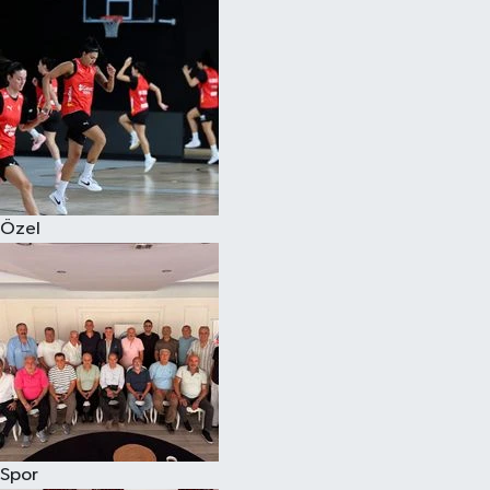
Magazin
Özel
Resmi İlanlar
Sağlık
Özel
Siyaset
Spor
Yaşam
Yerel Yönetimler
Spor
Yurttan