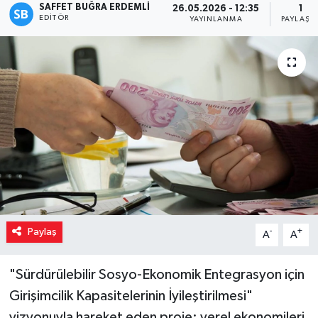
SAFFET BUĞRA ERDEMLI
26.05.2026 - 12:35
1
EDITÖR
YAYINLANMA
PAYLAŞI
Paylaş
-
+
A
A
"Sürdürülebilir Sosyo-Ekonomik Entegrasyon için
Girişimcilik Kapasitelerinin İyileştirilmesi"
vizyonuyla hareket eden proje; yerel ekonomileri