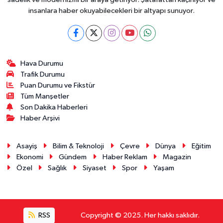
insanlara haber okuyabilecekleri bir altyapı sunuyor.
Hava Durumu
Trafik Durumu
Puan Durumu ve Fikstür
Tüm Manşetler
Son Dakika Haberleri
Haber Arşivi
Asayiş
Bilim & Teknoloji
Çevre
Dünya
Eğitim
Ekonomi
Gündem
Haber Reklam
Magazin
Özel
Sağlık
Siyaset
Spor
Yaşam
RSS
Copyright © 2025. Her hakkı saklıdır.