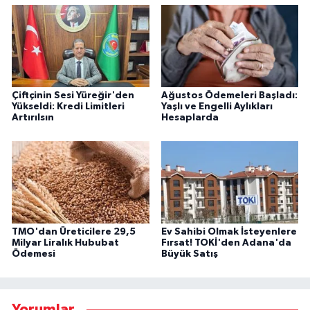
Çiftçinin Sesi Yüreğir'den
Ağustos Ödemeleri Başladı:
Yükseldi: Kredi Limitleri
Yaşlı ve Engelli Aylıkları
Artırılsın
Hesaplarda
TMO'dan Üreticilere 29,5
Ev Sahibi Olmak İsteyenlere
Milyar Liralık Hububat
Fırsat! TOKİ'den Adana'da
Ödemesi
Büyük Satış
Yorumlar