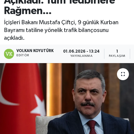
Açıkladı: Tüm Tedbirlere
Rağmen...
Magazin
İçişleri Bakanı Mustafa Çiftçi, 9 günlük Kurban
Özel
Bayramı tatiline yönelik trafik bilançosunu
açıkladı.
Resmi İlanlar
VOLKAN KOYUTÜRK
01.06.2026 - 13:24
1
EDITÖR
Sağlık
YAYINLANMA
PAYLAŞIM
Siyaset
Spor
Yaşam
Yerel Yönetimler
Yurttan