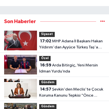
Son Haberler
Siyaset
17:02
MHP Adana İl Başkanı Hakan
Yıldırım'dan Ayyüce Türkeş Taş'a
Çok Sert Tepki "Haddinizi Bilin!"
Özel
16:59
Arda Bitirgiç, Yeni Mersin
İdman Yurdu’nda
Gündem
14:57
Şevkin'den Meclis'te Çocuk
Koruma Kanunu Tepkisi "Önce
Bataklığı Kurutmak Zorundayız"
Gündem