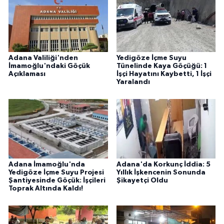
Adana Valiliği'nden
Yedigöze İçme Suyu
İmamoğlu'ndaki Göçük
Tünelinde Kaya Göçüğü: 1
Açıklaması
İşçi Hayatını Kaybetti, 1 İşçi
Yaralandı
Adana İmamoğlu'nda
Adana'da Korkunç İddia: 5
Yedigöze İçme Suyu Projesi
Yıllık İşkencenin Sonunda
Şantiyesinde Göçük: İşçileri
Şikayetçi Oldu
Toprak Altında Kaldı!