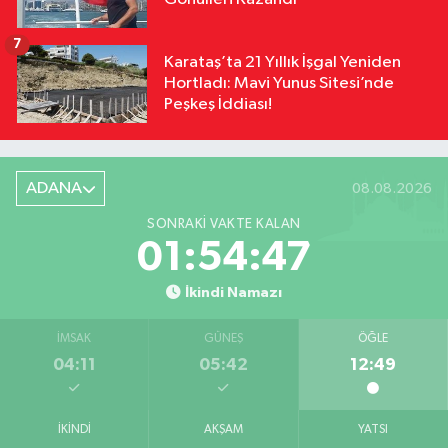
7
Karataş’ta 21 Yıllık İşgal Yeniden
Hortladı: Mavi Yunus Sitesi’nde
Peşkeş İddiası!
ADANA
08.08.2026
SONRAKI VAKTE KALAN
01:54:46
İkindi Namazı
İMSAK
GÜNEŞ
ÖĞLE
04:11
05:42
12:49
İKINDI
AKŞAM
YATSI