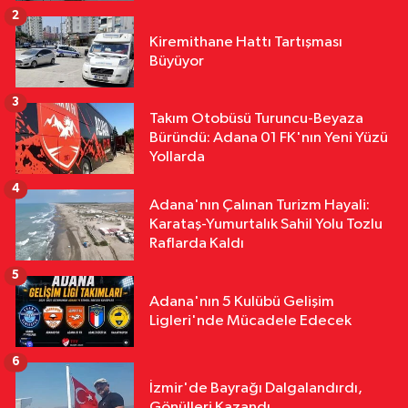
Şantiyesinde Göçük: İşçileri Toprak
2
Özel
Altında Kaldı!
Kiremithane Hattı Tartışması
12:02
Başkan Altıok Çalışmaları
Büyüyor
Yerinde İnceledi: Yumurtalık'ta
Altyapı ve Ulaşım Seferberliği
3
Takım Otobüsü Turuncu-Beyaza
Çevre
Büründü: Adana 01 FK'nın Yeni Yüzü
11:42
Adana'nın Kavurucu
Yollarda
Sıcağında İşçilerin Zorlu Asfalt
4
Mesaisi Sürüyor
Adana'nın Çalınan Turizm Hayali:
Karataş-Yumurtalık Sahil Yolu Tozlu
Raflarda Kaldı
5
Adana'nın 5 Kulübü Gelişim
Ligleri'nde Mücadele Edecek
6
İzmir'de Bayrağı Dalgalandırdı,
Gönülleri Kazandı