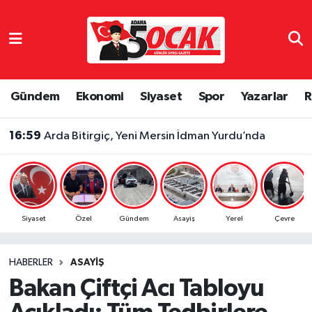
Asayiş
Adana Nöbetçi Eczaneler
Bilim & Teknoloji
Adana Hava Durumu
Gündem
Ekonomi
Siyaset
Spor
Yazarlar
R
Çevre
Adana Namaz Vakitleri
16:59
Arda Bitirgiç, Yeni Mersin İdman Yurdu’nda
Dünya
Adana Trafik Yoğunluk Haritası
Eğitim
Süper Lig Puan Durumu ve Fikstür
Siyaset
Özel
Gündem
Asayiş
Yerel
Çevre
Ekonomi
Tüm Manşetler
HABERLER
ASAYIŞ
Gündem
Son Dakika Haberleri
Bakan Çiftçi Acı Tabloyu
Haber Reklam
Haber Arşivi