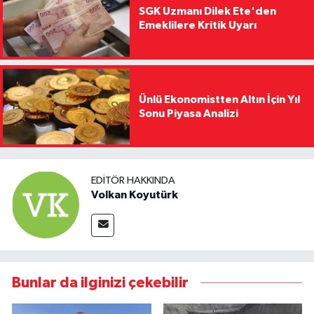
SGK Uzmanı Dilek Ete'den
Emeklilere Kritik Uyarı
Ünlü Ekonomistten Altın İçin Yıl
Sonu Piyasa Analizi
EDITÖR HAKKINDA
Volkan Koyutürk
Bunlar da ilginizi çekebilir