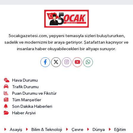
5ocakgazetesi.com, yepyeni temasıyla sizleri buluştururken,
sadelik ve modernizmi bir araya getiriyor. Şatafattan kaçınıyor ve
insanlara haber okuyabilecekleri bir altyapı sunuyor.
Hava Durumu
Trafik Durumu
Puan Durumu ve Fikstür
Tüm Manşetler
Son Dakika Haberleri
Haber Arşivi
Asayiş
Bilim & Teknoloji
Çevre
Dünya
Eğitim