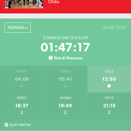
Oldu
ADANA
06.08.2026
SONRAKI VAKTE KALAN
01:47:16
İkindi Namazı
İMSAK
GÜNEŞ
ÖĞLE
04:08
05:41
12:50
İKINDI
AKŞAM
YATSI
16:37
19:49
21:15
Aylık Vakitler