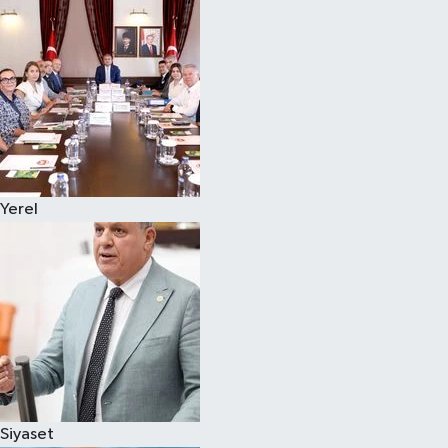
Magazin
Özel
Resmi İlanlar
Sağlık
Yerel
Siyaset
Spor
Yaşam
Yerel Yönetimler
Siyaset
Yurttan