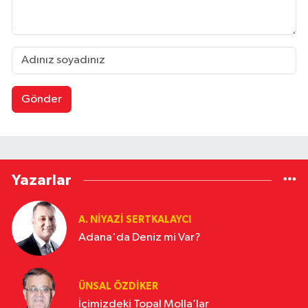
Gönder
Yazarlar
A. NIYAZI SERTKALAYCI
Adana'da Deniz mi Var?
ÜNSAL ÖZDIKER
İçimizdeki Topal Molla’lar