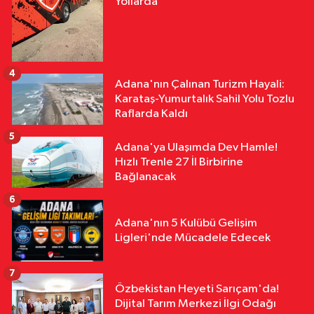
Yollarda
4
Adana'nın Çalınan Turizm Hayali:
Karataş-Yumurtalık Sahil Yolu Tozlu
Raflarda Kaldı
5
Adana'ya Ulaşımda Dev Hamle!
Hızlı Trenle 27 İl Birbirine
Bağlanacak
6
Adana'nın 5 Kulübü Gelişim
Ligleri'nde Mücadele Edecek
7
Özbekistan Heyeti Sarıçam'da!
Dijital Tarım Merkezi İlgi Odağı