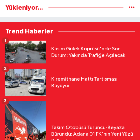
Yükleniyor...
Trend Haberler
1
Kasım Gülek Köprüsü'nde Son
Durum: Yakında Trafiğe Açılacak
2
Kiremithane Hattı Tartışması
Büyüyor
3
Takım Otobüsü Turuncu-Beyaza
Büründü: Adana 01 FK'nın Yeni Yüzü