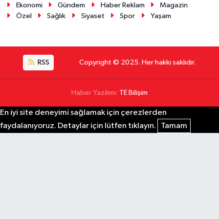
Ekonomi
Gündem
Haber Reklam
Magazin
Özel
Sağlık
Siyaset
Spor
Yaşam
RSS
Copyright © 2025. Her hakkı saklıdır.
Haber Yazılımı:
TE Bilişim
En iyi site deneyimi sağlamak için çerezlerden
faydalanıyoruz. Detaylar için lütfen tıklayın.
Tamam