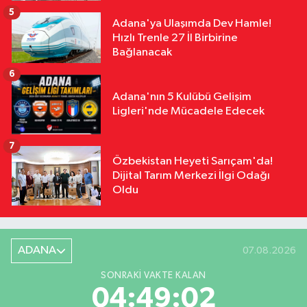
5
Adana'ya Ulaşımda Dev Hamle!
Hızlı Trenle 27 İl Birbirine
Bağlanacak
6
Adana'nın 5 Kulübü Gelişim
Ligleri'nde Mücadele Edecek
7
Özbekistan Heyeti Sarıçam'da!
Dijital Tarım Merkezi İlgi Odağı
Oldu
ADANA
07.08.2026
SONRAKI VAKTE KALAN
04:49:01