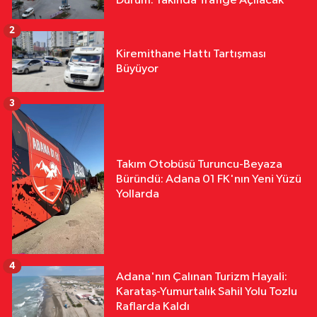
Durum: Yakında Trafiğe Açılacak
2
Kiremithane Hattı Tartışması
Büyüyor
3
Takım Otobüsü Turuncu-Beyaza
Büründü: Adana 01 FK'nın Yeni Yüzü
Yollarda
4
Adana'nın Çalınan Turizm Hayali:
Karataş-Yumurtalık Sahil Yolu Tozlu
Raflarda Kaldı