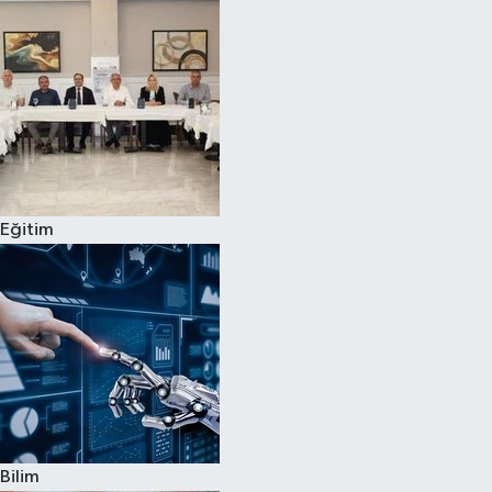
Magazin
Özel
Resmi İlanlar
Sağlık
Eğitim
Siyaset
Spor
Yaşam
Yerel Yönetimler
Bilim
Yurttan