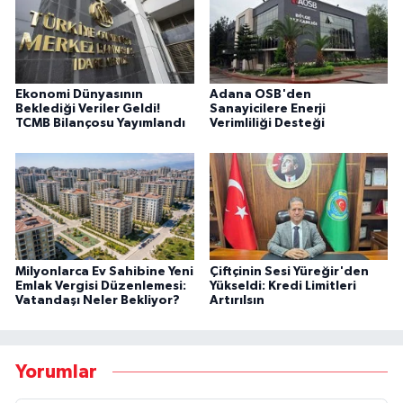
Ekonomi Dünyasının
Adana OSB'den
Beklediği Veriler Geldi!
Sanayicilere Enerji
TCMB Bilançosu Yayımlandı
Verimliliği Desteği
Milyonlarca Ev Sahibine Yeni
Çiftçinin Sesi Yüreğir'den
Emlak Vergisi Düzenlemesi:
Yükseldi: Kredi Limitleri
Vatandaşı Neler Bekliyor?
Artırılsın
Yorumlar