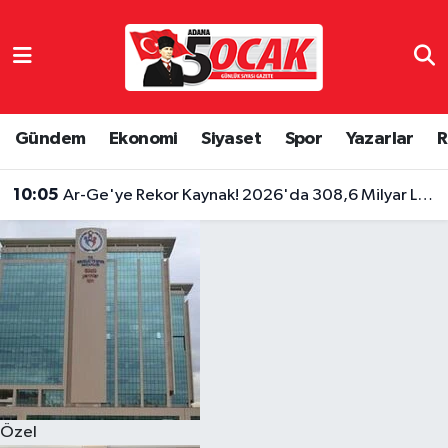
Asayiş
Hava Durumu
Bilim & Teknoloji
Trafik Durumu
Gündem
Ekonomi
Siyaset
Spor
Yazarlar
R
Çevre
Süper Lig Puan Durumu ve Fikstür
10:05
Ar-Ge'ye Rekor Kaynak! 2026'da 308,6 Milyar Lira Ayrıldı
Dünya
Tüm Manşetler
10:01
Motosikletle Geldi, İnternet Kablolarını Kesip Kaçtı
Eğitim
Son Dakika Haberleri
Ekonomi
Haber Arşivi
Gündem
Özel
Haber Reklam