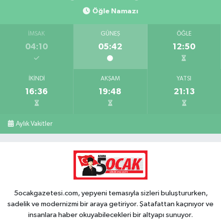
Öğle Namazı
İMSAK
GÜNEŞ
ÖĞLE
04:10
05:42
12:50
İKINDI
AKŞAM
YATSI
16:36
19:48
21:13
Aylık Vakitler
5ocakgazetesi.com, yepyeni temasıyla sizleri buluştururken,
sadelik ve modernizmi bir araya getiriyor. Şatafattan kaçınıyor ve
insanlara haber okuyabilecekleri bir altyapı sunuyor.