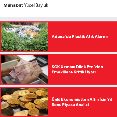
Muhabir:
Yücel Bayluk
Adana’da Plastik Atık Alarmı
SGK Uzmanı Dilek Ete'den
Emeklilere Kritik Uyarı
Ünlü Ekonomistten Altın İçin Yıl
Sonu Piyasa Analizi