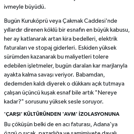
ivmeyle büyüdü.
Bugün Kuruköprü veya Çakmak Caddesi'nde
yıllardır direnen köklü bir esnafın en büyük kabusu,
her ay katlanarak artan kira bedelleri, elektrik
faturaları ve stopaj giderleri. Eskiden yüksek
sürümden kazanarak bu maliyetleri tolere
edebilen işletmeler, bugün daralan kar marjlarıyla
ayakta kalma savaşı veriyor. Babamdan,
dedemden kaldı diyerek o dükkanı açık tutmaya
çalışan üçüncü kuşak esnaf bile artık "Nereye
kadar?" sorusunu yüksek sesle soruyor.
'ÇARŞI' KÜLTÜRÜNDEN 'AVM' İZOLASYONUNA
Bu çöküşün belki de en acı faturası, Adana'ya
özgü o sıcak, pazarlığa ve samimiyete dayalı