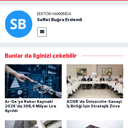
EDITÖR HAKKINDA
Saffet Buğra Erdemli
Bunlar da ilginizi çekebilir
Ar-Ge'ye Rekor Kaynak!
AOSB'de Üniversite-Sanayi
2026'da 308,6 Milyar Lira
İş Birliği İçin Stratejik Zirve
Ayrıldı