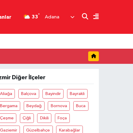
°
33
anlar
Adana
zmir Diğer İlçeler
Aliağa
Balçova
Bayindir
Bayrakli
Bergama
Beydağ
Bornova
Buca
Çeşme
Çiğli
Dikili
Foça
Gaziemir
Güzelbahçe
Karabağlar