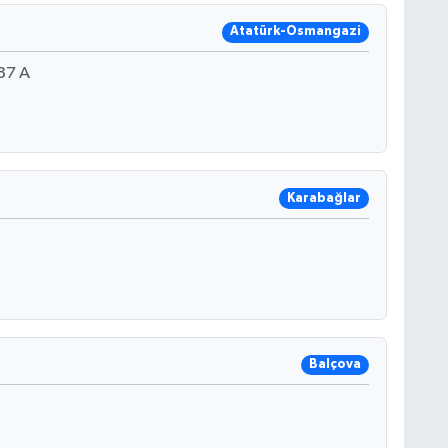
Atatürk-Osmangazi
87 A
Karabağlar
Balçova