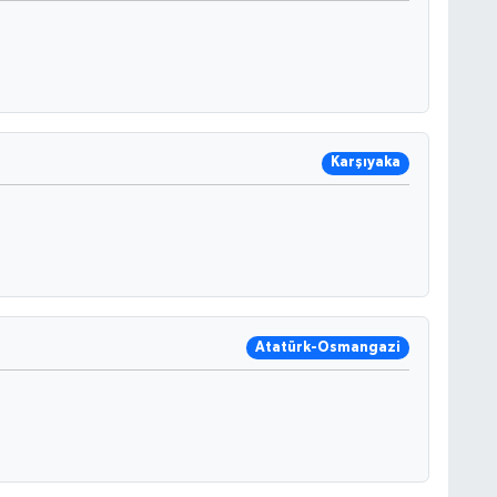
Karşıyaka
Atatürk-Osmangazi