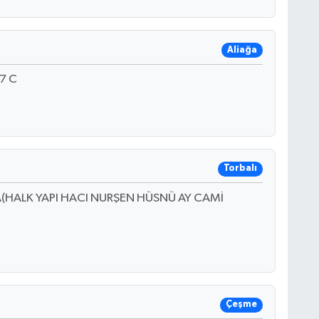
Aliağa
7 C
Torbalı
(HALK YAPI HACI NURŞEN HÜSNÜ AY CAMİ
Çeşme