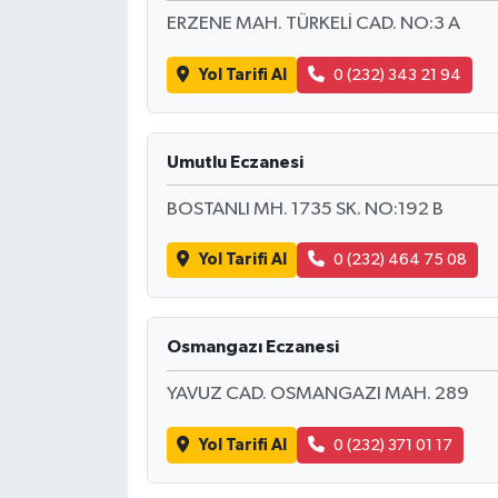
ERZENE MAH. TÜRKELİ CAD. NO:3 A
Yol Tarifi Al
0 (232) 343 21 94
Umutlu Eczanesi
BOSTANLI MH. 1735 SK. NO:192 B
Yol Tarifi Al
0 (232) 464 75 08
Osmangazı Eczanesi
YAVUZ CAD. OSMANGAZI MAH. 289
Yol Tarifi Al
0 (232) 371 01 17