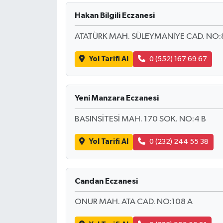
Hakan Bilgili Eczanesi
ATATÜRK MAH. SÜLEYMANİYE CAD. NO:
Yol Tarifi Al
0 (552) 167 69 67
Yeni Manzara Eczanesi
BASINSİTESİ MAH. 170 SOK. NO:4 B
Yol Tarifi Al
0 (232) 244 55 38
Candan Eczanesi
ONUR MAH. ATA CAD. NO:108 A