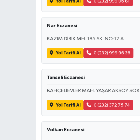
Yol Tarifi Al
0 (232) 999 06 81
Nar Eczanesi
KAZIM DİRİK MH. 185 SK. NO:17 A
Yol Tarifi Al
0 (232) 999 96 36
Tanseli Eczanesi
BAHÇELİEVLER MAH. YAŞAR AKSOY SOK.
Yol Tarifi Al
0 (232) 372 75 74
Volkan Eczanesi