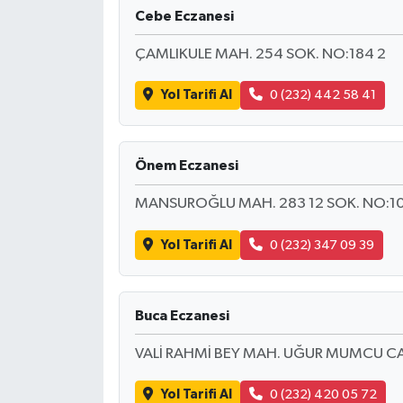
Cebe Eczanesi
ÇAMLIKULE MAH. 254 SOK. NO:184 2
Yol Tarifi Al
0 (232) 442 58 41
Önem Eczanesi
MANSUROĞLU MAH. 283 12 SOK. NO:10
Yol Tarifi Al
0 (232) 347 09 39
Buca Eczanesi
VALİ RAHMİ BEY MAH. UĞUR MUMCU CA
Yol Tarifi Al
0 (232) 420 05 72