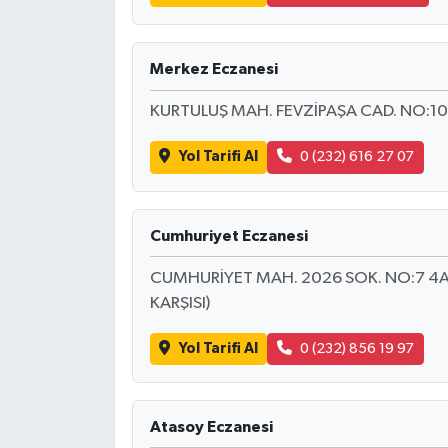
Merkez Eczanesi
KURTULUŞ MAH. FEVZİPAŞA CAD. NO:10
Yol Tarifi Al
0 (232) 616 27 07
Cumhuriyet Eczanesi
CUMHURİYET MAH. 2026 SOK. NO:7 4A
KARŞISI)
Yol Tarifi Al
0 (232) 856 19 97
Atasoy Eczanesi