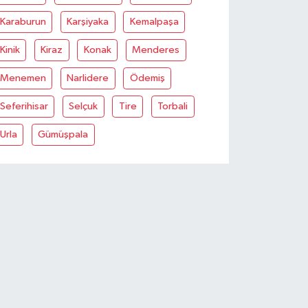
Karaburun
Karşiyaka
Kemalpaşa
Kinik
Kiraz
Konak
Menderes
Menemen
Narlidere
Ödemiş
Seferihisar
Selçuk
Tire
Torbali
Urla
Gümüşpala