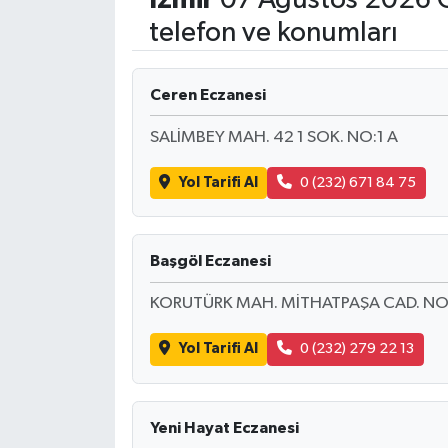
telefon ve konumları
Magazin
Özel
Ceren Eczanesi
SALİMBEY MAH. 42 1 SOK. NO:1 A
Resmi İlanlar
Yol Tarifi Al
0 (232) 671 84 75
Sağlık
Siyaset
Başgöl Eczanesi
Spor
KORUTÜRK MAH. MİTHATPAŞA CAD. NO
Yaşam
Yol Tarifi Al
0 (232) 279 22 13
Yerel Yönetimler
Yeni Hayat Eczanesi
Yurttan