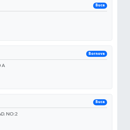
Buca
Bornova
 A
Buca
D. NO:2