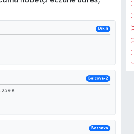
Dikili
Balçova-2
:259 B
Bornova