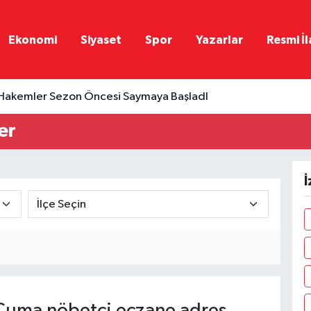
Ekonomi
Siyaset
Spor
Yazarlar
Resmi İl
Hakemler Sezon Öncesi Saymaya BaşladI
er
İ
uma nöbetçi eczane adres,