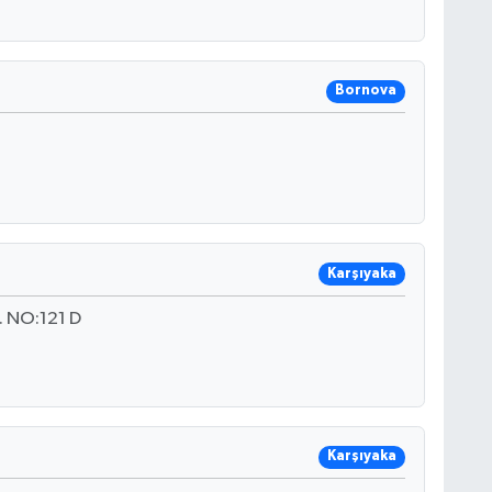
Bornova
Karşıyaka
 NO:121 D
Karşıyaka