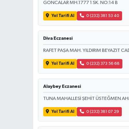
GONCALAR MH.1777 1 SK. NO:14 B
Yol Tarifi Al
0 (232) 381 53 40
Diva Eczanesi
RAFET PAŞA MAH. YILDIRIM BEYAZIT CAD
Yol Tarifi Al
0 (232) 373 56 68
Alaybey Eczanesi
TUNA MAHALLESİ ŞEHİT ÜSTEĞMEN A
Yol Tarifi Al
0 (232) 381 07 29