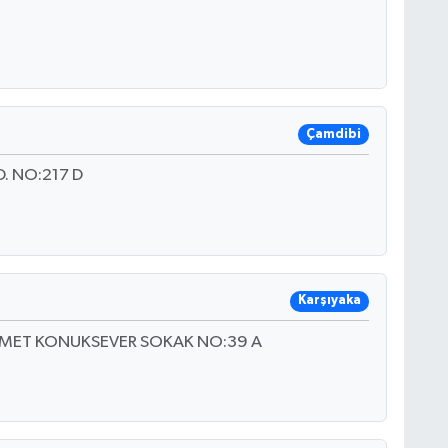
Çamdibi
. NO:217 D
Karşıyaka
HMET KONUKSEVER SOKAK NO:39 A