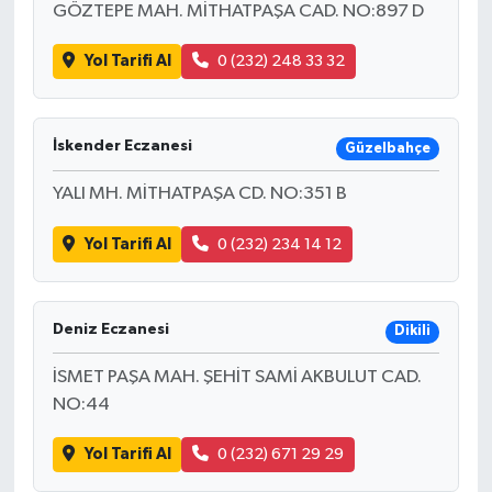
GÖZTEPE MAH. MİTHATPAŞA CAD. NO:897 D
Yol Tarifi Al
0 (232) 248 33 32
İskender Eczanesi
Güzelbahçe
YALI MH. MİTHATPAŞA CD. NO:351 B
Yol Tarifi Al
0 (232) 234 14 12
Deniz Eczanesi
Dikili
İSMET PAŞA MAH. ŞEHİT SAMİ AKBULUT CAD.
NO:44
Yol Tarifi Al
0 (232) 671 29 29