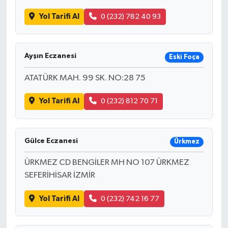
Yol Tarifi Al
0 (232) 782 40 93
Ayşın Eczanesi
Eski Foça
ATATÜRK MAH. 99 SK. NO:28 75
Yol Tarifi Al
0 (232) 812 70 71
Gülce Eczanesi
Ürkmez
ÜRKMEZ CD BENGİLER MH NO 107 ÜRKMEZ
SEFERİHİSAR İZMİR
Yol Tarifi Al
0 (232) 742 16 77