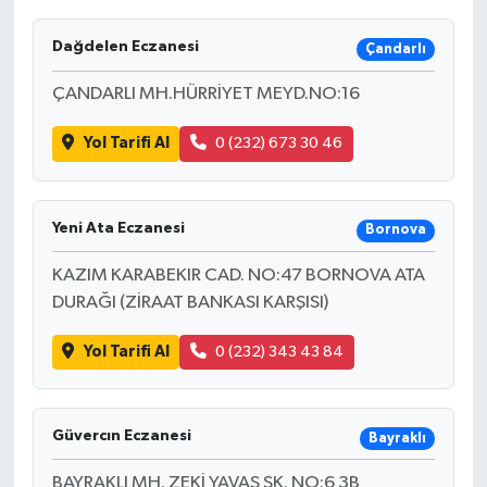
Dağdelen Eczanesi
Çandarlı
ÇANDARLI MH.HÜRRİYET MEYD.NO:16
Yol Tarifi Al
0 (232) 673 30 46
Yeni Ata Eczanesi
Bornova
KAZIM KARABEKIR CAD. NO:47 BORNOVA ATA
DURAĞI (ZİRAAT BANKASI KARŞISI)
Yol Tarifi Al
0 (232) 343 43 84
Güvercın Eczanesi
Bayraklı
BAYRAKLI MH. ZEKİ YAVAŞ SK. NO:6 3B