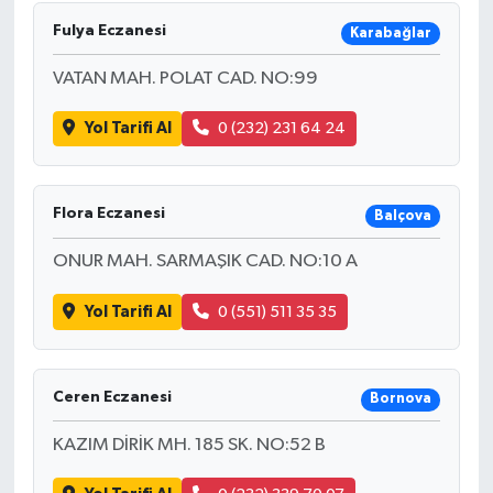
Fulya Eczanesi
Karabağlar
VATAN MAH. POLAT CAD. NO:99
Yol Tarifi Al
0 (232) 231 64 24
Flora Eczanesi
Balçova
ONUR MAH. SARMAŞIK CAD. NO:10 A
Yol Tarifi Al
0 (551) 511 35 35
Ceren Eczanesi
Bornova
KAZIM DİRİK MH. 185 SK. NO:52 B