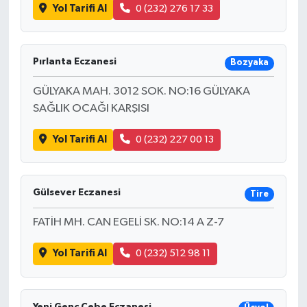
Yol Tarifi Al
0 (232) 276 17 33
Pırlanta Eczanesi
Bozyaka
GÜLYAKA MAH. 3012 SOK. NO:16 GÜLYAKA
SAĞLIK OCAĞI KARŞISI
Yol Tarifi Al
0 (232) 227 00 13
Gülsever Eczanesi
Tire
FATİH MH. CAN EGELİ SK. NO:14 A Z-7
Yol Tarifi Al
0 (232) 512 98 11
Yeni Genç Cebe Eczanesi