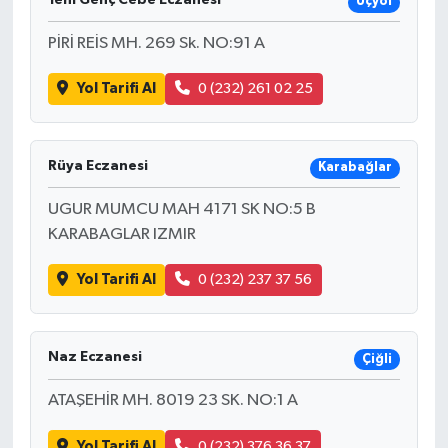
Üçyol
PİRİ REİS MH. 269 Sk. NO:91 A
Yol Tarifi Al
0 (232) 261 02 25
Rüya Eczanesi
Karabağlar
UGUR MUMCU MAH 4171 SK NO:5 B
KARABAGLAR IZMIR
Yol Tarifi Al
0 (232) 237 37 56
Naz Eczanesi
Çiğli
ATAŞEHİR MH. 8019 23 SK. NO:1 A
Yol Tarifi Al
0 (232) 376 36 37