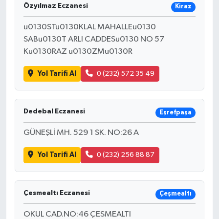
Özyılmaz Eczanesi
Kiraz
u0130STu0130KLAL MAHALLEu0130
SABu0130T ARLI CADDESu0130 NO 57
Ku0130RAZ u0130ZMu0130R
Yol Tarifi Al
0 (232) 572 35 49
Dedebal Eczanesi
Eşrefpaşa
GÜNEŞLİ MH. 529 1 SK. NO:26 A
Yol Tarifi Al
0 (232) 256 88 87
Çesmealtı Eczanesi
Çeşmealtı
OKUL CAD.NO:46 ÇESMEALTI