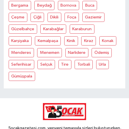
Bergama
Beydağ
Bornova
Buca
Çeşme
Çiğli
Dikili
Foça
Gaziemir
Güzelbahçe
Karabağlar
Karaburun
Karşiyaka
Kemalpaşa
Kinik
Kiraz
Konak
Menderes
Menemen
Narlidere
Ödemiş
Seferihisar
Selçuk
Tire
Torbali
Urla
Gümüşpala
5ocakgazetesi.com, yepyeni temasıyla sizleri buluştururken,