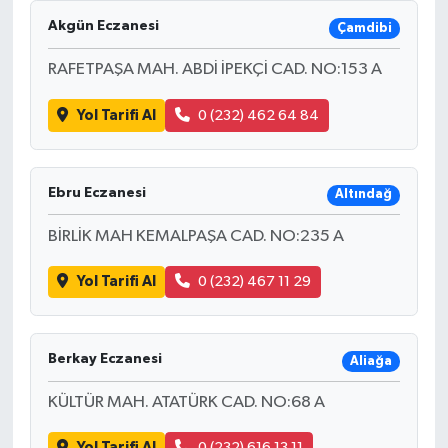
Akgün Eczanesi
Çamdibi
RAFETPAŞA MAH. ABDİ İPEKÇİ CAD. NO:153 A
Yol Tarifi Al
0 (232) 462 64 84
Ebru Eczanesi
Altındağ
BİRLİK MAH KEMALPAŞA CAD. NO:235 A
Yol Tarifi Al
0 (232) 467 11 29
Berkay Eczanesi
Aliağa
KÜLTÜR MAH. ATATÜRK CAD. NO:68 A
Yol Tarifi Al
0 (232) 616 13 11