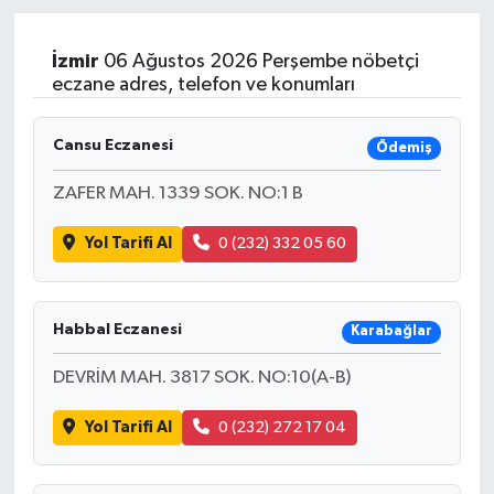
Magazin
İzmir
06 Ağustos 2026 Perşembe nöbetçi
eczane adres, telefon ve konumları
Özel
Cansu Eczanesi
Ödemiş
Resmi İlanlar
ZAFER MAH. 1339 SOK. NO:1 B
Sağlık
Yol Tarifi Al
0 (232) 332 05 60
Siyaset
Spor
Habbal Eczanesi
Karabağlar
Yaşam
DEVRİM MAH. 3817 SOK. NO:10(A-B)
Yol Tarifi Al
0 (232) 272 17 04
Yerel Yönetimler
Yurttan