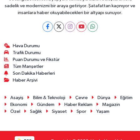
sadelik ve modernizmi bir araya getiriyor. Şatafattan kaçınıyor ve
insanlara haber okuyabilecekleri bir altyapı sunuyor.
Hava Durumu
Trafik Durumu
Puan Durumu ve Fikstür
Tüm Manşetler
Son Dakika Haberleri
Haber Arşivi
Asayiş
Bilim & Teknoloji
Çevre
Dünya
Eğitim
Ekonomi
Gündem
Haber Reklam
Magazin
Özel
Sağlık
Siyaset
Spor
Yaşam