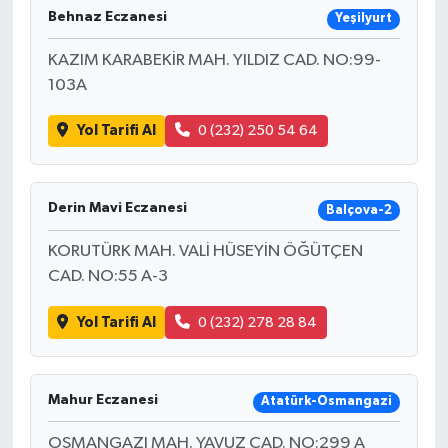
Behnaz Eczanesi
Yeşilyurt
KAZIM KARABEKİR MAH. YILDIZ CAD. NO:99-
103A
Yol Tarifi Al
0 (232) 250 54 64
Derin Mavi Eczanesi
Balçova-2
KORUTÜRK MAH. VALİ HÜSEYİN ÖĞÜTÇEN
CAD. NO:55 A-3
Yol Tarifi Al
0 (232) 278 28 84
Mahur Eczanesi
Atatürk-Osmangazi
OSMANGAZI MAH. YAVUZ CAD. NO:299 A