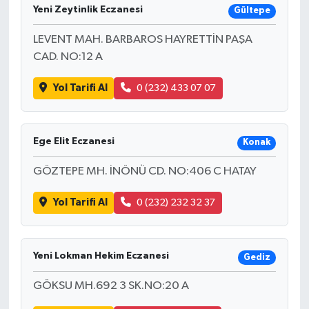
Yeni Zeytinlik Eczanesi
Gültepe
LEVENT MAH. BARBAROS HAYRETTİN PAŞA
CAD. NO:12 A
Yol Tarifi Al
0 (232) 433 07 07
Ege Elit Eczanesi
Konak
GÖZTEPE MH. İNÖNÜ CD. NO:406 C HATAY
Yol Tarifi Al
0 (232) 232 32 37
Yeni Lokman Hekim Eczanesi
Gediz
GÖKSU MH.692 3 SK.NO:20 A