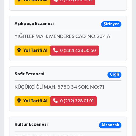
Aşıkpaşa Eczanesi
Şirinyer
YİĞİTLER MAH. MENDERES CAD. NO:234 A
Yol Tarifi Al
0 (232) 438 50 50
Safir Eczanesi
Çiğli
KÜÇÜKÇİĞLİ MAH. 8780 34 SOK. NO:71
Yol Tarifi Al
0 (232) 328 01 01
Kültür Eczanesi
Alsancak