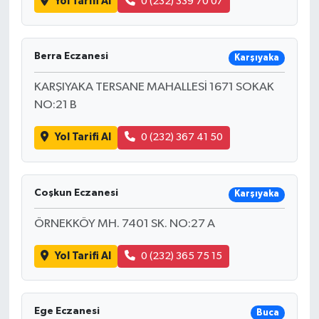
Yol Tarifi Al
0 (232) 339 70 07
Berra Eczanesi
Karşıyaka
KARŞIYAKA TERSANE MAHALLESİ 1671 SOKAK
NO:21 B
Yol Tarifi Al
0 (232) 367 41 50
Coşkun Eczanesi
Karşıyaka
ÖRNEKKÖY MH. 7401 SK. NO:27 A
Yol Tarifi Al
0 (232) 365 75 15
Ege Eczanesi
Buca