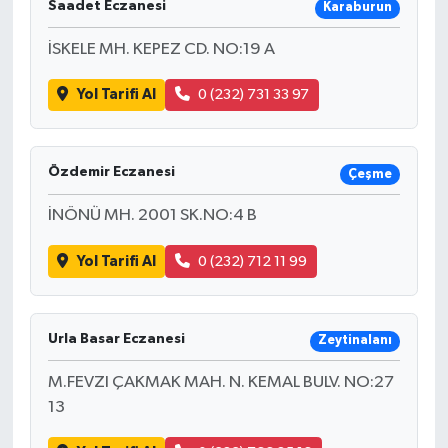
Saadet Eczanesi
Karaburun
İSKELE MH. KEPEZ CD. NO:19 A
Yol Tarifi Al
0 (232) 731 33 97
Özdemir Eczanesi
Çeşme
İNÖNÜ MH. 2001 SK.NO:4 B
Yol Tarifi Al
0 (232) 712 11 99
Urla Basar Eczanesi
Zeytinalanı
M.FEVZI ÇAKMAK MAH. N. KEMAL BULV. NO:27
13