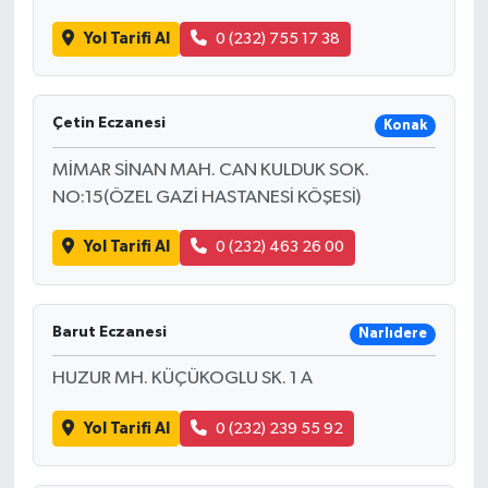
Yol Tarifi Al
0 (232) 755 17 38
Çetin Eczanesi
Konak
MİMAR SİNAN MAH. CAN KULDUK SOK.
NO:15(ÖZEL GAZİ HASTANESİ KÖŞESİ)
Yol Tarifi Al
0 (232) 463 26 00
Barut Eczanesi
Narlıdere
HUZUR MH. KÜÇÜKOGLU SK. 1 A
Yol Tarifi Al
0 (232) 239 55 92