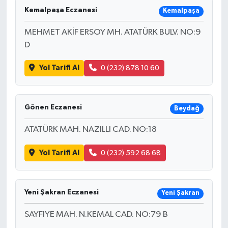
Kemalpaşa Eczanesi
Kemalpaşa
MEHMET AKİF ERSOY MH. ATATÜRK BULV. NO:9
D
Yol Tarifi Al
0 (232) 878 10 60
Gönen Eczanesi
Beydağ
ATATÜRK MAH. NAZILLI CAD. NO:18
Yol Tarifi Al
0 (232) 592 68 68
Yeni Şakran Eczanesi
Yeni Şakran
SAYFIYE MAH. N.KEMAL CAD. NO:79 B