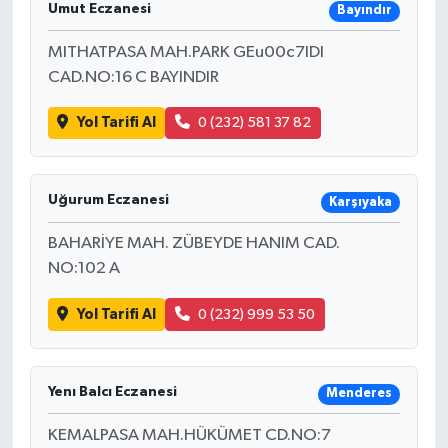
Umut Eczanesi
Bayındır
MITHATPASA MAH.PARK GEu00c7IDI
CAD.NO:16 C BAYINDIR
Yol Tarifi Al
0 (232) 581 37 82
Uğurum Eczanesi
Karşıyaka
BAHARİYE MAH. ZÜBEYDE HANIM CAD.
NO:102 A
Yol Tarifi Al
0 (232) 999 53 50
Yenı Balcı Eczanesi
Menderes
KEMALPASA MAH.HÜKÜMET CD.NO:7