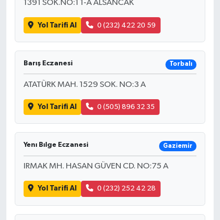
1391 SOK.NO:1 1-A ALSANCAK
Yol Tarifi Al
0 (232) 422 20 59
Barış Eczanesi
Torbalı
ATATÜRK MAH. 1529 SOK. NO:3 A
Yol Tarifi Al
0 (505) 896 32 35
Yenı Bılge Eczanesi
Gaziemir
IRMAK MH. HASAN GÜVEN CD. NO:75 A
Yol Tarifi Al
0 (232) 252 42 28