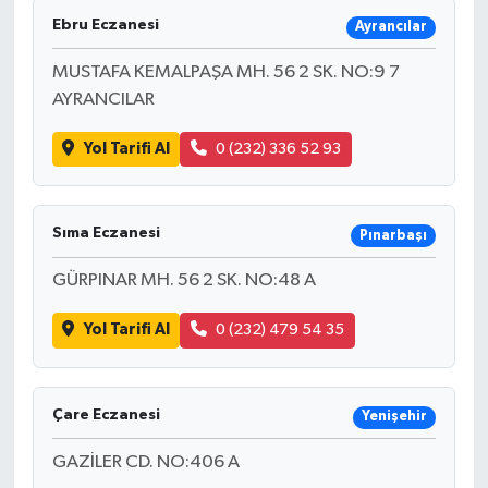
Ebru Eczanesi
Ayrancılar
MUSTAFA KEMALPAŞA MH. 56 2 SK. NO:9 7
AYRANCILAR
Yol Tarifi Al
0 (232) 336 52 93
Sıma Eczanesi
Pınarbaşı
GÜRPINAR MH. 56 2 SK. NO:48 A
Yol Tarifi Al
0 (232) 479 54 35
Çare Eczanesi
Yenişehir
GAZİLER CD. NO:406 A