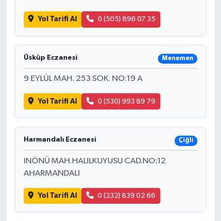
Yol Tarifi Al
0 (505) 896 07 35
Üsküp Eczanesi
Menemen
9 EYLÜL MAH. 253 SOK. NO:19 A
Yol Tarifi Al
0 (530) 993 89 79
Harmandalı Eczanesi
Çiğli
INÖNÜ MAH.HALILKUYUSU CAD.NO:12
AHARMANDALI
Yol Tarifi Al
0 (232) 839 02 66