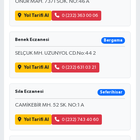
ONUR MAH. 7371 SOK. NO:46 A
Yol Tarifi Al
0 (232) 363 00 06
Benek Eczanesi
Bergama
SELÇUK MH. UZUNYOL CD.No:44 2
Yol Tarifi Al
0 (232) 631 03 21
Sıla Eczanesi
Seferihisar
CAMİKEBİR MH. 52 SK. NO:1 A
Yol Tarifi Al
0 (232) 743 40 60