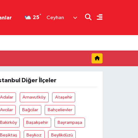
°
25
anlar
Ceyhan
stanbul Diğer İlçeler
Adalar
Arnavutköy
Ataşehir
Avcilar
Bağcilar
Bahçelievler
Bakirköy
Başakşehir
Bayrampaşa
Beşiktaş
Beykoz
Beylikdüzü