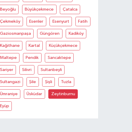
Beyoğlu
Büyükçekmece
Çatalca
Çekmeköy
Esenler
Esenyurt
Fatih
Gaziosmanpaşa
Güngören
Kadiköy
Kağithane
Kartal
Küçükçekmece
Maltepe
Pendik
Sancaktepe
Sariyer
Silivri
Sultanbeyli
Sultangazi
Şile
Şişli
Tuzla
Ümraniye
Üsküdar
Zeytinburnu
Eyüp