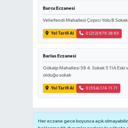
Burcu Eczanesi
Veliefendi Mahallesi Çırpıcı Yolu B So
Yol Tarifi Al
0 (212) 679 28 65
Barlas Eczanesi
Gökalp Mahallesi 58 4. Sokak 5 11A Eski v
olduğu sokak
Yol Tarifi Al
0 (554) 174 71 71
Her eczane gece boyunca açık olmayabilir, 