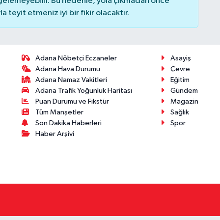
elemeyebilir. Bu nedenle, yola çıkmadan önce
teyit etmeniz iyi bir fikir olacaktır.
Adana Nöbetçi Eczaneler
Asayiş
Adana Hava Durumu
Çevre
Adana Namaz Vakitleri
Eğitim
Adana Trafik Yoğunluk Haritası
Gündem
Puan Durumu ve Fikstür
Magazin
Tüm Manşetler
Sağlık
Son Dakika Haberleri
Spor
Haber Arşivi