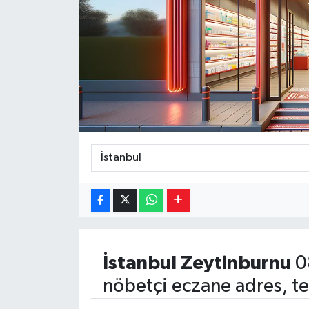
Magazin
Özel
Resmi İlanlar
Sağlık
Siyaset
Spor
Yaşam
İstanbul
Zeytinburnu
0
Yerel Yönetimler
nöbetçi eczane adres, te
Yurttan