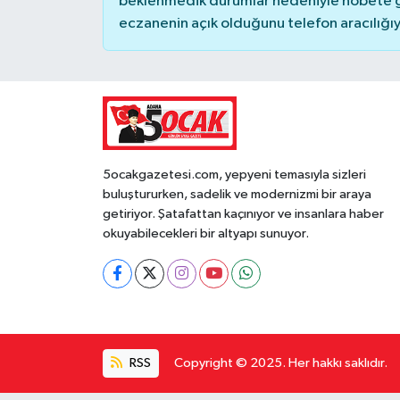
beklenmedik durumlar nedeniyle nöbete g
eczanenin açık olduğunu telefon aracılığıyla 
5ocakgazetesi.com, yepyeni temasıyla sizleri
buluştururken, sadelik ve modernizmi bir araya
getiriyor. Şatafattan kaçınıyor ve insanlara haber
okuyabilecekleri bir altyapı sunuyor.
RSS
Copyright © 2025. Her hakkı saklıdır.