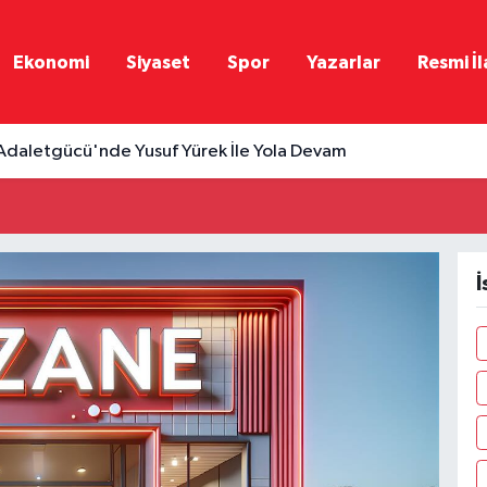
Ekonomi
Siyaset
Spor
Yazarlar
Resmi İl
Adaletgücü'nde Yusuf Yürek İle Yola Devam
İ