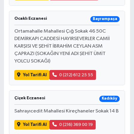
Ocaklı Eczanesi
Bayrampaşa
Ortamahalle Mahallesi Çığ Sokak 46 50C
DEMİRKAPI CADDESİ HAYIRSEVERLER CAMİİ
KARŞISI VE ŞEHİT İBRAHİM CEYLAN ASM
ÇAPRAZI (SOKAĞIN YENİ ADI ŞEHİT ÜMİT
YOLCU SOKAĞI)
Yol Tarifi Al
0 (212) 612 25 55
Çiçek Eczanesi
Kadıköy
Sahrayıcedit Mahallesi Kireçhaneler Sokak 14 B
Yol Tarifi Al
0 (216) 369 00 19