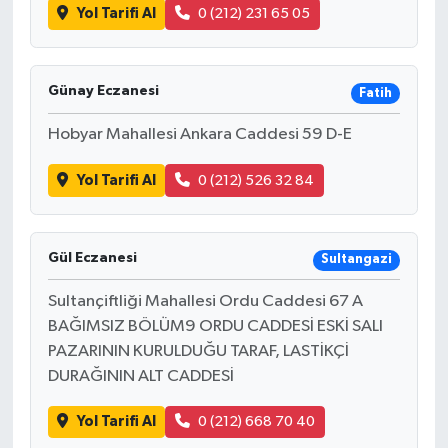
Yol Tarifi Al
0 (212) 231 65 05
Günay Eczanesi
Fatih
Hobyar Mahallesi Ankara Caddesi 59 D-E
Yol Tarifi Al
0 (212) 526 32 84
Gül Eczanesi
Sultangazi
Sultançiftliği Mahallesi Ordu Caddesi 67 A
BAĞIMSIZ BÖLÜM9 ORDU CADDESİ ESKİ SALI
PAZARININ KURULDUĞU TARAF, LASTİKÇİ
DURAĞININ ALT CADDESİ
Yol Tarifi Al
0 (212) 668 70 40