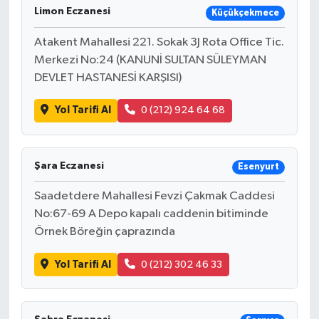
Limon Eczanesi
Küçükçekmece
Atakent Mahallesi 221. Sokak 3J Rota Office Tic.
Merkezi No:24 (KANUNİ SULTAN SÜLEYMAN
DEVLET HASTANESİ KARŞISI)
Yol Tarifi Al
0 (212) 924 64 68
Şara Eczanesi
Esenyurt
Saadetdere Mahallesi Fevzi Çakmak Caddesi
No:67-69 A Depo kapalı caddenin bitiminde
Örnek Böreğin çaprazında
Yol Tarifi Al
0 (212) 302 46 33