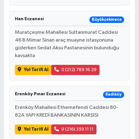
Han Eczanesi
Büyükçekmece
Muratçeşme Mahallesi Sultanmurat Caddesi
46 B Mimar Sinan araç muayne istasyonuna
giderken Sedat Aksu Pastanesinin bulunduğu
kavşakta
Yol Tarifi Al
0 (212) 789 18 29
Erenköy Pınar Eczanesi
Kadıköy
Erenköy Mahallesi Ethemefendi Caddesi 80-
82A YAPI KREDİ BANKASININ KARŞISI
Yol Tarifi Al
0 (216) 359 11 11