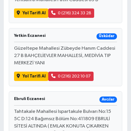
Yol Tarifi Al
0 (216) 324 33 28
Yetkin Eczanesi
Üsküdar
Güzeltepe Mahallesi Zübeyde Hanım Caddesi
27 B BAHÇELİEVLER MAHALLESİ, MEDİVİA TIP
MERKEZİ YANI
Yol Tarifi Al
0 (216) 202 10 07
Ebruli Eczanesi
Avcılar
Tahtakale Mahallesi Ispartakule Bulvarı No:15
5C D:124 Bağımsız Bölüm No:411809 EBRULİ
SİTESİ ALTINDA ( EMLAK KONUTA ÇIKARKEN