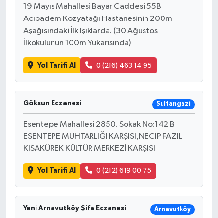
19 Mayıs Mahallesi Bayar Caddesi 55B
Acıbadem Kozyatağı Hastanesinin 200m
Aşağısındaki İlk Işıklarda. (30 Ağustos
İlkokulunun 100m Yukarısında)
Yol Tarifi Al
0 (216) 463 14 95
Göksun Eczanesi
Sultangazi
Esentepe Mahallesi 2850. Sokak No:142 B
ESENTEPE MUHTARLIĞI KARŞISI,NECIP FAZIL
KISAKÜREK KÜLTÜR MERKEZİ KARŞISI
Yol Tarifi Al
0 (212) 619 00 75
Yeni Arnavutköy Şifa Eczanesi
Arnavutköy