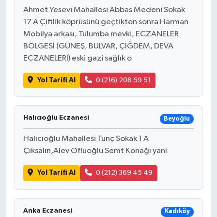
Ahmet Yesevi Mahallesi Abbas Medeni Sokak
17 A Çiftlik köprüsünü geçtikten sonra Harman
Mobilya arkası, Tulumba mevki, ECZANELER
BÖLGESİ (GÜNEŞ, BULVAR, ÇİĞDEM, DEVA
ECZANELERİ) eski gazi sağlık o
Yol Tarifi Al
0 (216) 208 59 51
Halıcıoğlu Eczanesi
Beyoğlu
Halıcıoğlu Mahallesi Tunç Sokak 1 A
Çıksalın,Alev Ofluoğlu Semt Konağı yanı
Yol Tarifi Al
0 (212) 369 45 49
Anka Eczanesi
Kadıköy