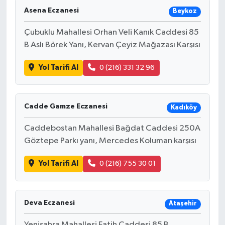
Asena Eczanesi
Beykoz
Çubuklu Mahallesi Orhan Veli Kanık Caddesi 85
B Aslı Börek Yanı, Kervan Çeyiz Mağazası Karşısı
Yol Tarifi Al
0 (216) 331 32 96
Cadde Gamze Eczanesi
Kadıköy
Caddebostan Mahallesi Bağdat Caddesi 250A
Göztepe Parkı yanı, Mercedes Koluman karşısı
Yol Tarifi Al
0 (216) 755 30 01
Deva Eczanesi
Ataşehir
Yenisahra Mahallesi Fatih Caddesi 85 B