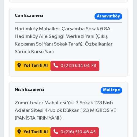
Can Eczanesi
Arnavutköy
Hadımköy Mahallesi Çarşamba Sokak 6 8A
Hadımköy Aile Sağlığı Merkezi Yanı (Çıkış
Kapısının Sol Yanı Sokak Tarafı), Özbalkanlar
Sürücü Kursu Yanı
Yol Tarifi Al
0 (212) 634 04 78
Nish Eczanesi
Maltepe
Zümrütevler Mahallesi Yol-3 Sokak 123 Nish
Adalar Sitesi 44.blok Dükkan:123 MIGROS VE
(PANİSTA FIRIN YANI )
Yol Tarifi Al
0 (216) 510 46 45