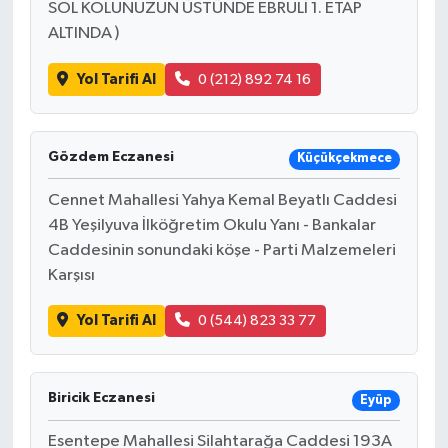
SOL KOLUNUZUN ÜSTÜNDE EBRULİ 1. ETAP
ALTINDA )
Yol Tarifi Al
0 (212) 892 74 16
Gözdem Eczanesi
Küçükçekmece
Cennet Mahallesi Yahya Kemal Beyatlı Caddesi
4B Yeşilyuva İlköğretim Okulu Yanı - Bankalar
Caddesinin sonundaki köşe - Parti Malzemeleri
Karşısı
Yol Tarifi Al
0 (544) 823 33 77
Biricik Eczanesi
Eyüp
Esentepe Mahallesi Silahtarağa Caddesi 193A