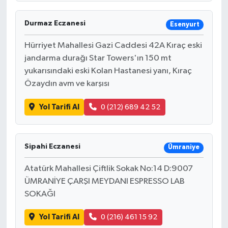
Durmaz Eczanesi
Esenyurt
Hürriyet Mahallesi Gazi Caddesi 42A Kıraç eski
jandarma durağı Star Towers'ın 150 mt
yukarısındaki eski Kolan Hastanesi yanı, Kıraç
Özaydın avm ve karşısı
Yol Tarifi Al
0 (212) 689 42 52
Sipahi Eczanesi
Ümraniye
Atatürk Mahallesi Çiftlik Sokak No:14 D:9007
ÜMRANİYE ÇARŞI MEYDANI ESPRESSO LAB
SOKAĞI
Yol Tarifi Al
0 (216) 461 15 92