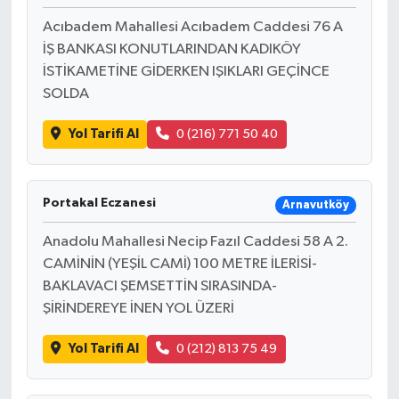
Acıbadem Mahallesi Acıbadem Caddesi 76 A
İŞ BANKASI KONUTLARINDAN KADIKÖY
İSTİKAMETİNE GİDERKEN IŞIKLARI GEÇİNCE
SOLDA
Yol Tarifi Al
0 (216) 771 50 40
Portakal Eczanesi
Arnavutköy
Anadolu Mahallesi Necip Fazıl Caddesi 58 A 2.
CAMİNİN (YEŞİL CAMİ) 100 METRE İLERİSİ-
BAKLAVACI ŞEMSETTİN SIRASINDA-
ŞİRİNDEREYE İNEN YOL ÜZERİ
Yol Tarifi Al
0 (212) 813 75 49