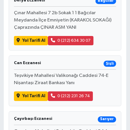
Derya Eczanesi
Bağcılar
Çınar Mahallesi 7 2b Sokak 1 1 Bağcılar
Meydanda İlçe Emniyetin (KARAKOL SOKAĞI)
Çaprazında ÇINAR ASM YANI
Yol Tarifi Al
0 (212) 634 30 07
Can Eczanesi
Şişli
Teşvikiye Mahallesi Valikonağı Caddesi 74-E
Nişantaşı Ziraat Bankası Yanı
Yol Tarifi Al
0 (212) 231 26 74
Çayırbaşı Eczanesi
Sarıyer