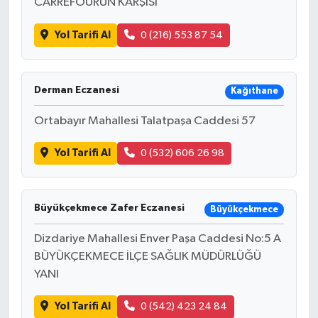
CARREFOURUN KARŞISI
Yol Tarifi Al
0 (216) 553 87 54
Derman Eczanesi
Kağıthane
Ortabayır Mahallesi Talatpaşa Caddesi 57
Yol Tarifi Al
0 (532) 606 26 98
Büyükçekmece Zafer Eczanesi
Büyükçekmece
Dizdariye Mahallesi Enver Paşa Caddesi No:5 A
BÜYÜKÇEKMECE İLÇE SAĞLIK MÜDÜRLÜĞÜ
YANI
Yol Tarifi Al
0 (542) 423 24 84