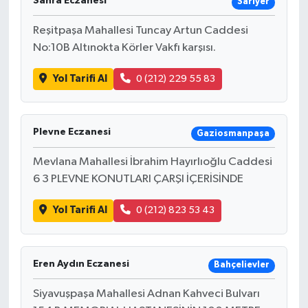
Sahra Eczanesi
Sarıyer
Reşitpaşa Mahallesi Tuncay Artun Caddesi
No:10B Altınokta Körler Vakfı karşısı.
Yol Tarifi Al
0 (212) 229 55 83
Plevne Eczanesi
Gaziosmanpaşa
Mevlana Mahallesi İbrahim Hayırlıoğlu Caddesi
6 3 PLEVNE KONUTLARI ÇARŞI İÇERİSİNDE
Yol Tarifi Al
0 (212) 823 53 43
Eren Aydın Eczanesi
Bahçelievler
Siyavuşpaşa Mahallesi Adnan Kahveci Bulvarı