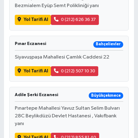
Bezmialem Eyüp Semt Polikliniği yanı
Yol Tarifi Al
0 (212) 626 36 37
Pınar Eczanesi
Bahçelievler
Siyavuşpaşa Mahallesi Çamlık Caddesi 22
Yol Tarifi Al
0 (212) 507 10 30
Adile Şerki Eczanesi
Büyükçekmece
Pınartepe Mahallesi Yavuz Sultan Selim Bulvarı
28C Beylikdüzü Devlet Hastanesi , Vakıfbank
yanı
Yol Tarifi Al
0 (212) 855 81 40