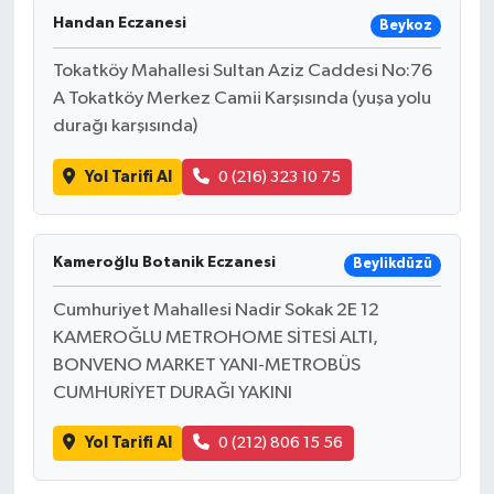
Handan Eczanesi
Beykoz
Tokatköy Mahallesi Sultan Aziz Caddesi No:76
A Tokatköy Merkez Camii Karşısında (yuşa yolu
durağı karşısında)
Yol Tarifi Al
0 (216) 323 10 75
Kameroğlu Botanik Eczanesi
Beylikdüzü
Cumhuriyet Mahallesi Nadir Sokak 2E 12
KAMEROĞLU METROHOME SİTESİ ALTI,
BONVENO MARKET YANI-METROBÜS
CUMHURİYET DURAĞI YAKINI
Yol Tarifi Al
0 (212) 806 15 56