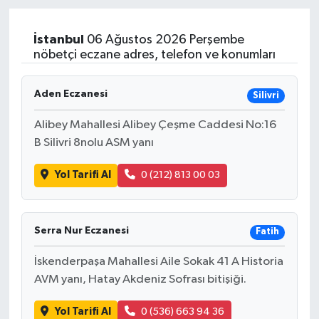
Magazin
İstanbul
06 Ağustos 2026 Perşembe
nöbetçi eczane adres, telefon ve konumları
Özel
Aden Eczanesi
Silivri
Resmi İlanlar
Alibey Mahallesi Alibey Çeşme Caddesi No:16
Sağlık
B Silivri 8nolu ASM yanı
Siyaset
Yol Tarifi Al
0 (212) 813 00 03
Spor
Serra Nur Eczanesi
Fatih
Yaşam
İskenderpaşa Mahallesi Aile Sokak 41 A Historia
AVM yanı, Hatay Akdeniz Sofrası bitişiği.
Yerel Yönetimler
Yol Tarifi Al
0 (536) 663 94 36
Yurttan