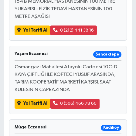
154 B MEMORIAL HASTANESİNİN 100 METRE
YUKARISI - FİZİK TEDAVİ HASTANESİNİN 100
METRE AŞAĞISI
Yol Tarifi Al
0 (212) 441 38 16
Yaşam Eczanesi
Sancaktepe
Osmangazi Mahallesi Atayolu Caddesi 10C-D
KAYA ÇİFTLİĞİ İLE KÖFTECİ YUSUF ARASINDA,
TARIM KOOPERATİF MARKETİ KARŞISI,SAAT
KULESİNİN ÇAPRAZINDA
Yol Tarifi Al
0 (506) 466 78 60
Müge Eczanesi
Kadıköy