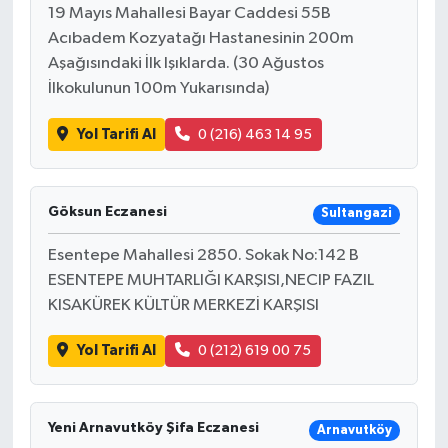
19 Mayıs Mahallesi Bayar Caddesi 55B
Acıbadem Kozyatağı Hastanesinin 200m
Aşağısındaki İlk Işıklarda. (30 Ağustos
İlkokulunun 100m Yukarısında)
Yol Tarifi Al
0 (216) 463 14 95
Göksun Eczanesi
Sultangazi
Esentepe Mahallesi 2850. Sokak No:142 B
ESENTEPE MUHTARLIĞI KARŞISI,NECIP FAZIL
KISAKÜREK KÜLTÜR MERKEZİ KARŞISI
Yol Tarifi Al
0 (212) 619 00 75
Yeni Arnavutköy Şifa Eczanesi
Arnavutköy