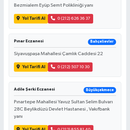
Bezmialem Eyüp Semt Polikliniği yanı
Yol Tarifi Al
0 (212) 626 36 37
Pınar Eczanesi
Bahçelievler
Siyavuşpaşa Mahallesi Çamlık Caddesi 22
Yol Tarifi Al
0 (212) 507 10 30
Adile Şerki Eczanesi
Büyükçekmece
Pınartepe Mahallesi Yavuz Sultan Selim Bulvarı
28C Beylikdüzü Devlet Hastanesi , Vakıfbank
yanı
Yol Tarifi Al
0 (212) 855 81 40