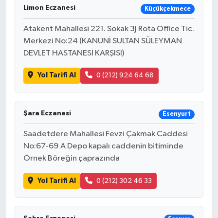
Limon Eczanesi
Küçükçekmece
Atakent Mahallesi 221. Sokak 3J Rota Office Tic.
Merkezi No:24 (KANUNİ SULTAN SÜLEYMAN
DEVLET HASTANESİ KARŞISI)
Yol Tarifi Al
0 (212) 924 64 68
Şara Eczanesi
Esenyurt
Saadetdere Mahallesi Fevzi Çakmak Caddesi
No:67-69 A Depo kapalı caddenin bitiminde
Örnek Böreğin çaprazında
Yol Tarifi Al
0 (212) 302 46 33