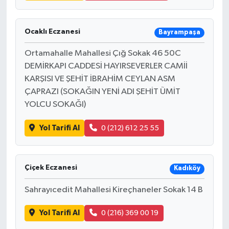
Ocaklı Eczanesi
Bayrampaşa
Ortamahalle Mahallesi Çığ Sokak 46 50C
DEMİRKAPI CADDESİ HAYIRSEVERLER CAMİİ
KARŞISI VE ŞEHİT İBRAHİM CEYLAN ASM
ÇAPRAZI (SOKAĞIN YENİ ADI ŞEHİT ÜMİT
YOLCU SOKAĞI)
Yol Tarifi Al
0 (212) 612 25 55
Çiçek Eczanesi
Kadıköy
Sahrayıcedit Mahallesi Kireçhaneler Sokak 14 B
Yol Tarifi Al
0 (216) 369 00 19