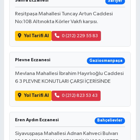
Sahra Eczanesi
Sarıyer
Reşitpaşa Mahallesi Tuncay Artun Caddesi
No:10B Altınokta Körler Vakfı karşısı.
Yol Tarifi Al
0 (212) 229 55 83
Plevne Eczanesi
Gaziosmanpaşa
Mevlana Mahallesi İbrahim Hayırlıoğlu Caddesi
6 3 PLEVNE KONUTLARI ÇARŞI İÇERİSİNDE
Yol Tarifi Al
0 (212) 823 53 43
Eren Aydın Eczanesi
Bahçelievler
Siyavuşpaşa Mahallesi Adnan Kahveci Bulvarı