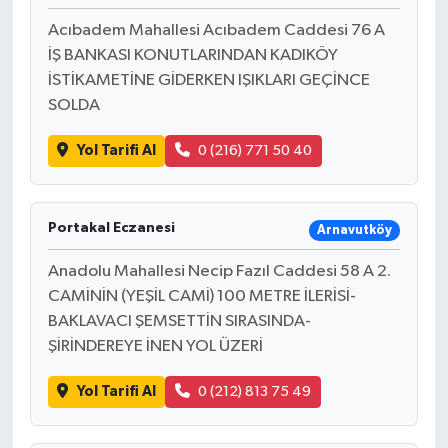
Acıbadem Mahallesi Acıbadem Caddesi 76 A
İŞ BANKASI KONUTLARINDAN KADIKÖY
İSTİKAMETİNE GİDERKEN IŞIKLARI GEÇİNCE
SOLDA
Yol Tarifi Al
0 (216) 771 50 40
Portakal Eczanesi
Arnavutköy
Anadolu Mahallesi Necip Fazıl Caddesi 58 A 2.
CAMİNİN (YEŞİL CAMİ) 100 METRE İLERİSİ-
BAKLAVACI ŞEMSETTİN SIRASINDA-
ŞİRİNDEREYE İNEN YOL ÜZERİ
Yol Tarifi Al
0 (212) 813 75 49