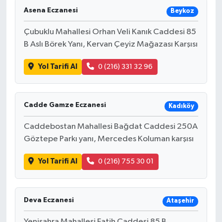
Asena Eczanesi
Beykoz
Çubuklu Mahallesi Orhan Veli Kanık Caddesi 85
B Aslı Börek Yanı, Kervan Çeyiz Mağazası Karşısı
Yol Tarifi Al
0 (216) 331 32 96
Cadde Gamze Eczanesi
Kadıköy
Caddebostan Mahallesi Bağdat Caddesi 250A
Göztepe Parkı yanı, Mercedes Koluman karşısı
Yol Tarifi Al
0 (216) 755 30 01
Deva Eczanesi
Ataşehir
Yenisahra Mahallesi Fatih Caddesi 85 B