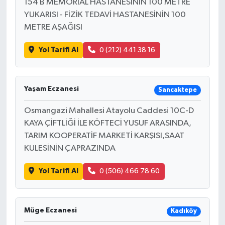
154 B MEMORIAL HASTANESİNİN 100 METRE
YUKARISI - FİZİK TEDAVİ HASTANESİNİN 100
METRE AŞAĞISI
Yol Tarifi Al
0 (212) 441 38 16
Yaşam Eczanesi
Sancaktepe
Osmangazi Mahallesi Atayolu Caddesi 10C-D
KAYA ÇİFTLİĞİ İLE KÖFTECİ YUSUF ARASINDA,
TARIM KOOPERATİF MARKETİ KARŞISI,SAAT
KULESİNİN ÇAPRAZINDA
Yol Tarifi Al
0 (506) 466 78 60
Müge Eczanesi
Kadıköy