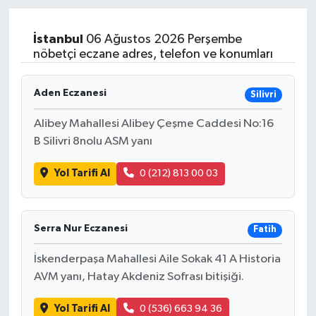
Magazin
İstanbul
06 Ağustos 2026 Perşembe
nöbetçi eczane adres, telefon ve konumları
Özel
Aden Eczanesi
Silivri
Resmi İlanlar
Alibey Mahallesi Alibey Çeşme Caddesi No:16
Sağlık
B Silivri 8nolu ASM yanı
Siyaset
Yol Tarifi Al
0 (212) 813 00 03
Spor
Serra Nur Eczanesi
Fatih
Yaşam
İskenderpaşa Mahallesi Aile Sokak 41 A Historia
AVM yanı, Hatay Akdeniz Sofrası bitişiği.
Yerel Yönetimler
Yol Tarifi Al
0 (536) 663 94 36
Yurttan