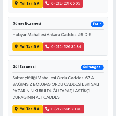
Yol Tarifi Al
0 (212) 231 65 05
Günay Eczanesi
Fatih
Hobyar Mahallesi Ankara Caddesi 59 D-E
Yol Tarifi Al
0 (212) 526 32 84
Gül Eczanesi
Sultangazi
Sultançiftliği Mahallesi Ordu Caddesi 67 A
BAĞIMSIZ BÖLÜM9 ORDU CADDESİ ESKİ SALI
PAZARININ KURULDUĞU TARAF, LASTİKÇİ
DURAĞININ ALT CADDESİ
Yol Tarifi Al
0 (212) 668 70 40