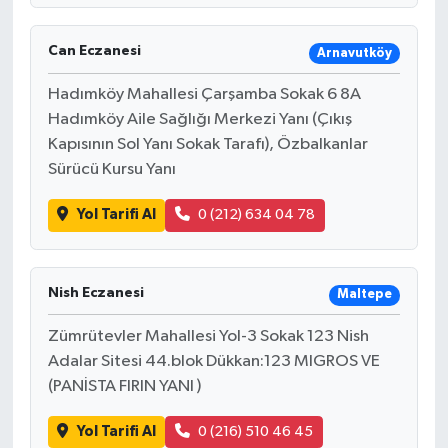
Can Eczanesi
Arnavutköy
Hadımköy Mahallesi Çarşamba Sokak 6 8A
Hadımköy Aile Sağlığı Merkezi Yanı (Çıkış
Kapısının Sol Yanı Sokak Tarafı), Özbalkanlar
Sürücü Kursu Yanı
Yol Tarifi Al
0 (212) 634 04 78
Nish Eczanesi
Maltepe
Zümrütevler Mahallesi Yol-3 Sokak 123 Nish
Adalar Sitesi 44.blok Dükkan:123 MIGROS VE
(PANİSTA FIRIN YANI )
Yol Tarifi Al
0 (216) 510 46 45