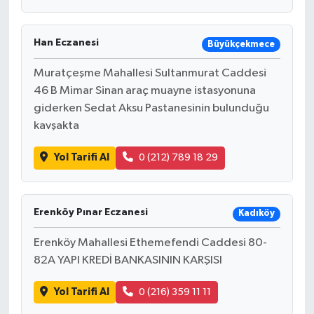
Han Eczanesi
Büyükçekmece
Muratçeşme Mahallesi Sultanmurat Caddesi
46 B Mimar Sinan araç muayne istasyonuna
giderken Sedat Aksu Pastanesinin bulunduğu
kavşakta
Yol Tarifi Al
0 (212) 789 18 29
Erenköy Pınar Eczanesi
Kadıköy
Erenköy Mahallesi Ethemefendi Caddesi 80-
82A YAPI KREDİ BANKASININ KARŞISI
Yol Tarifi Al
0 (216) 359 11 11