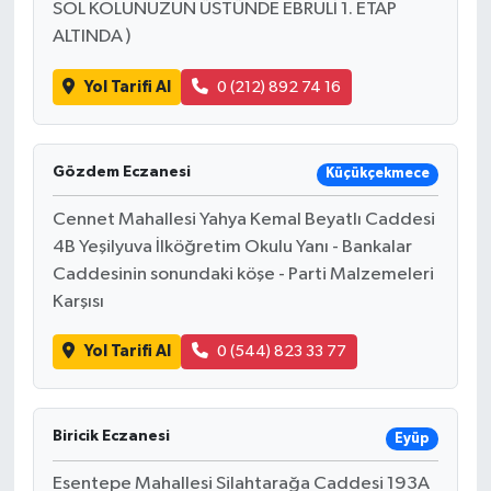
SOL KOLUNUZUN ÜSTÜNDE EBRULİ 1. ETAP
ALTINDA )
Yol Tarifi Al
0 (212) 892 74 16
Gözdem Eczanesi
Küçükçekmece
Cennet Mahallesi Yahya Kemal Beyatlı Caddesi
4B Yeşilyuva İlköğretim Okulu Yanı - Bankalar
Caddesinin sonundaki köşe - Parti Malzemeleri
Karşısı
Yol Tarifi Al
0 (544) 823 33 77
Biricik Eczanesi
Eyüp
Esentepe Mahallesi Silahtarağa Caddesi 193A