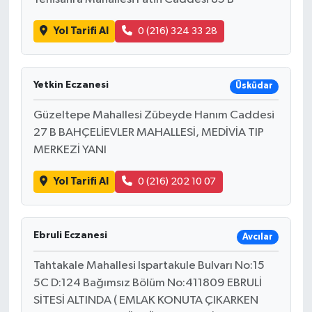
Yol Tarifi Al
0 (216) 324 33 28
Yetkin Eczanesi
Üsküdar
Güzeltepe Mahallesi Zübeyde Hanım Caddesi
27 B BAHÇELİEVLER MAHALLESİ, MEDİVİA TIP
MERKEZİ YANI
Yol Tarifi Al
0 (216) 202 10 07
Ebruli Eczanesi
Avcılar
Tahtakale Mahallesi Ispartakule Bulvarı No:15
5C D:124 Bağımsız Bölüm No:411809 EBRULİ
SİTESİ ALTINDA ( EMLAK KONUTA ÇIKARKEN