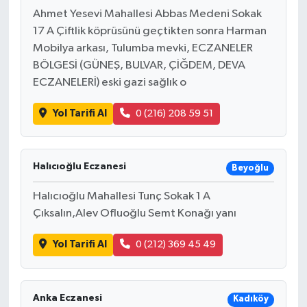
Ahmet Yesevi Mahallesi Abbas Medeni Sokak
17 A Çiftlik köprüsünü geçtikten sonra Harman
Mobilya arkası, Tulumba mevki, ECZANELER
BÖLGESİ (GÜNEŞ, BULVAR, ÇİĞDEM, DEVA
ECZANELERİ) eski gazi sağlık o
Yol Tarifi Al
0 (216) 208 59 51
Halıcıoğlu Eczanesi
Beyoğlu
Halıcıoğlu Mahallesi Tunç Sokak 1 A
Çıksalın,Alev Ofluoğlu Semt Konağı yanı
Yol Tarifi Al
0 (212) 369 45 49
Anka Eczanesi
Kadıköy