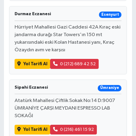
Durmaz Eczanesi
Esenyurt
Hürriyet Mahallesi Gazi Caddesi 42A Kıraç eski
jandarma durağı Star Towers'ın 150 mt
yukarısındaki eski Kolan Hastanesi yanı, Kıraç
Özaydın avm ve karşısı
Yol Tarifi Al
0 (212) 689 42 52
Sipahi Eczanesi
Ümraniye
Atatürk Mahallesi Çiftlik Sokak No:14 D:9007
ÜMRANİYE ÇARŞI MEYDANI ESPRESSO LAB
SOKAĞI
Yol Tarifi Al
0 (216) 461 15 92