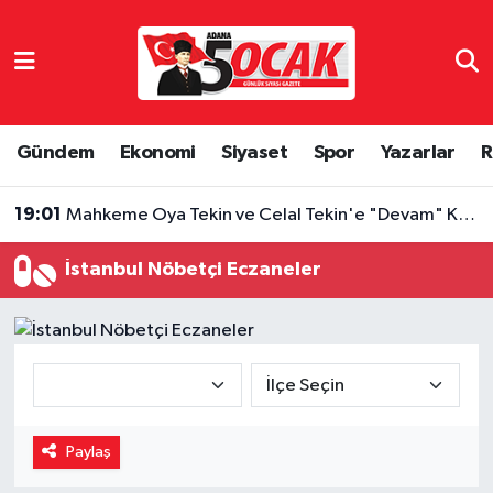
Asayiş
Hava Durumu
Bilim & Teknoloji
Trafik Durumu
Gündem
Ekonomi
Siyaset
Spor
Yazarlar
R
19:01
Mahkeme Oya Tekin ve Celal Tekin'e "Devam" Kararı Verdi
Çevre
Süper Lig Puan Durumu ve Fikstür
18:17
Özcan Zenger ve Utku Caner Serbest Bırakıldı!
Dünya
Tüm Manşetler
İstanbul Nöbetçi Eczaneler
Eğitim
Son Dakika Haberleri
Ekonomi
Haber Arşivi
Gündem
Paylaş
Haber Reklam