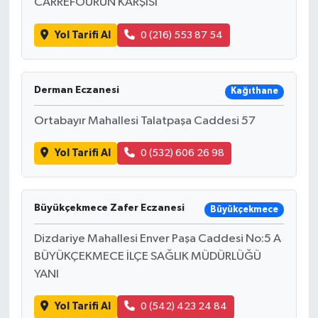
CARREFOURUN KARŞISI
Yol Tarifi Al
0 (216) 553 87 54
Derman Eczanesi
Kağıthane
Ortabayır Mahallesi Talatpaşa Caddesi 57
Yol Tarifi Al
0 (532) 606 26 98
Büyükçekmece Zafer Eczanesi
Büyükçekmece
Dizdariye Mahallesi Enver Paşa Caddesi No:5 A
BÜYÜKÇEKMECE İLÇE SAĞLIK MÜDÜRLÜĞÜ
YANI
Yol Tarifi Al
0 (542) 423 24 84