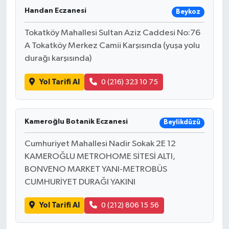
Handan Eczanesi
Beykoz
Tokatköy Mahallesi Sultan Aziz Caddesi No:76
A Tokatköy Merkez Camii Karşısında (yuşa yolu
durağı karşısında)
Yol Tarifi Al
0 (216) 323 10 75
Kameroğlu Botanik Eczanesi
Beylikdüzü
Cumhuriyet Mahallesi Nadir Sokak 2E 12
KAMEROĞLU METROHOME SİTESİ ALTI,
BONVENO MARKET YANI-METROBÜS
CUMHURİYET DURAĞI YAKINI
Yol Tarifi Al
0 (212) 806 15 56