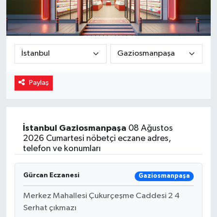
Magazin
Özel
Resmi İlanlar
Paylaş
Sağlık
Siyaset
İstanbul
Gaziosmanpaşa
08 Ağustos
2026 Cumartesi nöbetçi eczane adres,
Spor
telefon ve konumları
Yaşam
Gürcan Eczanesi
Gaziosmanpaşa
Yerel Yönetimler
Merkez Mahallesi Çukurçeşme Caddesi 2 4
Serhat çıkmazı
Yurttan