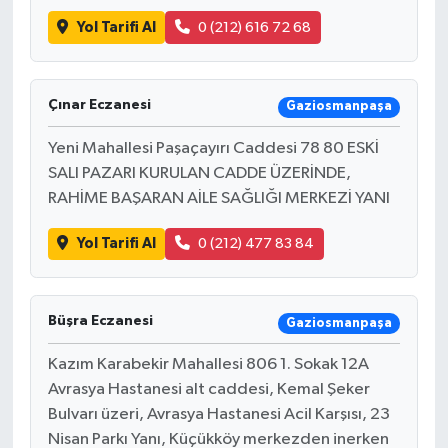
Yol Tarifi Al
0 (212) 616 72 68
Çınar Eczanesi
Gaziosmanpaşa
Yeni Mahallesi Paşaçayırı Caddesi 78 80 ESKİ
SALI PAZARI KURULAN CADDE ÜZERİNDE,
RAHİME BAŞARAN AİLE SAĞLIĞI MERKEZİ YANI
Yol Tarifi Al
0 (212) 477 83 84
Büşra Eczanesi
Gaziosmanpaşa
Kazım Karabekir Mahallesi 806 1. Sokak 12A
Avrasya Hastanesi alt caddesi, Kemal Şeker
Bulvarı üzeri, Avrasya Hastanesi Acil Karşısı, 23
Nisan Parkı Yanı, Küçükköy merkezden inerken