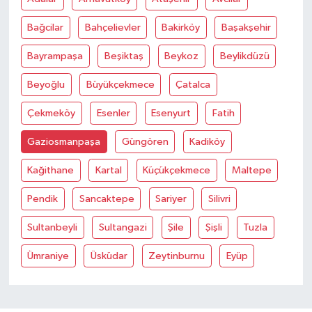
Bağcilar
Bahçelievler
Bakirköy
Başakşehir
Bayrampaşa
Beşiktaş
Beykoz
Beylikdüzü
Beyoğlu
Büyükçekmece
Çatalca
Çekmeköy
Esenler
Esenyurt
Fatih
Gaziosmanpaşa
Güngören
Kadiköy
Kağithane
Kartal
Küçükçekmece
Maltepe
Pendik
Sancaktepe
Sariyer
Silivri
Sultanbeyli
Sultangazi
Şile
Şişli
Tuzla
Ümraniye
Üsküdar
Zeytinburnu
Eyüp