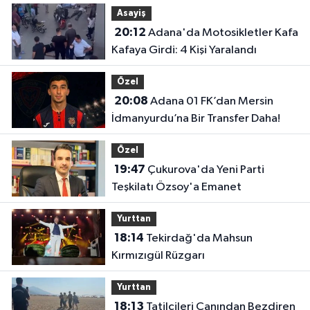
Asayiş
20:12
Adana'da Motosikletler Kafa
Kafaya Girdi: 4 Kişi Yaralandı
Özel
20:08
Adana 01 FK’dan Mersin
İdmanyurdu’na Bir Transfer Daha!
Özel
19:47
Çukurova'da Yeni Parti
Teşkilatı Özsoy'a Emanet
Yurttan
18:14
Tekirdağ'da Mahsun
Kırmızıgül Rüzgarı
Yurttan
18:13
Tatilcileri Canından Bezdiren