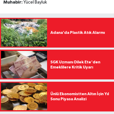
Muhabir:
Yücel Bayluk
Adana’da Plastik Atık Alarmı
SGK Uzmanı Dilek Ete'den
Emeklilere Kritik Uyarı
Ünlü Ekonomistten Altın İçin Yıl
Sonu Piyasa Analizi