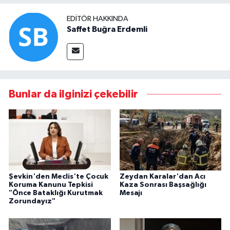
EDITÖR HAKKINDA
Saffet Buğra Erdemli
Bunlar da ilginizi çekebilir
Şevkin'den Meclis'te Çocuk
Zeydan Karalar'dan Acı
Koruma Kanunu Tepkisi
Kaza Sonrası Başsağlığı
"Önce Bataklığı Kurutmak
Mesajı
Zorundayız"