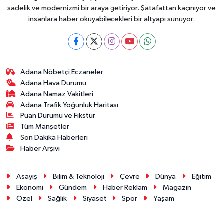
sadelik ve modernizmi bir araya getiriyor. Şatafattan kaçınıyor ve
insanlara haber okuyabilecekleri bir altyapı sunuyor.
Adana Nöbetçi Eczaneler
Adana Hava Durumu
Adana Namaz Vakitleri
Adana Trafik Yoğunluk Haritası
Puan Durumu ve Fikstür
Tüm Manşetler
Son Dakika Haberleri
Haber Arşivi
Asayiş
Bilim & Teknoloji
Çevre
Dünya
Eğitim
Ekonomi
Gündem
Haber Reklam
Magazin
Özel
Sağlık
Siyaset
Spor
Yaşam