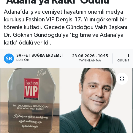
‘Adana’ya Katkı’ Ödülü
Magazin
Adana’da iş ve cemiyet hayatının önemli medya
kuruluşu Fashion VIP Dergisi 17. Yılını görkemli bir
Özel
törenle kutladı. Gecede Gündoğdu Vakfı Başkanı
Dr. Gökhan Gündoğdu’ya ‘Eğitime ve Adana’ya
Resmi İlanlar
katkı’ ödülü verildi.
Sağlık
SAFFET BUĞRA ERDEMLI
23.06.2026 - 10:15
1 
EDITÖR
YAYINLANMA
OKUNMA 
Siyaset
Spor
Yaşam
Yerel Yönetimler
Yurttan