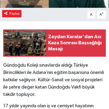
Paylaş
-
+
A
A
Zeydan Karalar'dan Acı
Kaza Sonrası Başsağlığı
Mesajı
Gündoğdu Koleji sınavlarda aldığı Türkiye
Birincilikleri ile Adana’nın eğitim başarısına önemli
katkılar sağlıyor. Kültür-Sanat ve sosyal projeleri
ile şehre değer katan Gündoğdu Vakfı büyük
takdir topluyor.
17 yıldır yayında olan iş ve cemiyet hayatının