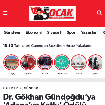
Asayiş
Adana Nöbetçi Eczaneler
Bilim & Teknoloji
Adana Hava Durumu
Gündem
Ekonomi
Siyaset
Spor
Yazarlar
R
Çevre
Adana Namaz Vakitleri
18:13
Tatilcileri Canından Bezdiren Hırsız Yakalandı
Dünya
Adana Trafik Yoğunluk Haritası
Eğitim
Süper Lig Puan Durumu ve Fikstür
Asayiş
Siyaset
Özel
Gündem
Yerel
Çevre
Ekonomi
Tüm Manşetler
HABERLER
GÜNDEM
Gündem
Son Dakika Haberleri
Dr. Gökhan Gündoğdu’ya
Haber Reklam
Haber Arşivi