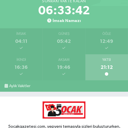
SONRAKI VAKTE KALAN
06:33:42
İmsak Namazı
İMSAK
GÜNEŞ
ÖĞLE
04:11
05:42
12:49
İKINDI
AKŞAM
YATSI
16:36
19:46
21:12
Aylık Vakitler
5ocakgazetesi.com, yepyeni temasıyla sizleri buluştururken,