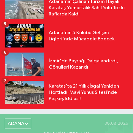
Adana'nın Çalınan Turizm Hayali:
Karataş-Yumurtalık Sahil Yolu Tozlu
Raflarda Kaldı
5
Adana'nın 5 Kulübü Gelişim
Ligleri'nde Mücadele Edecek
6
İzmir'de Bayrağı Dalgalandırdı,
Gönülleri Kazandı
7
Karataş’ta 21 Yıllık İşgal Yeniden
Hortladı: Mavi Yunus Sitesi’nde
Peşkeş İddiası!
ADANA
08.08.2026