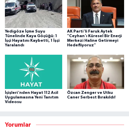
Yedigöze İçme Suyu
AK Parti'li Faruk Aytek
Tünelinde Kaya Göçüğü: 1
"Ceyhan'ı Küresel Bir Enerji
İşçi Hayatını Kaybetti, 1 İşçi
Merkezi Haline Getirmeyi
Yaralandı
Hedefliyoruz"
İçişleri'nden Hayat 112 Acil
Özcan Zenger ve Utku
Uygulamasına Yeni Tanıtım
Caner Serbest Bırakıldı!
Videosu
Yorumlar