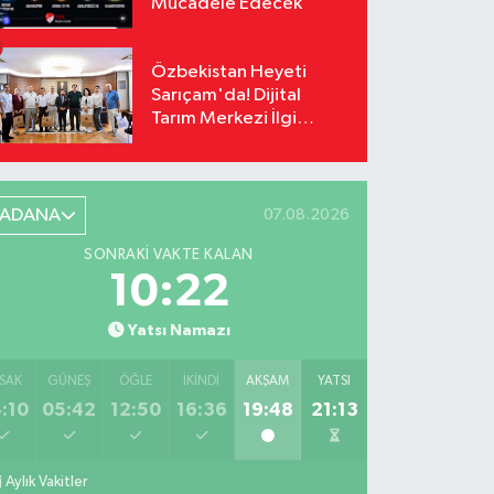
Mücadele Edecek
Özbekistan Heyeti
Sarıçam'da! Dijital
Tarım Merkezi İlgi
Odağı Oldu
ADANA
07.08.2026
SONRAKI VAKTE KALAN
10:21
Yatsı Namazı
SAK
GÜNEŞ
ÖĞLE
İKINDI
AKŞAM
YATSI
:10
05:42
12:50
16:36
19:48
21:13
Aylık Vakitler