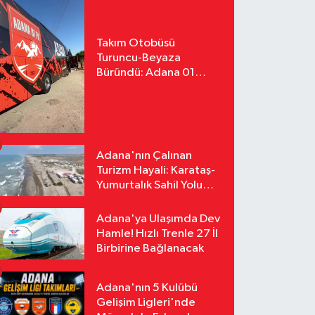
Takım Otobüsü
Turuncu-Beyaza
Büründü: Adana 01
FK'nın Yeni Yüzü
Yollarda
Adana'nın Çalınan
Turizm Hayali: Karataş-
Yumurtalık Sahil Yolu
Tozlu Raflarda Kaldı
Adana'ya Ulaşımda Dev
Hamle! Hızlı Trenle 27 İl
Birbirine Bağlanacak
Adana'nın 5 Kulübü
Gelişim Ligleri'nde