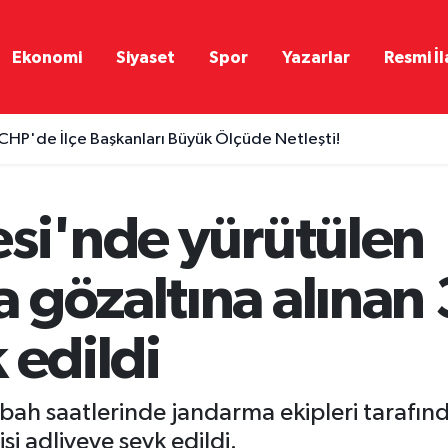
Ekonomi
Siyaset
Spor
Yazarlar
Resmi İl
CHP'de İlçe Başkanları Büyük Ölçüde Netleşti!
esi'nde yürütülen
gözaltına alınan 3
 edildi
bah saatlerinde jandarma ekipleri tarafın
şi adliyeye sevk edildi.