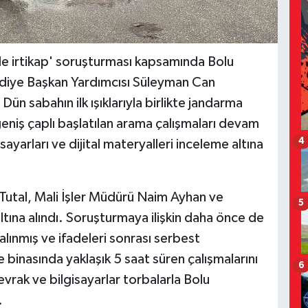
yle irtikap' soruşturması kapsamında Bolu
ediye Başkan Yardımcısı Süleyman Can
ün sabahın ilk ışıklarıyla birlikte jandarma
geniş çaplı başlatılan arama çalışmaları devam
4
yarları ve dijital materyalleri inceleme altına
n Tutal, Mali İşler Müdürü Naim Ayhan ve
5
ltına alındı. Soruşturmaya ilişkin daha önce de
alınmış ve ifadeleri sonrası serbest
e binasında yaklaşık 5 saat süren çalışmalarını
6
vrak ve bilgisayarlar torbalarla Bolu
.