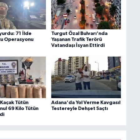
uyurdu: 71 İlde
Turgut Özal Bulvarı'nda
cu Operasyonu
Yaşanan Trafik Terörü
Vatandaşı İsyan Ettirdi
Kaçak Tütün
Adana'da Yol Verme Kavgası!
u! 69 Kilo Tütün
Testereyle Dehşet Saçtı
ldi