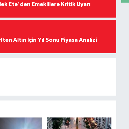
ek Ete'den Emeklilere Kritik Uyarı
en Altın İçin Yıl Sonu Piyasa Analizi