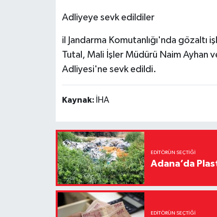
Adliyeye sevk edildiler
il Jandarma Komutanlığı'nda gözaltı i
Tutal, Mali İşler Müdürü Naim Ayhan ve
Adliyesi'ne sevk edildi.
Kaynak:
İHA
EDITÖRÜN SEÇTIĞI
Adana’da Plast
EDITÖRÜN SEÇTIĞI