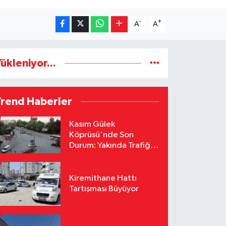
-
+
A
A
ükleniyor...
Trend Haberler
Kasım Gülek
Köprüsü'nde Son
Durum: Yakında Trafiğe
Açılacak
Kiremithane Hattı
Tartışması Büyüyor