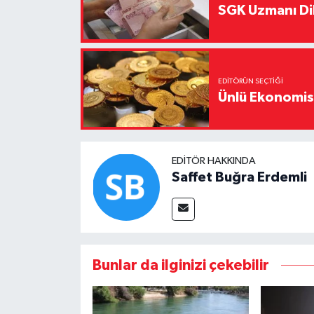
SGK Uzmanı Dil
EDITÖRÜN SEÇTIĞI
Ünlü Ekonomistt
EDITÖR HAKKINDA
Saffet Buğra Erdemli
Bunlar da ilginizi çekebilir