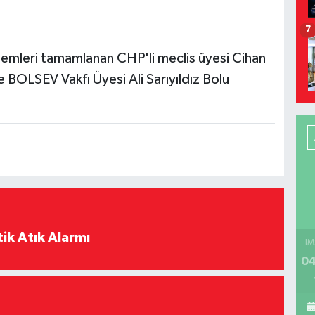
7
şlemleri tamamlanan CHP'li meclis üyesi Cihan
 BOLSEV Vakfı Üyesi Ali Sarıyıldız Bolu
ik Atık Alarmı
İM
04