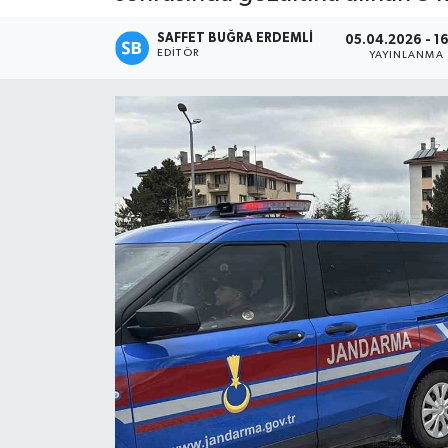
Magazin
SAFFET BUĞRA ERDEMLI
05.04.2026 - 16
EDITÖR
YAYINLANMA
Özel
Resmi İlanlar
Sağlık
Siyaset
Spor
Yaşam
Yerel Yönetimler
Yurttan