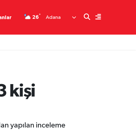
°
26
anlar
Adana
 kişi
dan yapılan inceleme