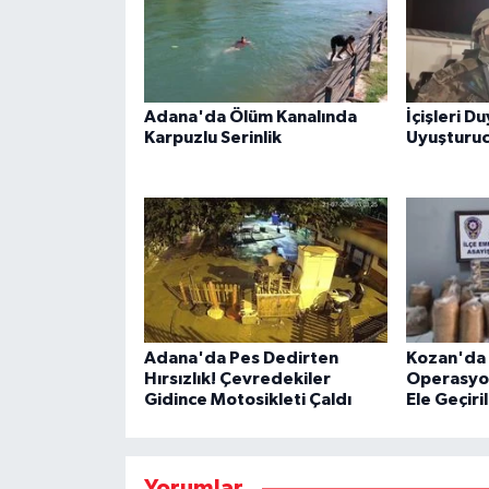
Adana'da Ölüm Kanalında
İçişleri D
Karpuzlu Serinlik
Uyuşturu
Adana'da Pes Dedirten
Kozan'da 
Hırsızlık! Çevredekiler
Operasyon
Gidince Motosikleti Çaldı
Ele Geçiri
Yorumlar