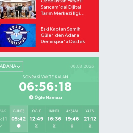
Özbekistan Heyeti
Sarıçam'da! Dijital
Tarım Merkezi İlgi
Odağı Oldu
Eski Kaptan Semih
Güler'den Adana
Demirspor'a Destek
ADANA
08.08.2026
SONRAKI VAKTE KALAN
06:56:17
Öğle Namazı
SAK
GÜNEŞ
ÖĞLE
İKINDI
AKŞAM
YATSI
:11
05:42
12:49
16:36
19:46
21:12