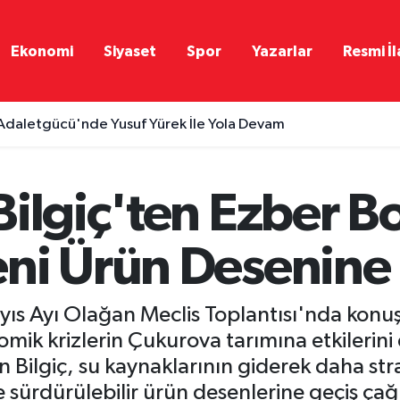
Ekonomi
Siyaset
Spor
Yazarlar
Resmi İl
Adaletgücü'nde Yusuf Yürek İle Yola Devam
ilgiç'ten Ezber B
ni Ürün Desenine
yıs Ayı Olağan Meclis Toplantısı'nda konuş
nomik krizlerin Çukurova tarımına etkilerini
Bilgiç, su kaynaklarının giderek daha strat
sürdürülebilir ürün desenlerine geçiş çağr