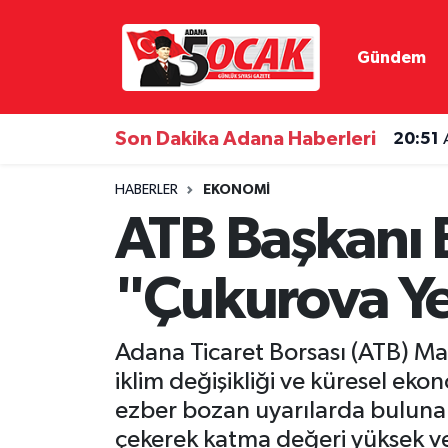
Gündem
Asayiş
Adana Nöbetçi Eczaneler
Bilim & Teknoloji
Adana Hava Durumu
Son Dakika Adana Haberleri
20:51
Çevre
Adana Namaz Vakitleri
HABERLER
EKONOMI
ATB Başkanı B
Dünya
Adana Trafik Yoğunluk Haritası
"Çukurova Ye
Eğitim
Süper Lig Puan Durumu ve Fikstür
Ekonomi
Tüm Manşetler
Adana Ticaret Borsası (ATB) Ma
iklim değişikliği ve küresel eko
Gündem
Son Dakika Haberleri
ezber bozan uyarılarda bulunan 
Haber Reklam
Haber Arşivi
çekerek katma değeri yüksek ve 