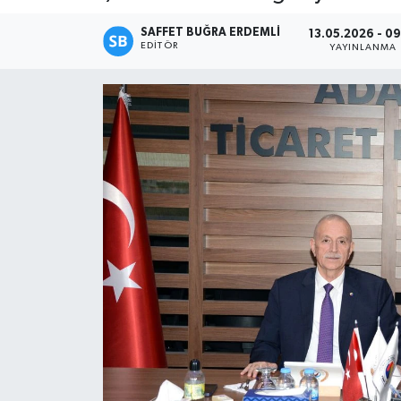
Magazin
SAFFET BUĞRA ERDEMLI
13.05.2026 - 09
EDITÖR
YAYINLANMA
Özel
Resmi İlanlar
Sağlık
Siyaset
Spor
Yaşam
Yerel Yönetimler
Yurttan