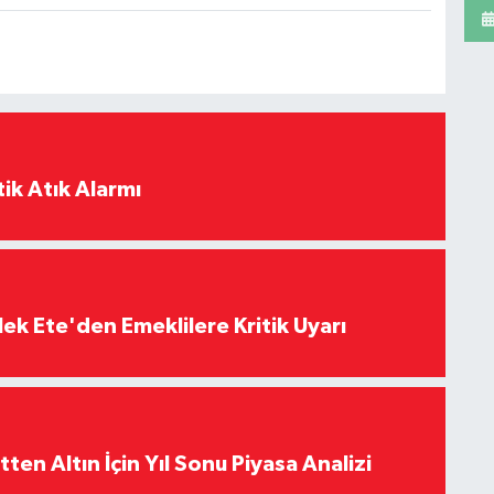
ik Atık Alarmı
ek Ete'den Emeklilere Kritik Uyarı
en Altın İçin Yıl Sonu Piyasa Analizi