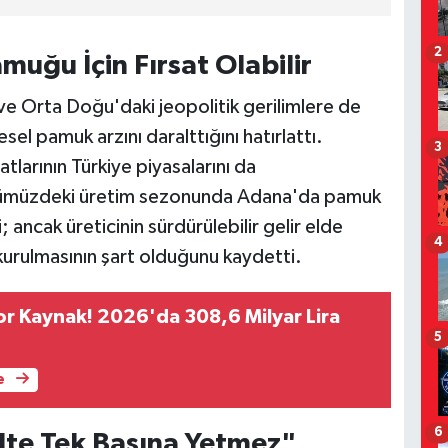
2
muğu İçin Fırsat Olabilir
ve Orta Doğu'daki jeopolitik gerilimlere de
resel pamuk arzını daralttığını hatırlattı.
3
atlarının Türkiye piyasalarını da
 önümüzdeki üretim sezonunda Adana'da pamuk
 ancak üreticinin sürdürülebilir gelir elde
4
 kurulmasının şart olduğunu kaydetti.
r Kaynak! 2026'da 308,6 Milyar Lira
5
e
6
te Tek Başına Yetmez"