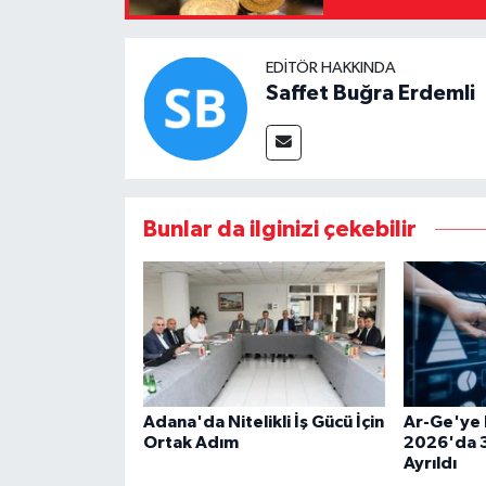
EDITÖR HAKKINDA
Saffet Buğra Erdemli
Bunlar da ilginizi çekebilir
Adana'da Nitelikli İş Gücü İçin
Ar-Ge'ye 
Ortak Adım
2026'da 3
Ayrıldı