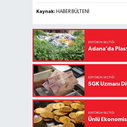
Kaynak:
HABER BÜLTENİ
EDITÖRÜN SEÇTIĞI
Adana’da Plast
EDITÖRÜN SEÇTIĞI
SGK Uzmanı Dil
EDITÖRÜN SEÇTIĞI
Ünlü Ekonomistt