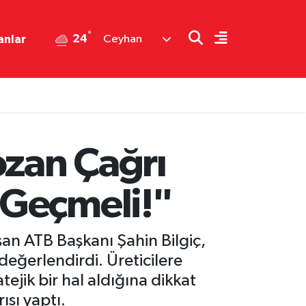
°
24
anlar
Ceyhan
ozan Çağrı
 Geçmeli!"
an ATB Başkanı Şahin Bilgiç,
 değerlendirdi. Üreticilere
ejik bir hal aldığına dikkat
ısı yaptı.