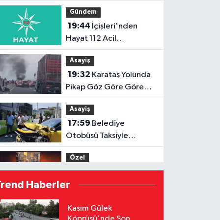
"Zehirleniyoruz"
Gündem
19:44
İçişleri'nden
Hayat 112 Acil
Uygulamasına Yeni
Asayiş
Tanıtım Videosu
19:32
Karataş Yolunda
Pikap Göz Göre Göre
Yandı!
Asayiş
17:59
Belediye
Otobüsü Taksiyle
Çarpıştı: Yaralılar
Özel
Hastaneye Kaldırıldı
17:52
Menderes
Trend Haberler
Kutlu'dan Devlet
Bahçeli'ye Adana 01 FK
Özel
Kasım Gülek
forması
Köprüsü'nde Son
16:53