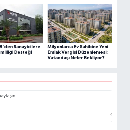
'den Sanayicilere
Milyonlarca Ev Sahibine Yeni
imliliği Desteği
Emlak Vergisi Düzenlemesi:
Vatandaşı Neler Bekliyor?