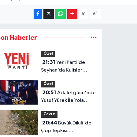
-
+
A
A
Son Haberler
Özel
21:31
Yeni Parti’de
Seyhan’da Kulisler
Hareketlendi!
Özel
20:51
Adaletgücü'nde
Yusuf Yürek İle Yola
Devam
Çevre
20:44
Büyük Dikili'de
Çöp Tepkisi: