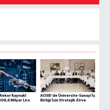
Rekor Kaynak!
AOSB'de Üniversite-Sanayi İş
08,6 Milyar Lira
Birliği İçin Stratejik Zirve