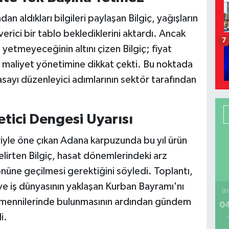
 aldıkları bilgileri paylaşan Bilgiç, yağışların
erici bir tablo beklediklerini aktardı. Ancak
7
yetmeyeceğinin altını çizen Bilgiç; fiyat
 ve maliyet yönetimine dikkat çekti. Bu noktada
sayı düzenleyici adımlarının sektör tarafından
tici Dengesi Uyarısı
iyle öne çıkan Adana karpuzunda bu yıl ürün
elirten Bilgiç, hasat dönemlerindeki arz
önüne geçilmesi gerektiğini söyledi. Toplantı,
 ve iş dünyasının yaklaşan Kurban Bayramı'nı
İM
temennilerinde bulunmasının ardından gündem
04
i.