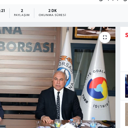
:21
2
2 DK
PAYLAŞIM
OKUNMA SÜRESI