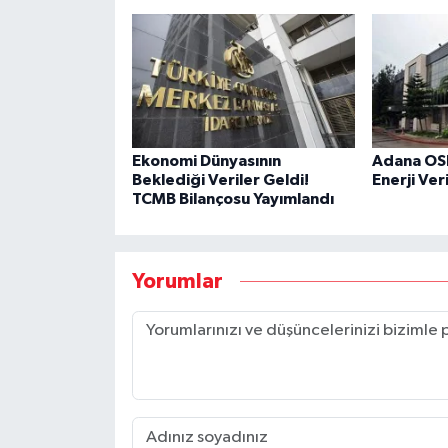
Ekonomi Dünyasının
Adana OSB
Beklediği Veriler Geldi!
Enerji Ver
TCMB Bilançosu Yayımlandı
Yorumlar