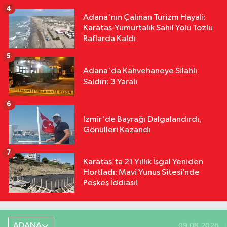
4
Dönüştü
Adana'nın Çalınan Turizm Hayali:
Karataş-Yumurtalık Sahil Yolu Tozlu
Raflarda Kaldı
5
Adana'da Kahvehaneye Silahlı
Saldırı: 3 Yaralı
6
İzmir'de Bayrağı Dalgalandırdı,
Gönülleri Kazandı
7
Karataş’ta 21 Yıllık İşgal Yeniden
Hortladı: Mavi Yunus Sitesi’nde
Peşkeş İddiası!
ADANA
09.08.2026