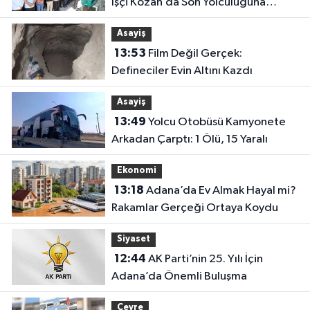
İşçi Kozan’da Son Yolculuğuna
Uğurlandı
Asayiş
13:53
Film Değil Gerçek:
Defineciler Evin Altını Kazdı
Asayiş
13:49
Yolcu Otobüsü Kamyonete
Arkadan Çarptı: 1 Ölü, 15 Yaralı
Ekonomi
13:18
Adana’da Ev Almak Hayal mi?
Rakamlar Gerçeği Ortaya Koydu
Siyaset
12:44
AK Parti’nin 25. Yılı İçin
Adana’da Önemli Buluşma
Çevre