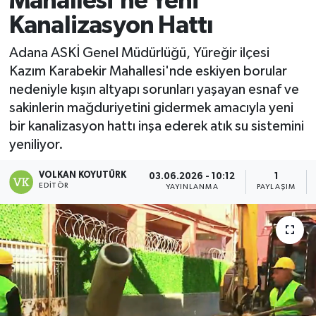
Mahallesi’ne Yeni
Kanalizasyon Hattı
Magazin
Adana ASKİ Genel Müdürlüğü, Yüreğir ilçesi
Özel
Kazım Karabekir Mahallesi'nde eskiyen borular
nedeniyle kışın altyapı sorunları yaşayan esnaf ve
Resmi İlanlar
sakinlerin mağduriyetini gidermek amacıyla yeni
bir kanalizasyon hattı inşa ederek atık su sistemini
Sağlık
yeniliyor.
Siyaset
VOLKAN KOYUTÜRK
03.06.2026 - 10:12
1
EDITÖR
YAYINLANMA
PAYLAŞIM
Spor
Yaşam
Yerel Yönetimler
Yurttan