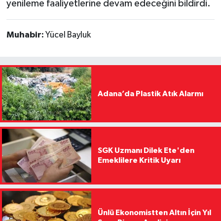
yenileme faaliyetlerine devam edeceğini bildirdi.
Muhabir:
Yücel Bayluk
Adana’da Plastik Atık Alarmı
SGK Uzmanı Dilek Ete'den
Emeklilere Kritik Uyarı
Ünlü Ekonomistten Altın İçin Yıl