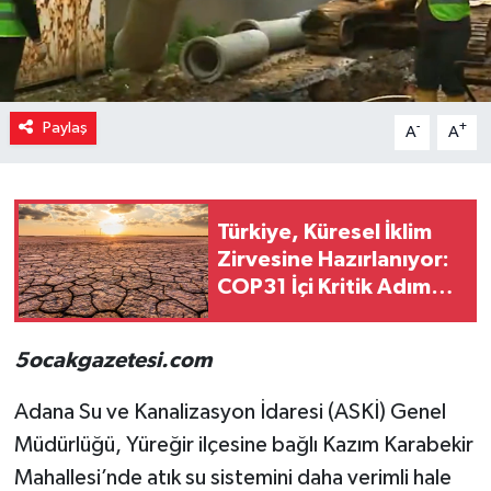
Paylaş
-
+
A
A
Türkiye, Küresel İklim
Zirvesine Hazırlanıyor:
COP31 İçi Kritik Adım
Atıldı
5ocakgazetesi.com
Adana Su ve Kanalizasyon İdaresi (ASKİ) Genel
Müdürlüğü, Yüreğir ilçesine bağlı Kazım Karabekir
Mahallesi’nde atık su sistemini daha verimli hale