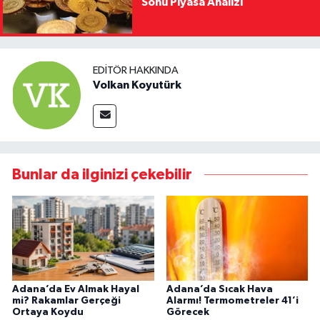
Sonu Piyasa Analizi
EDITÖR HAKKINDA
Volkan Koyutürk
Bunlar da ilginizi çekebilir
Adana’da Ev Almak Hayal
Adana’da Sıcak Hava
mi? Rakamlar Gerçeği
Alarmı! Termometreler 41’i
Ortaya Koydu
Görecek