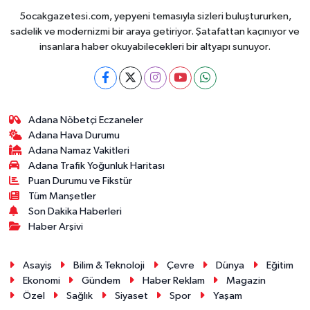
5ocakgazetesi.com, yepyeni temasıyla sizleri buluştururken,
sadelik ve modernizmi bir araya getiriyor. Şatafattan kaçınıyor ve
insanlara haber okuyabilecekleri bir altyapı sunuyor.
Adana Nöbetçi Eczaneler
Adana Hava Durumu
Adana Namaz Vakitleri
Adana Trafik Yoğunluk Haritası
Puan Durumu ve Fikstür
Tüm Manşetler
Son Dakika Haberleri
Haber Arşivi
Asayiş
Bilim & Teknoloji
Çevre
Dünya
Eğitim
Ekonomi
Gündem
Haber Reklam
Magazin
Özel
Sağlık
Siyaset
Spor
Yaşam