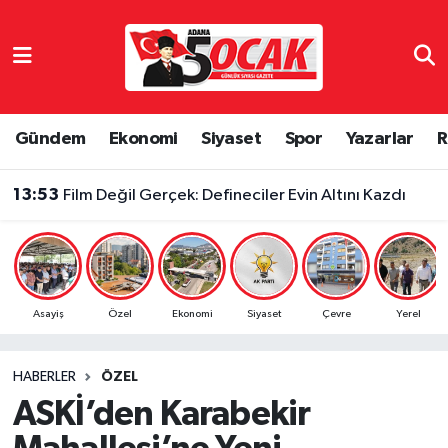
Asayiş
Adana Nöbetçi Eczaneler
Bilim & Teknoloji
Adana Hava Durumu
Gündem
Ekonomi
Siyaset
Spor
Yazarlar
R
Çevre
Adana Namaz Vakitleri
13:53
Film Değil Gerçek: Defineciler Evin Altını Kazdı
Dünya
Adana Trafik Yoğunluk Haritası
Eğitim
Süper Lig Puan Durumu ve Fikstür
Asayiş
Özel
Ekonomi
Siyaset
Çevre
Yerel
Ekonomi
Tüm Manşetler
HABERLER
ÖZEL
Gündem
Son Dakika Haberleri
ASKİ’den Karabekir
Haber Reklam
Haber Arşivi