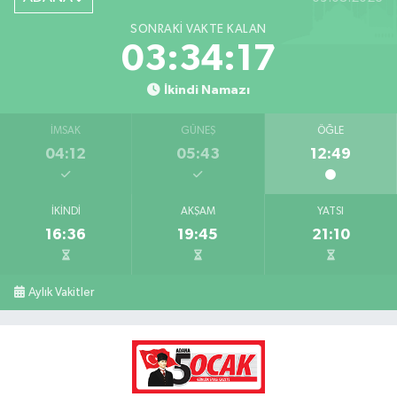
SONRAKI VAKTE KALAN
03:34:16
İkindi Namazı
İMSAK
GÜNEŞ
ÖĞLE
04:12
05:43
12:49
İKINDI
AKŞAM
YATSI
16:36
19:45
21:10
Aylık Vakitler