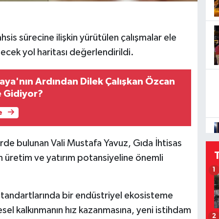
sis sürecine ilişkin yürütülen çalışmalar ele
ecek yol haritası değerlendirildi.
Kaya'nın Ardından Dilek Çalışkan Özcan
e Gidiyor?
e
de bulunan Vali Mustafa Yavuz, Gıda İhtisas
 üretim ve yatırım potansiyeline önemli
1
standartlarında bir endüstriyel ekosisteme
sel kalkınmanın hız kazanmasına, yeni istihdam
2