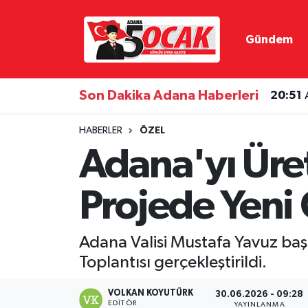
Gündem
Asayiş
Adana Nöbetçi Eczaneler
Bilim & Teknoloji
Adana Hava Durumu
Son Dakika Adana Haberleri
20:51
Çevre
Adana Namaz Vakitleri
HABERLER
ÖZEL
Adana'yı Üre
Dünya
Adana Trafik Yoğunluk Haritası
Projede Yeni
Eğitim
Süper Lig Puan Durumu ve Fikstür
Ekonomi
Tüm Manşetler
Adana Valisi Mustafa Yavuz baş
Toplantısı gerçekleştirildi.
Gündem
Son Dakika Haberleri
VOLKAN KOYUTÜRK
30.06.2026 - 09:28
Haber Reklam
Haber Arşivi
EDITÖR
YAYINLANMA