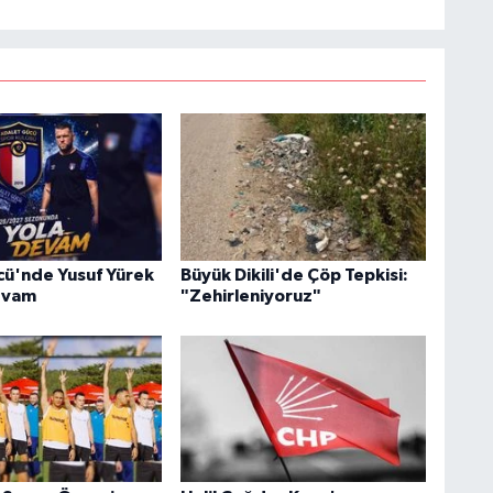
ü'nde Yusuf Yürek
Büyük Dikili'de Çöp Tepkisi:
Devam
"Zehirleniyoruz"