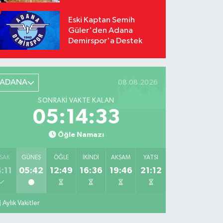
Odağı Oldu
Eski Kaptan Semih
Güler'den Adana
Demirspor'a Destek
ADANA
08.08.2026
SONRAKI VAKTE KALAN
05:14:32
Öğle Namazı
SAK
GÜNEŞ
ÖĞLE
İKINDI
AKŞAM
YATSI
:11
05:42
12:49
16:36
19:46
21:12
Aylık Vakitler