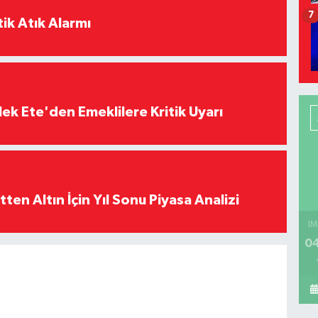
7
ik Atık Alarmı
ek Ete'den Emeklilere Kritik Uyarı
en Altın İçin Yıl Sonu Piyasa Analizi
İM
04