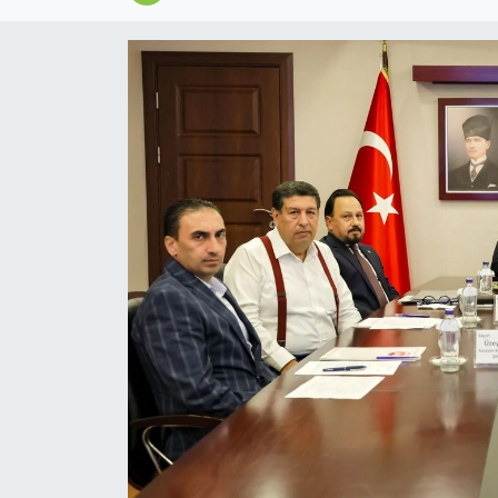
Magazin
Özel
Resmi İlanlar
Sağlık
Siyaset
Spor
Yaşam
Yerel Yönetimler
Yurttan