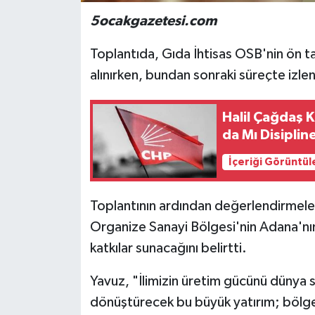
5ocakgazetesi.com
Toplantıda, Gıda İhtisas OSB'nin ön tah
alınırken, bundan sonraki süreçte izlen
Halil Çağdaş 
da Mı Disiplin
İçeriği Görüntül
Toplantının ardından değerlendirmeler
Organize Sanayi Bölgesi'nin Adana'nın
katkılar sunacağını belirtti.
Yavuz, "İlimizin üretim gücünü dünya 
dönüştürecek bu büyük yatırım; bölge