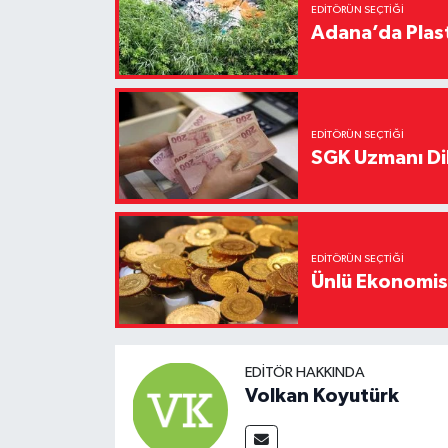
EDITÖRÜN SEÇTIĞI
Adana’da Plast
EDITÖRÜN SEÇTIĞI
SGK Uzmanı Dil
EDITÖRÜN SEÇTIĞI
Ünlü Ekonomistt
EDITÖR HAKKINDA
Volkan Koyutürk