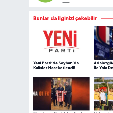
Bunlar da ilginizi çekebilir
Yeni Parti’de Seyhan’da
Adaletgüc
Kulisler Hareketlendi!
İle Yola 