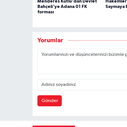
Menderes Kutlu'dan Devlet
Hakemler
Bahçeli'ye Adana 01 FK
Saymaya 
forması
Yorumlar
Gönder