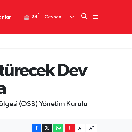
°
24
anlar
Ceyhan
türecek Dev
a
ölgesi (OSB) Yönetim Kurulu
-
+
A
A