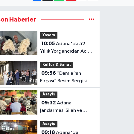
Son Haberler
Yaşam
10:05
Adana'da 52
Yıllık Yorgancıdan Acı
Reçete "Mesleğimiz
Kültür & Sanat
Yok Olma Noktasına
09:56
“Damla’nın
Geldi"
Fırçası” Resim Sergisi
Sanatseverlerden
Asayiş
Yoğun İlgi Gördü
09:32
Adana
Jandarması Silah ve
Bireysel Silahlanmaya
Asayiş
Karşı Sahada
09:18
Adana'da