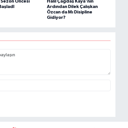
 Sezon Öncesi
Halil Çağdaş Kaya'nın
BaşladI
Ardından Dilek Çalışkan
Özcan da Mı Disipline
Gidiyor?