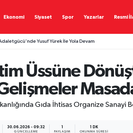
Ekonomi
Siyaset
Spor
Yazarlar
Resmi İl
Adaletgücü'nde Yusuf Yürek İle Yola Devam
tim Üssüne Dönüş
 Gelişmeler Masad
kanlığında Gıda İhtisas Organize Sanayi B
30.06.2026 - 09:32
1
1 DK
GÜNCELLEME
PAYLAŞIM
OKUNMA SÜRESI