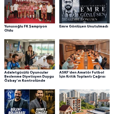
Yunusoğlu FK Şampiyon
Emre Gönlüşen Unutulmadı
Oldu
Adaletgücülü Oyuncular
ASKF’den Amatör Futbol
Beslenme Diyetisyen Duygu
İçin Kritik Toplantı Çağrısı
Özbay’ın Kontrolünde