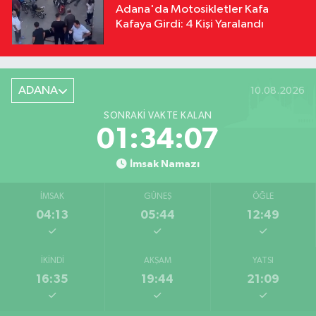
Adana'da Motosikletler Kafa
Kafaya Girdi: 4 Kişi Yaralandı
ADANA
10.08.2026
SONRAKI VAKTE KALAN
01:34:06
İmsak Namazı
İMSAK
GÜNEŞ
ÖĞLE
04:13
05:44
12:49
İKINDI
AKŞAM
YATSI
16:35
19:44
21:09