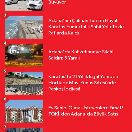
13:53
Film Değil Gerçek:
Büyüyor
Defineciler Evin Altını Kazdı
3
Adana'nın Çalınan Turizm Hayali:
Asayiş
Karataş-Yumurtalık Sahil Yolu Tozlu
13:49
Yolcu Otobüsü Kamyonete
Raflarda Kaldı
Arkadan Çarptı: 1 Ölü, 15 Yaralı
4
Adana'da Kahvehaneye Silahlı
Saldırı: 3 Yaralı
5
Karataş’ta 21 Yıllık İşgal Yeniden
Hortladı: Mavi Yunus Sitesi’nde
Peşkeş İddiası!
6
Ev Sahibi Olmak İsteyenlere Fırsat!
TOKİ'den Adana'da Büyük Satış
7