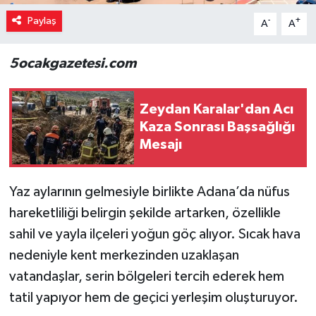
Paylaş
-
+
A
A
5ocakgazetesi.com
Zeydan Karalar'dan Acı
Kaza Sonrası Başsağlığı
Mesajı
Yaz aylarının gelmesiyle birlikte Adana’da nüfus
hareketliliği belirgin şekilde artarken, özellikle
sahil ve yayla ilçeleri yoğun göç alıyor. Sıcak hava
nedeniyle kent merkezinden uzaklaşan
vatandaşlar, serin bölgeleri tercih ederek hem
tatil yapıyor hem de geçici yerleşim oluşturuyor.