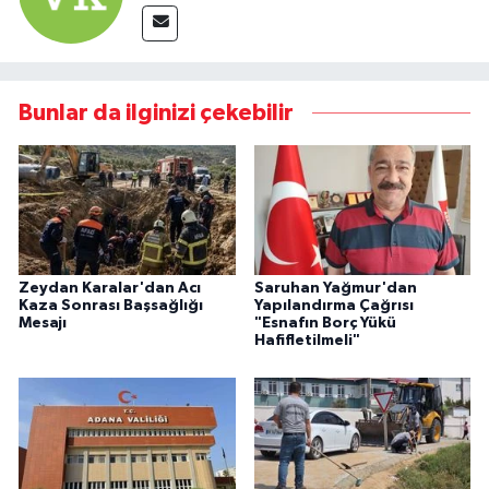
Bunlar da ilginizi çekebilir
Zeydan Karalar'dan Acı
Saruhan Yağmur'dan
Kaza Sonrası Başsağlığı
Yapılandırma Çağrısı
Mesajı
"Esnafın Borç Yükü
Hafifletilmeli"