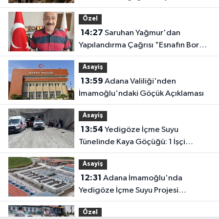
Özel
14:27
Saruhan Yağmur'dan
Yapılandırma Çağrısı "Esnafın Borç
Yükü Hafifletilmeli"
Asayiş
13:59
Adana Valiliği'nden
İmamoğlu'ndaki Göçük Açıklaması
Asayiş
13:54
Yedigöze İçme Suyu
Tünelinde Kaya Göçüğü: 1 İşçi
Hayatını Kaybetti, 1 İşçi Yaralandı
Asayiş
12:31
Adana İmamoğlu'nda
Yedigöze İçme Suyu Projesi
Şantiyesinde Göçük: İşçileri Toprak
Özel
Altında Kaldı!