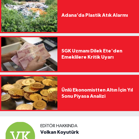
Adana’da Plastik Atık Alarmı
SGK Uzmanı Dilek Ete'den
Emeklilere Kritik Uyarı
Ünlü Ekonomistten Altın İçin Yıl
Sonu Piyasa Analizi
EDITÖR HAKKINDA
Volkan Koyutürk