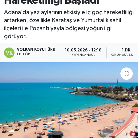
Hareketliliği Başladı
Magazin
Adana’da yaz aylarının etkisiyle iç göç hareketliliği
artarken, özellikle Karataş ve Yumurtalık sahil
Özel
ilçeleri ile Pozantı yayla bölgesi yoğun ilgi
görüyor.
Resmi İlanlar
VOLKAN KOYUTÜRK
10.05.2026 - 12:18
1 DK
EDITÖR
YAYINLANMA
OKUNMA SÜRE
Sağlık
Siyaset
Spor
Yaşam
Yerel Yönetimler
Yurttan