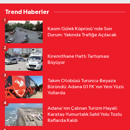
12:02
Başkan Altıok Çalışmaları
Trend Haberler
Yerinde İnceledi: Yumurtalık'ta
Altyapı ve Ulaşım Seferberliği
1
Çevre
Kasım Gülek Köprüsü'nde Son
11:42
Adana'nın Kavurucu
Durum: Yakında Trafiğe Açılacak
Sıcağında İşçilerin Zorlu Asfalt
Mesaisi Sürüyor
2
Ekonomi
Kiremithane Hattı Tartışması
11:37
Doç. Dr. Ergül Halisçelik: Kamu
Büyüyor
Maliyesi Karmaşık ve Zor İzlenebilir
Bir Yapıya Dönüştü
3
Takım Otobüsü Turuncu-Beyaza
Ekonomi
Büründü: Adana 01 FK'nın Yeni Yüzü
11:30
ATÜ'de "Sunar Gastronomi
Yollarda
ve Mutfak Sanatları Akademisi"
4
Kuruluyor
Adana'nın Çalınan Turizm Hayali:
Karataş-Yumurtalık Sahil Yolu Tozlu
Raflarda Kaldı