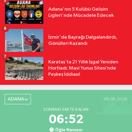
5
Adana'nın 5 Kulübü Gelişim
Ligleri'nde Mücadele Edecek
6
İzmir'de Bayrağı Dalgalandırdı,
Gönülleri Kazandı
7
Karataş’ta 21 Yıllık İşgal Yeniden
Hortladı: Mavi Yunus Sitesi’nde
Peşkeş İddiası!
ADANA
08.08.2026
SONRAKI VAKTE KALAN
06:51
Öğle Namazı