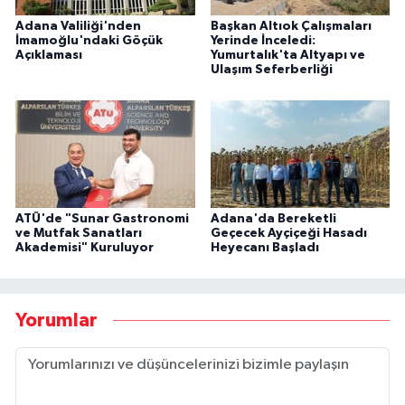
Adana Valiliği'nden
Başkan Altıok Çalışmaları
İmamoğlu'ndaki Göçük
Yerinde İnceledi:
Açıklaması
Yumurtalık'ta Altyapı ve
Ulaşım Seferberliği
ATÜ'de "Sunar Gastronomi
Adana'da Bereketli
ve Mutfak Sanatları
Geçecek Ayçiçeği Hasadı
Akademisi" Kuruluyor
Heyecanı Başladı
Yorumlar