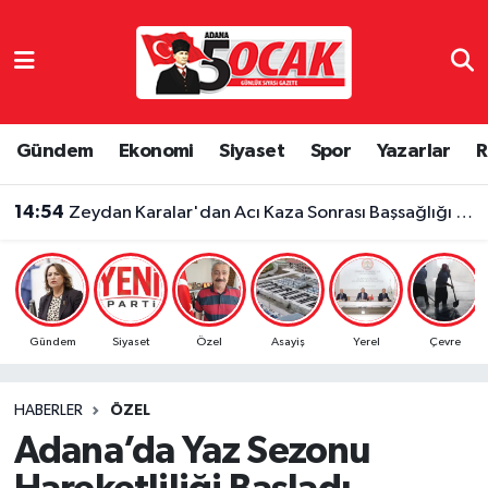
Asayiş
Adana Nöbetçi Eczaneler
Bilim & Teknoloji
Adana Hava Durumu
Gündem
Ekonomi
Siyaset
Spor
Yazarlar
R
Çevre
Adana Namaz Vakitleri
14:54
Zeydan Karalar'dan Acı Kaza Sonrası Başsağlığı Mesajı
Dünya
Adana Trafik Yoğunluk Haritası
Eğitim
Süper Lig Puan Durumu ve Fikstür
Gündem
Siyaset
Özel
Asayiş
Yerel
Çevre
Ekonomi
Tüm Manşetler
HABERLER
ÖZEL
Gündem
Son Dakika Haberleri
Adana’da Yaz Sezonu
Haber Reklam
Haber Arşivi