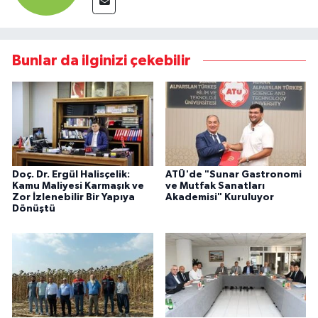
Bunlar da ilginizi çekebilir
Doç. Dr. Ergül Halisçelik:
ATÜ'de "Sunar Gastronomi
Kamu Maliyesi Karmaşık ve
ve Mutfak Sanatları
Zor İzlenebilir Bir Yapıya
Akademisi" Kuruluyor
Dönüştü