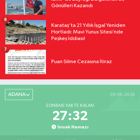
Gönülleri Kazandı
6
Karataş’ta 21 Yıllık İşgal Yeniden
Hortladı: Mavi Yunus Sitesi’nde
Peşkeş İddiası!
7
Puan Silme Cezasına İtiraz
ADANA
09.08.2026
SONRAKI VAKTE KALAN
27:31
İmsak Namazı