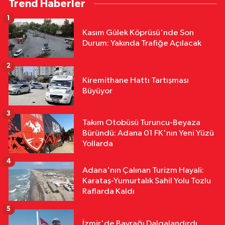
Trend Haberler
Toplu Açılış Törenine Katıldı
1
Yurttan
Kasım Gülek Köprüsü'nde Son
18:12
Sivas'ta Buğday Tarlasında
Durum: Yakında Trafiğe Açılacak
Yangın: 20 Dönüm Alan Küle Döndü
2
Yurttan
Kiremithane Hattı Tartışması
18:11
Çalıntı Araçla 10 Kilometre
Büyüyor
Kaçtı, 380 Bin TL Ceza Yedi
3
Takım Otobüsü Turuncu-Beyaza
Yurttan
Büründü: Adana 01 FK'nın Yeni Yüzü
18:10
Kar Maskeleriyle Araç Soyan
Yollarda
5 Şüpheli Yakalandı
4
Adana'nın Çalınan Turizm Hayali:
Karataş-Yumurtalık Sahil Yolu Tozlu
Raflarda Kaldı
5
İzmir'de Bayrağı Dalgalandırdı,