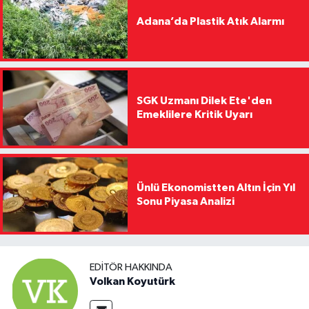
Adana’da Plastik Atık Alarmı
SGK Uzmanı Dilek Ete'den
Emeklilere Kritik Uyarı
Ünlü Ekonomistten Altın İçin Yıl
Sonu Piyasa Analizi
EDITÖR HAKKINDA
Volkan Koyutürk