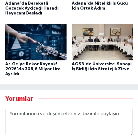
Adana'da Bereketli
Adana'da Nitelikli İş Gücü
Geçecek Ayçiçeği Hasadı
İçin Ortak Adım
Heyecanı Başladı
Ar-Ge'ye Rekor Kaynak!
AOSB'de Üniversite-Sanayi
2026'da 308,6 Milyar Lira
İş Birliği İçin Stratejik Zirve
Ayrıldı
Yorumlar