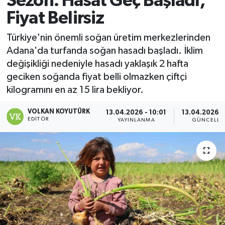
Sezon: Hasat Geç Başladı,
Fiyat Belirsiz
Magazin
Türkiye'nin önemli soğan üretim merkezlerinden
Özel
Adana'da turfanda soğan hasadı başladı. İklim
değişikliği nedeniyle hasadı yaklaşık 2 hafta
Resmi İlanlar
geciken soğanda fiyat belli olmazken çiftçi
kilogramını en az 15 lira bekliyor.
Sağlık
VOLKAN KOYUTÜRK
13.04.2026 - 10:01
13.04.2026 -
Siyaset
EDITÖR
YAYINLANMA
GÜNCELLE
Spor
Yaşam
Yerel Yönetimler
Yurttan