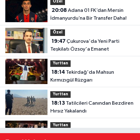
Özel
20:08
Adana 01 FK’dan Mersin
İdmanyurdu’na Bir Transfer Daha!
Özel
19:47
Çukurova'da Yeni Parti
Teşkilatı Özsoy'a Emanet
Yurttan
18:14
Tekirdağ'da Mahsun
Kırmızıgül Rüzgarı
Yurttan
18:13
Tatilcileri Canından Bezdiren
Hırsız Yakalandı
Yurttan
18:12
Bakan Şimşek, Gercüş'te