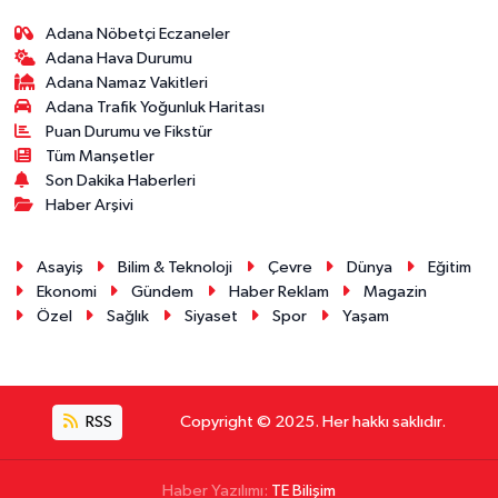
Adana Nöbetçi Eczaneler
Adana Hava Durumu
Adana Namaz Vakitleri
Adana Trafik Yoğunluk Haritası
Puan Durumu ve Fikstür
Tüm Manşetler
Son Dakika Haberleri
Haber Arşivi
Asayiş
Bilim & Teknoloji
Çevre
Dünya
Eğitim
Ekonomi
Gündem
Haber Reklam
Magazin
Özel
Sağlık
Siyaset
Spor
Yaşam
RSS
Copyright © 2025. Her hakkı saklıdır.
Haber Yazılımı:
TE Bilişim