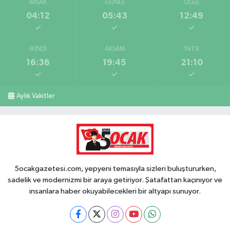
İMSAK
GÜNEŞ
ÖĞLE
04:12
05:43
12:49
İKINDI
AKŞAM
YATSI
16:36
19:45
21:10
Aylık Vakitler
5ocakgazetesi.com, yepyeni temasıyla sizleri buluştururken,
sadelik ve modernizmi bir araya getiriyor. Şatafattan kaçınıyor ve
insanlara haber okuyabilecekleri bir altyapı sunuyor.