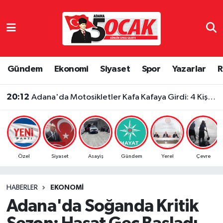
Asayiş
Adana Nöbetçi Eczaneler
Bilim & Teknoloji
Adana Hava Durumu
Gündem
Ekonomi
Siyaset
Spor
Yazarlar
R
Çevre
Adana Namaz Vakitleri
20:12
Adana'da Motosikletler Kafa Kafaya Girdi: 4 Kişi Yaralandı
Dünya
Adana Trafik Yoğunluk Haritası
Eğitim
Süper Lig Puan Durumu ve Fikstür
Özel
Siyaset
Asayiş
Gündem
Yerel
Çevre
Ekonomi
Tüm Manşetler
HABERLER
EKONOMI
Gündem
Son Dakika Haberleri
Adana'da Soğanda Kritik
Haber Reklam
Haber Arşivi