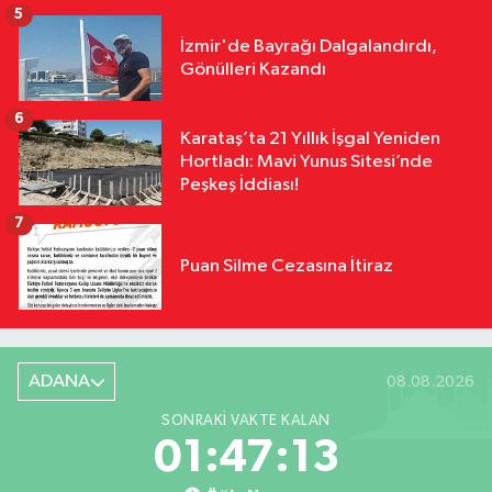
5
İzmir'de Bayrağı Dalgalandırdı,
Gönülleri Kazandı
6
Karataş’ta 21 Yıllık İşgal Yeniden
Hortladı: Mavi Yunus Sitesi’nde
Peşkeş İddiası!
7
Puan Silme Cezasına İtiraz
ADANA
08.08.2026
SONRAKI VAKTE KALAN
01:47:12