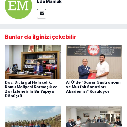
Eda Mamuk
Bunlar da ilginizi çekebilir
Doç. Dr. Ergül Halisçelik:
ATÜ'de "Sunar Gastronomi
Kamu Maliyesi Karmaşık ve
ve Mutfak Sanatları
Zor İzlenebilir Bir Yapıya
Akademisi" Kuruluyor
Dönüştü