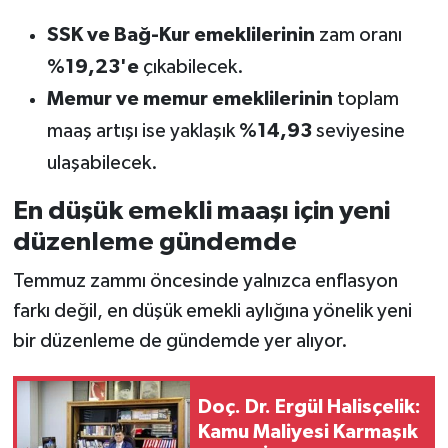
SSK ve Bağ-Kur emeklilerinin
zam oranı
%19,23'e
çıkabilecek.
Memur ve memur emeklilerinin
toplam
maaş artışı ise yaklaşık
%14,93
seviyesine
ulaşabilecek.
En düşük emekli maaşı için yeni
düzenleme gündemde
Temmuz zammı öncesinde yalnızca enflasyon
farkı değil, en düşük emekli aylığına yönelik yeni
bir düzenleme de gündemde yer alıyor.
Doç. Dr. Ergül Halisçelik:
Kamu Maliyesi Karmaşık