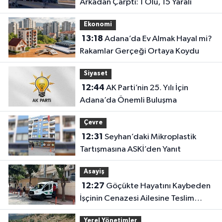
Arkadan Çarptı: 1 Ölü, 15 Yaralı
Ekonomi
13:18
Adana’da Ev Almak Hayal mi?
Rakamlar Gerçeği Ortaya Koydu
Siyaset
12:44
AK Parti’nin 25. Yılı İçin
Adana’da Önemli Buluşma
Çevre
12:31
Seyhan’daki Mikroplastik
Tartışmasına ASKİ’den Yanıt
Asayiş
12:27
Göçükte Hayatını Kaybeden
İşçinin Cenazesi Ailesine Teslim
Edildi
Yerel Yönetimler