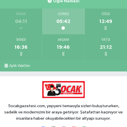
Öğle Namazı
İMSAK
GÜNEŞ
ÖĞLE
04:11
05:42
12:49
İKINDI
AKŞAM
YATSI
16:36
19:46
21:12
Aylık Vakitler
5ocakgazetesi.com, yepyeni temasıyla sizleri buluştururken,
sadelik ve modernizmi bir araya getiriyor. Şatafattan kaçınıyor ve
insanlara haber okuyabilecekleri bir altyapı sunuyor.