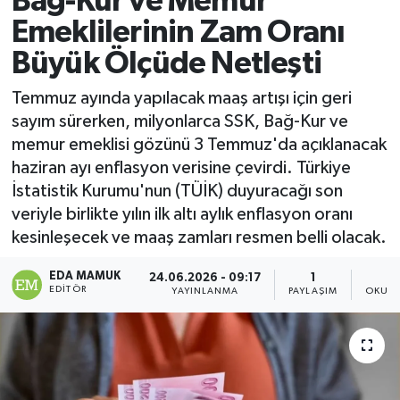
Bağ-Kur ve Memur
Emeklilerinin Zam Oranı
Magazin
Büyük Ölçüde Netleşti
Özel
Temmuz ayında yapılacak maaş artışı için geri
sayım sürerken, milyonlarca SSK, Bağ-Kur ve
Resmi İlanlar
memur emeklisi gözünü 3 Temmuz'da açıklanacak
haziran ayı enflasyon verisine çevirdi. Türkiye
Sağlık
İstatistik Kurumu'nun (TÜİK) duyuracağı son
veriyle birlikte yılın ilk altı aylık enflasyon oranı
Siyaset
kesinleşecek ve maaş zamları resmen belli olacak.
Spor
EDA MAMUK
24.06.2026 - 09:17
1
EDITÖR
YAYINLANMA
PAYLAŞIM
OKUNM
Yaşam
Yerel Yönetimler
Yurttan