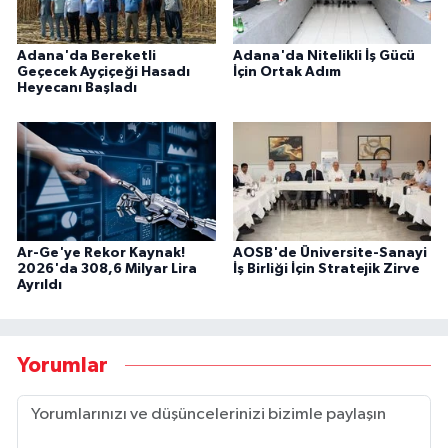
Adana'da Bereketli
Adana'da Nitelikli İş Gücü
Geçecek Ayçiçeği Hasadı
İçin Ortak Adım
Heyecanı Başladı
Ar-Ge'ye Rekor Kaynak!
AOSB'de Üniversite-Sanayi
2026'da 308,6 Milyar Lira
İş Birliği İçin Stratejik Zirve
Ayrıldı
Yorumlar