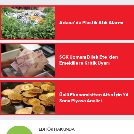
Adana’da Plastik Atık Alarmı
SGK Uzmanı Dilek Ete'den
Emeklilere Kritik Uyarı
Ünlü Ekonomistten Altın İçin Yıl
Sonu Piyasa Analizi
EDITÖR HAKKINDA