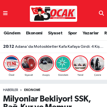
Asayiş
Adana Nöbetçi Eczaneler
Bilim & Teknoloji
Adana Hava Durumu
Gündem
Ekonomi
Siyaset
Spor
Yazarlar
R
Çevre
Adana Namaz Vakitleri
20:12
Adana'da Motosikletler Kafa Kafaya Girdi: 4 Kişi Yaralandı
Dünya
Adana Trafik Yoğunluk Haritası
Eğitim
Süper Lig Puan Durumu ve Fikstür
Özel
Siyaset
Asayiş
Gündem
Yerel
Çevre
Ekonomi
Tüm Manşetler
HABERLER
EKONOMI
Gündem
Son Dakika Haberleri
Milyonlar Bekliyor! SSK,
Haber Reklam
Haber Arşivi