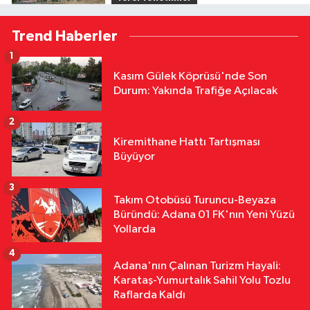
12:16
Feke’de Mahalle Çalışmaları
Trend Haberler
Sahada İncelendi
1
Yerel Yönetimler
Kasım Gülek Köprüsü'nde Son
11:31
Yumurtalık’ta Yollar,
Durum: Yakında Trafiğe Açılacak
Kaldırımlar ve Merdivenler
Yenileniyor
2
Yerel Yönetimler
Kiremithane Hattı Tartışması
11:29
Kozan’da Yaz Konserleri
Büyüyor
Akdam Mahallesi’nde Şenliğe
Dönüştü
3
Takım Otobüsü Turuncu-Beyaza
Ekonomi
Büründü: Adana 01 FK'nın Yeni Yüzü
11:24
Adana Sanayicisi Dünyaya
Yollarda
Açılıyor! AOSB’den Kritik Destek
4
Adana'nın Çalınan Turizm Hayali:
Karataş-Yumurtalık Sahil Yolu Tozlu
Raflarda Kaldı