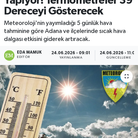
Yapıyor! Termometreler 39
Dereceyi Gösterecek
Magazin
Meteoroloji'nin yayımladığı 5 günlük hava
Özel
tahminine göre Adana ve ilçelerinde sıcak hava
dalgası etkisini giderek artıracak.
Resmi İlanlar
EDA MAMUK
24.06.2026 - 09:01
24.06.2026 - 11:05
EDITÖR
Sağlık
YAYINLANMA
GÜNCELLEME
Siyaset
Spor
Yaşam
Yerel Yönetimler
Yurttan