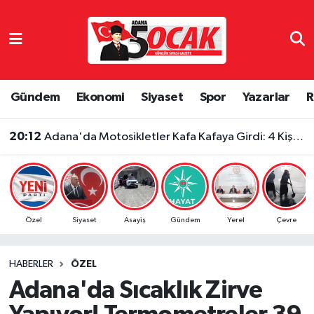
Asayiş
Adana Nöbetçi Eczaneler
Bilim & Teknoloji
Adana Hava Durumu
Gündem
Ekonomi
Siyaset
Spor
Yazarlar
R
Çevre
Adana Namaz Vakitleri
20:12
Adana'da Motosikletler Kafa Kafaya Girdi: 4 Kişi Yaralandı
Dünya
Adana Trafik Yoğunluk Haritası
Eğitim
Süper Lig Puan Durumu ve Fikstür
Özel
Siyaset
Asayiş
Gündem
Yerel
Çevre
Ekonomi
Tüm Manşetler
HABERLER
ÖZEL
Gündem
Son Dakika Haberleri
Adana'da Sıcaklık Zirve
Haber Reklam
Haber Arşivi