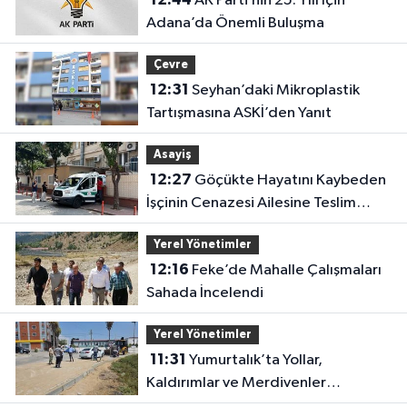
AK Parti’nin 25. Yılı İçin
Adana’da Önemli Buluşma
Çevre
12:31
Seyhan’daki Mikroplastik
Tartışmasına ASKİ’den Yanıt
Asayiş
12:27
Göçükte Hayatını Kaybeden
İşçinin Cenazesi Ailesine Teslim
Edildi
Yerel Yönetimler
12:16
Feke’de Mahalle Çalışmaları
Sahada İncelendi
Yerel Yönetimler
11:31
Yumurtalık’ta Yollar,
Kaldırımlar ve Merdivenler
Yenileniyor