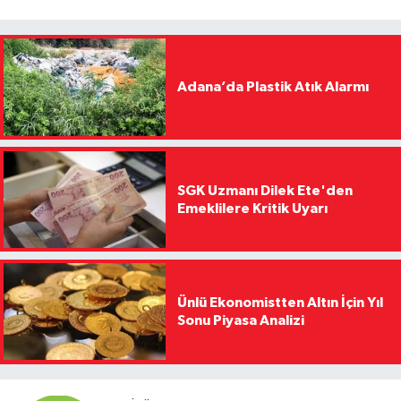
Adana’da Plastik Atık Alarmı
SGK Uzmanı Dilek Ete'den
Emeklilere Kritik Uyarı
Ünlü Ekonomistten Altın İçin Yıl
Sonu Piyasa Analizi