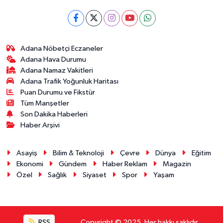
Adana Nöbetçi Eczaneler
Adana Hava Durumu
Adana Namaz Vakitleri
Adana Trafik Yoğunluk Haritası
Puan Durumu ve Fikstür
Tüm Manşetler
Son Dakika Haberleri
Haber Arşivi
Asayiş
Bilim & Teknoloji
Çevre
Dünya
Eğitim
Ekonomi
Gündem
Haber Reklam
Magazin
Özel
Sağlık
Siyaset
Spor
Yaşam
RSS
Copyright © 2025. Her hakkı saklıdır.