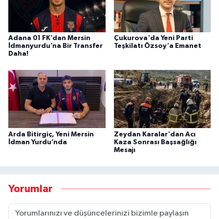
Adana 01 FK’dan Mersin
Çukurova'da Yeni Parti
İdmanyurdu’na Bir Transfer
Teşkilatı Özsoy'a Emanet
Daha!
Arda Bitirgiç, Yeni Mersin
Zeydan Karalar'dan Acı
İdman Yurdu’nda
Kaza Sonrası Başsağlığı
Mesajı
Yorumlar