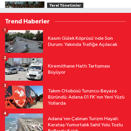
Yerel Yönetimler
11:29
Kozan’da Yaz Konserleri
Trend Haberler
Akdam Mahallesi’nde Şenliğe
Dönüştü
1
Ekonomi
Kasım Gülek Köprüsü'nde Son
11:24
Adana Sanayicisi Dünyaya
Durum: Yakında Trafiğe Açılacak
Açılıyor! AOSB’den Kritik Destek
2
Eğitim
Kiremithane Hattı Tartışması
11:15
Öğrenci Affı Resmen
Büyüyor
Yürürlükte: Kimler Yeniden Kayıt
Yaptırabilecek?
3
Takım Otobüsü Turuncu-Beyaza
Siyaset
Büründü: Adana 01 FK'nın Yeni Yüzü
11:01
AK Parti Sarıçam’da 77.
Yollarda
Danışma Meclisi Toplantısı
4
Adana'nın Çalınan Turizm Hayali:
Karataş-Yumurtalık Sahil Yolu Tozlu