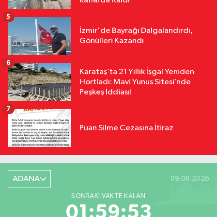
Raflarda Kaldı
5
İzmir'de Bayrağı Dalgalandırdı,
Gönülleri Kazandı
6
Karataş’ta 21 Yıllık İşgal Yeniden
Hortladı: Mavi Yunus Sitesi’nde
Peşkeş İddiası!
7
Puan Silme Cezasına İtiraz
ADANA
09.08.2026
SONRAKI VAKTE KALAN
01:59:52