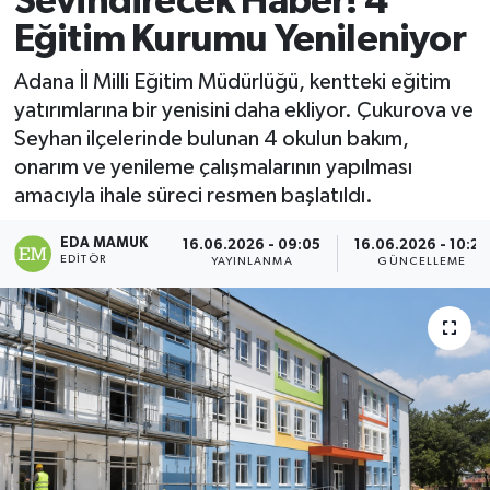
Sevindirecek Haber! 4
Eğitim Kurumu Yenileniyor
Magazin
Adana İl Milli Eğitim Müdürlüğü, kentteki eğitim
Özel
yatırımlarına bir yenisini daha ekliyor. Çukurova ve
Seyhan ilçelerinde bulunan 4 okulun bakım,
Resmi İlanlar
onarım ve yenileme çalışmalarının yapılması
amacıyla ihale süreci resmen başlatıldı.
Sağlık
EDA MAMUK
16.06.2026 - 09:05
16.06.2026 - 10:26
Siyaset
EDITÖR
YAYINLANMA
GÜNCELLEME
Spor
Yaşam
Yerel Yönetimler
Yurttan