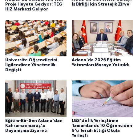
Proje Hayata Geçiyor: TEG
İş Birliği İçin Stratejik Zirve
HIZ Merkezi Geliyor
Üniversite Öğrencilerini
Adana'da 2026 Eğitim
İlgilendiren Yönetmelik
Yatırımları Masaya Yatırıldı
Değişti
Eğitim-Bir-Sen Adana'dan
LGS'de İlk Yerleştirme
Kahramanmaraş'a
Tamamlandı: 10 Öğrenciden
Dayanışma Ziyareti
9'u Tercih Ettiği Okula
Yerleşti