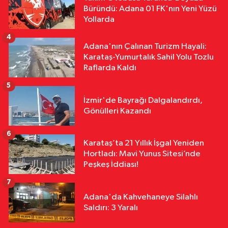
Büründü: Adana 01 FK'nın Yeni Yüzü
18:10
Kar Maskeleriyle Araç Soyan
Yollarda
5 Şüpheli Yakalandı
4
Adana'nın Çalınan Turizm Hayali:
Karataş-Yumurtalık Sahil Yolu Tozlu
Raflarda Kaldı
5
İzmir'de Bayrağı Dalgalandırdı,
Gönülleri Kazandı
6
Karataş’ta 21 Yıllık İşgal Yeniden
Hortladı: Mavi Yunus Sitesi’nde
Peşkeş İddiası!
7
Adana'da Kahvehaneye Silahlı
Saldırı: 3 Yaralı