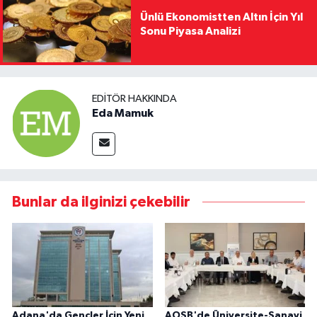
Ünlü Ekonomistten Altın İçin Yıl
Sonu Piyasa Analizi
EDITÖR HAKKINDA
Eda Mamuk
Bunlar da ilginizi çekebilir
Adana'da Gençler İçin Yeni
AOSB'de Üniversite-Sanayi