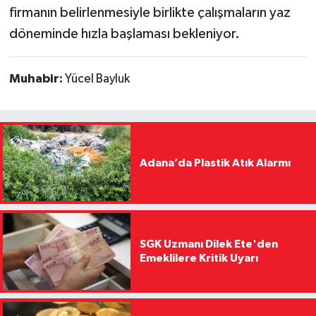
firmanın belirlenmesiyle birlikte çalışmaların yaz
döneminde hızla başlaması bekleniyor.
Muhabir:
Yücel Bayluk
Adana’da Plastik Atık Alarmı
SGK Uzmanı Dilek Ete'den
Emeklilere Kritik Uyarı