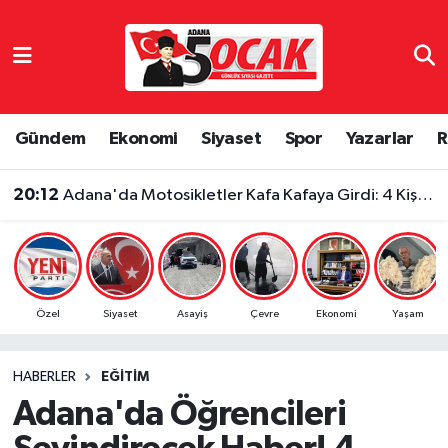
Asayiş
Adana Nöbetçi Eczaneler
Bilim & Teknoloji
Adana Hava Durumu
Gündem
Ekonomi
Siyaset
Spor
Yazarlar
R
Çevre
Adana Namaz Vakitleri
20:12
Adana'da Motosikletler Kafa Kafaya Girdi: 4 Kişi Yaralandı
Dünya
Adana Trafik Yoğunluk Haritası
Eğitim
Süper Lig Puan Durumu ve Fikstür
Özel
Siyaset
Asayiş
Çevre
Ekonomi
Yaşam
Ekonomi
Tüm Manşetler
HABERLER
EĞITIM
Gündem
Son Dakika Haberleri
Adana'da Öğrencileri
Haber Reklam
Haber Arşivi