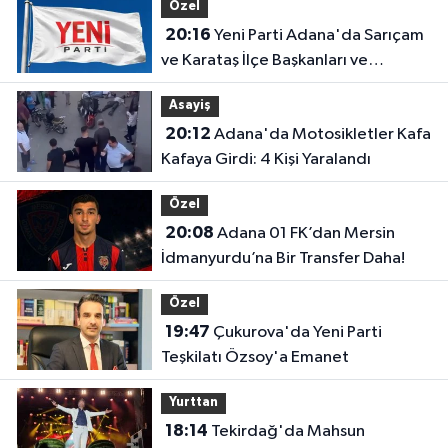
Özel
20:16
Yeni Parti Adana'da Sarıçam
ve Karataş İlçe Başkanları ve
Yönetimleri Belirlendi
Asayiş
20:12
Adana'da Motosikletler Kafa
Kafaya Girdi: 4 Kişi Yaralandı
Özel
20:08
Adana 01 FK’dan Mersin
İdmanyurdu’na Bir Transfer Daha!
Özel
19:47
Çukurova'da Yeni Parti
Teşkilatı Özsoy'a Emanet
Yurttan
18:14
Tekirdağ'da Mahsun