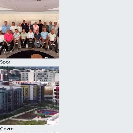
Magazin
Özel
Resmi İlanlar
Sağlık
Spor
Siyaset
Spor
Yaşam
Yerel Yönetimler
Çevre
Yurttan