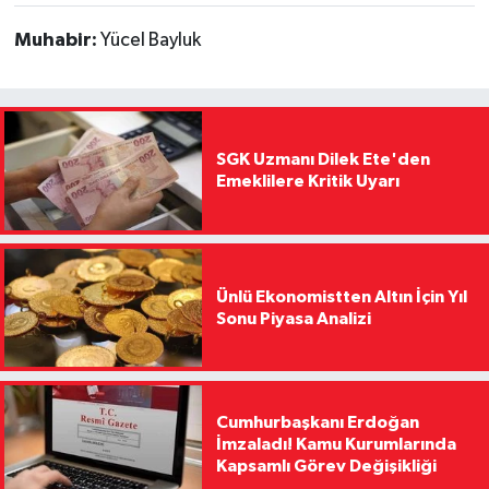
Muhabir:
Yücel Bayluk
SGK Uzmanı Dilek Ete'den
Emeklilere Kritik Uyarı
Ünlü Ekonomistten Altın İçin Yıl
Sonu Piyasa Analizi
Cumhurbaşkanı Erdoğan
İmzaladı! Kamu Kurumlarında
Kapsamlı Görev Değişikliği