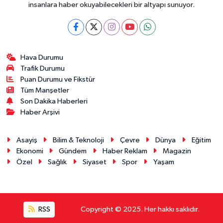
insanlara haber okuyabilecekleri bir altyapı sunuyor.
Hava Durumu
Trafik Durumu
Puan Durumu ve Fikstür
Tüm Manşetler
Son Dakika Haberleri
Haber Arşivi
Asayiş
Bilim & Teknoloji
Çevre
Dünya
Eğitim
Ekonomi
Gündem
Haber Reklam
Magazin
Özel
Sağlık
Siyaset
Spor
Yaşam
RSS
Copyright © 2025. Her hakkı saklıdır.