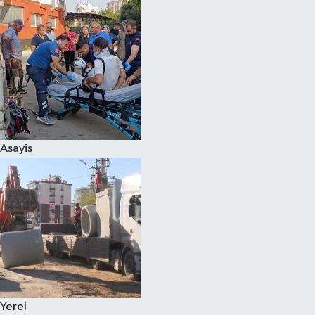
Asayiş
Yerel