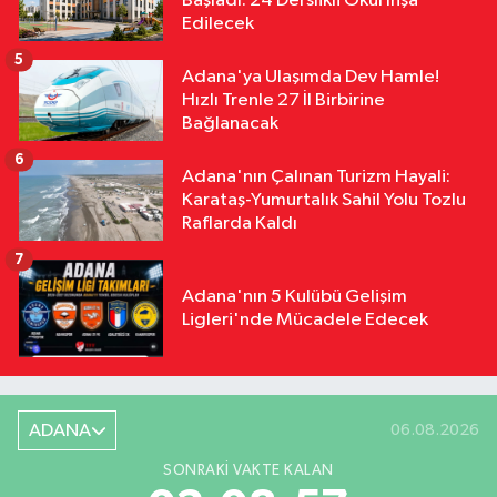
Başladı: 24 Derslikli Okul İnşa
Edilecek
5
Adana'ya Ulaşımda Dev Hamle!
Hızlı Trenle 27 İl Birbirine
Bağlanacak
6
Adana'nın Çalınan Turizm Hayali:
Karataş-Yumurtalık Sahil Yolu Tozlu
Raflarda Kaldı
7
Adana'nın 5 Kulübü Gelişim
Ligleri'nde Mücadele Edecek
ADANA
06.08.2026
SONRAKI VAKTE KALAN