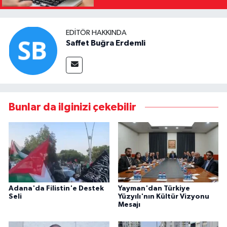
EDITÖR HAKKINDA
Saffet Buğra Erdemli
Bunlar da ilginizi çekebilir
Adana'da Filistin'e Destek
Yayman'dan Türkiye
Seli
Yüzyılı'nın Kültür Vizyonu
Mesajı