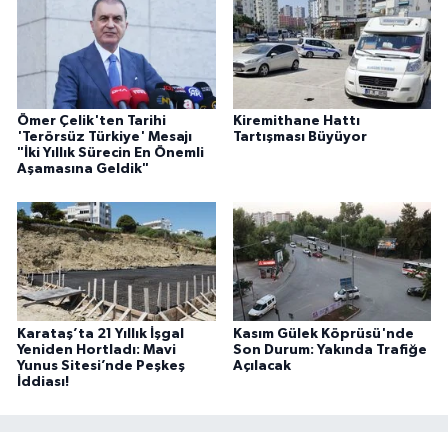
Ömer Çelik'ten Tarihi
Kiremithane Hattı
'Terörsüz Türkiye' Mesajı
Tartışması Büyüyor
"İki Yıllık Sürecin En Önemli
Aşamasına Geldik"
Karataş’ta 21 Yıllık İşgal
Kasım Gülek Köprüsü'nde
Yeniden Hortladı: Mavi
Son Durum: Yakında Trafiğe
Yunus Sitesi’nde Peşkeş
Açılacak
İddiası!