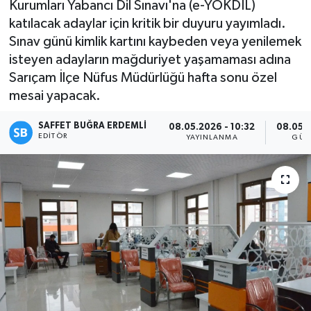
Kurumları Yabancı Dil Sınavı'na (e-YÖKDİL)
katılacak adaylar için kritik bir duyuru yayımladı.
Sınav günü kimlik kartını kaybeden veya yenilemek
isteyen adayların mağduriyet yaşamaması adına
Sarıçam İlçe Nüfus Müdürlüğü hafta sonu özel
mesai yapacak.
SAFFET BUĞRA ERDEMLI
08.05.2026 - 10:32
08.05.2
EDITÖR
YAYINLANMA
GÜN