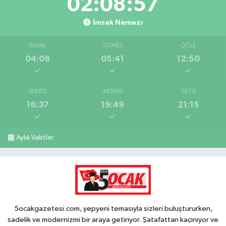
02:08:56
İmsak Namazı
İMSAK
GÜNEŞ
ÖĞLE
04:08
05:41
12:50
İKINDI
AKŞAM
YATSI
16:37
19:49
21:15
Aylık Vakitler
5ocakgazetesi.com, yepyeni temasıyla sizleri buluştururken,
sadelik ve modernizmi bir araya getiriyor. Şatafattan kaçınıyor ve