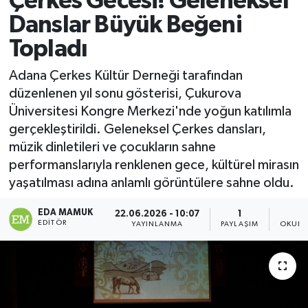
Çerkes Gecesi! Geleneksel
Danslar Büyük Beğeni
Magazin
Topladı
Özel
Adana Çerkes Kültür Derneği tarafından
düzenlenen yıl sonu gösterisi, Çukurova
Resmi İlanlar
Üniversitesi Kongre Merkezi'nde yoğun katılımla
gerçekleştirildi. Geleneksel Çerkes dansları,
Sağlık
müzik dinletileri ve çocukların sahne
performanslarıyla renklenen gece, kültürel mirasın
Siyaset
yaşatılması adına anlamlı görüntülere sahne oldu.
Spor
EDA MAMUK
22.06.2026 - 10:07
1
3
EDITÖR
YAYINLANMA
PAYLAŞIM
OKUNM
Yaşam
Yerel Yönetimler
Yurttan