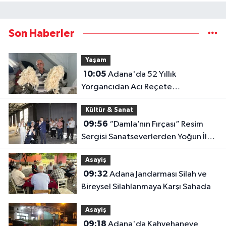
Son Haberler
Yaşam
10:05
Adana'da 52 Yıllık
Yorgancıdan Acı Reçete
"Mesleğimiz Yok Olma Noktasına
Kültür & Sanat
Geldi"
09:56
“Damla’nın Fırçası” Resim
Sergisi Sanatseverlerden Yoğun İlgi
Gördü
Asayiş
09:32
Adana Jandarması Silah ve
Bireysel Silahlanmaya Karşı Sahada
Asayiş
09:18
Adana'da Kahvehaneye