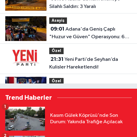
Silahlı Saldırı: 3 Yaralı
Asayiş
09:01
Adana'da Geniş Çaplı
"Huzur ve Güven" Operasyonu: 62
Şüpheli Yakalandı, Milyonlarca Lira
Özel
Cezai İşlem Uygulandı
21:31
Yeni Parti’de Seyhan’da
Kulisler Hareketlendi!
Özel
20:51
Adaletgücü'nde Yusuf Yürek
Trend Haberler
İle Yola Devam
1
Çevre
Kasım Gülek Köprüsü'nde Son
20:44
Büyük Dikili'de Çöp Tepkisi:
Durum: Yakında Trafiğe Açılacak
"Zehirleniyoruz"
2