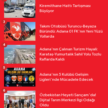
Gündem
Kiremithane Hattı Tartışması
19:44
İçişleri'nden Hayat 112 Acil
Büyüyor
Uygulamasına Yeni Tanıtım Videosu
3
Takım Otobüsü Turuncu-Beyaza
Asayiş
Büründü: Adana 01 FK'nın Yeni Yüzü
19:32
Karataş Yolunda Pikap Göz
Yollarda
Göre Göre Yandı!
4
Adana'nın Çalınan Turizm Hayali:
Karataş-Yumurtalık Sahil Yolu Tozlu
Raflarda Kaldı
5
Adana'nın 5 Kulübü Gelişim
Ligleri'nde Mücadele Edecek
6
Özbekistan Heyeti Sarıçam'da!
Dijital Tarım Merkezi İlgi Odağı
Oldu