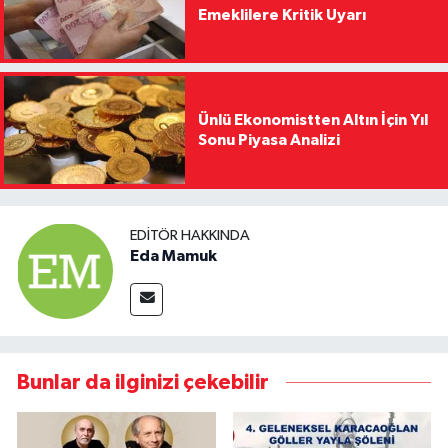
Emeklilere Kritik Uyarı
Ünlü Ekonomistten Altın İçin Yıl
Sonu Piyasa Analizi
EDITÖR HAKKINDA
Eda Mamuk
Bunlar da ilginizi çekebilir