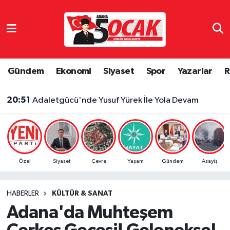
Asayiş
Adana Nöbetçi Eczaneler
Bilim & Teknoloji
Adana Hava Durumu
Gündem
Ekonomi
Siyaset
Spor
Yazarlar
R
Çevre
Adana Namaz Vakitleri
20:51
Adaletgücü'nde Yusuf Yürek İle Yola Devam
Dünya
Adana Trafik Yoğunluk Haritası
Eğitim
Süper Lig Puan Durumu ve Fikstür
Özel
Siyaset
Çevre
Yaşam
Gündem
Asayiş
Ekonomi
Tüm Manşetler
HABERLER
KÜLTÜR & SANAT
Gündem
Son Dakika Haberleri
Adana'da Muhteşem
Haber Reklam
Haber Arşivi