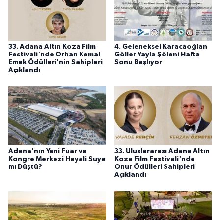
33. Adana Altın Koza Film
4. Geleneksel Karacaoğlan
Festivali'nde Orhan Kemal
Göller Yayla Şöleni Hafta
Emek Ödülleri'nin Sahipleri
Sonu Başlıyor
Açıklandı
Adana'nın Yeni Fuar ve
33. Uluslararası Adana Altın
Kongre Merkezi Hayali Suya
Koza Film Festivali'nde
mı Düştü?
Onur Ödülleri Sahipleri
Açıklandı