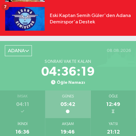
7
Eski Kaptan Semih Güler'den Adana
Demirspor'a Destek
ADANA
08.08.2026
SONRAKI VAKTE KALAN
04:36:18
Öğle Namazı
İMSAK
GÜNEŞ
ÖĞLE
04:11
05:42
12:49
İKINDI
AKŞAM
YATSI
16:36
19:46
21:12