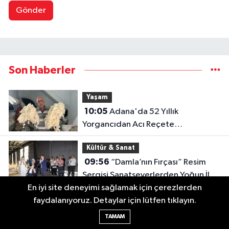
Gönder
Son Haberler
Yaşam
10:05
Adana'da 52 Yıllık
Yorgancıdan Acı Reçete
"Mesleğimiz Yok Olma Noktasına
Kültür & Sanat
Geldi"
09:56
“Damla’nın Fırçası” Resim
Sergisi Sanatseverlerden Yoğun İlgi
En iyi site deneyimi sağlamak için çerezlerden
Gördü
Asayiş
faydalanıyoruz. Detaylar için lütfen tıklayın.
09:32
Adana Jandarması Silah ve
TAMAM
Bireysel Silahlanmaya Karşı Sahada