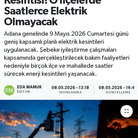
Kesintisi! O İlçelerde
Saatlerce Elektrik
Magazin
Olmayacak
Özel
Adana genelinde 9 Mayıs 2026 Cumartesi günü
geniş kapsamlı planlı elektrik kesintileri
Resmi İlanlar
uygulanacak. Şebeke iyileştirme çalışmaları
kapsamında gerçekleştirilecek bakım faaliyetleri
Sağlık
nedeniyle birçok ilçe ve mahallede saatler
sürecek enerji kesintileri yaşanacak.
Siyaset
EDA MAMUK
08.05.2026 - 13:18
08.05.2026 - 16:49
Spor
EDITÖR
YAYINLANMA
GÜNCELLEME
Yaşam
Yerel Yönetimler
Yurttan