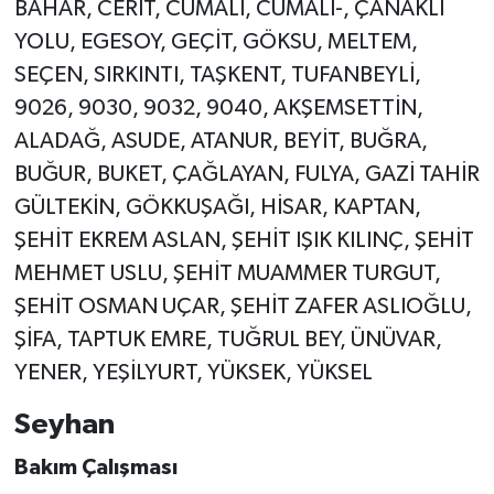
BAHAR, CERİT, CUMALİ, CUMALİ-, ÇANAKLI
YOLU, EGESOY, GEÇİT, GÖKSU, MELTEM,
SEÇEN, SIRKINTI, TAŞKENT, TUFANBEYLİ,
9026, 9030, 9032, 9040, AKŞEMSETTİN,
ALADAĞ, ASUDE, ATANUR, BEYİT, BUĞRA,
BUĞUR, BUKET, ÇAĞLAYAN, FULYA, GAZİ TAHİR
GÜLTEKİN, GÖKKUŞAĞI, HİSAR, KAPTAN,
ŞEHİT EKREM ASLAN, ŞEHİT IŞIK KILINÇ, ŞEHİT
MEHMET USLU, ŞEHİT MUAMMER TURGUT,
ŞEHİT OSMAN UÇAR, ŞEHİT ZAFER ASLIOĞLU,
ŞİFA, TAPTUK EMRE, TUĞRUL BEY, ÜNÜVAR,
YENER, YEŞİLYURT, YÜKSEK, YÜKSEL
Seyhan
Bakım Çalışması