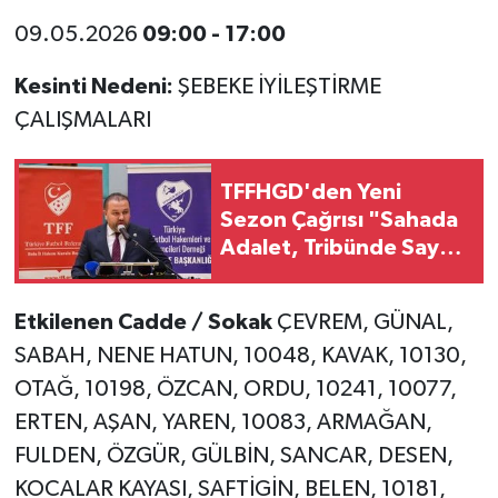
09.05.2026
09:00 - 17:00
Kesinti Nedeni:
ŞEBEKE İYİLEŞTİRME
ÇALIŞMALARI
TFFHGD'den Yeni
Sezon Çağrısı "Sahada
Adalet, Tribünde Saygı
Olsun"
Etkilenen Cadde / Sokak
ÇEVREM, GÜNAL,
SABAH, NENE HATUN, 10048, KAVAK, 10130,
OTAĞ, 10198, ÖZCAN, ORDU, 10241, 10077,
ERTEN, AŞAN, YAREN, 10083, ARMAĞAN,
FULDEN, ÖZGÜR, GÜLBİN, SANCAR, DESEN,
KOCALAR KAYASI, SAFTİGİN, BELEN, 10181,