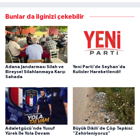
Bunlar da ilginizi çekebilir
Adana Jandarması Silah ve
Yeni Parti’de Seyhan’da
Bireysel Silahlanmaya Karşı
Kulisler Hareketlendi!
Sahada
Adaletgücü'nde Yusuf
Büyük Dikili'de Çöp Tepkisi:
Yürek İle Yola Devam
"Zehirleniyoruz"