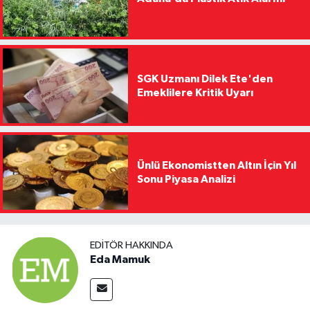
SGK Uzmanı Dilek Ete'den
Emeklilere Kritik Uyarı
Ünlü Ekonomistten Altın İçin Yıl
Sonu Piyasa Analizi
EDITÖR HAKKINDA
Eda Mamuk