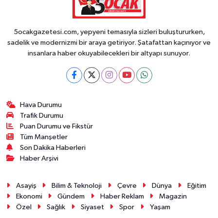
5ocakgazetesi.com, yepyeni temasıyla sizleri buluştururken,
sadelik ve modernizmi bir araya getiriyor. Şatafattan kaçınıyor ve
insanlara haber okuyabilecekleri bir altyapı sunuyor.
Hava Durumu
Trafik Durumu
Puan Durumu ve Fikstür
Tüm Manşetler
Son Dakika Haberleri
Haber Arşivi
Asayiş
Bilim & Teknoloji
Çevre
Dünya
Eğitim
Ekonomi
Gündem
Haber Reklam
Magazin
Özel
Sağlık
Siyaset
Spor
Yaşam