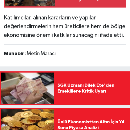
Başkanı Ali Coşkun
Gazetecilerin Sorularını
Katılımcılar, alınan kararların ve yapılan
Yanıtladı
değerlendirmelerin hem üreticilere hem de bölge
ekonomisine önemli katkılar sunacağını ifade etti.
Muhabir:
Metin Maracı
SGK Uzmanı Dilek Ete'den
Emeklilere Kritik Uyarı
Ünlü Ekonomistten Altın İçin Yıl
Sonu Piyasa Analizi