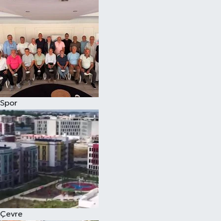
Magazin
Özel
Resmi İlanlar
Sağlık
Spor
Siyaset
Spor
Yaşam
Yerel Yönetimler
Çevre
Yurttan