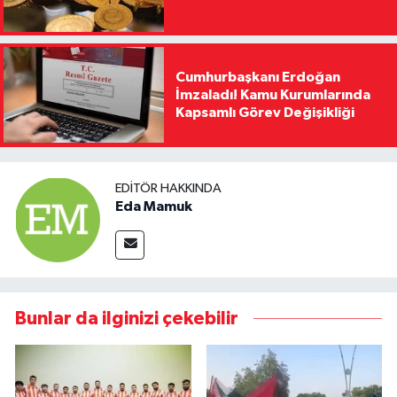
Cumhurbaşkanı Erdoğan
İmzaladı! Kamu Kurumlarında
Kapsamlı Görev Değişikliği
EDITÖR HAKKINDA
Eda Mamuk
Bunlar da ilginizi çekebilir