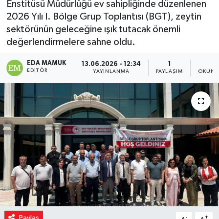
Enstitüsü Müdürlüğü ev sahipliğinde düzenlenen
2026 Yılı I. Bölge Grup Toplantısı (BGT), zeytin
sektörünün geleceğine ışık tutacak önemli
değerlendirmelere sahne oldu.
EDA MAMUK
13.06.2026 - 12:34
1
2
EDITÖR
YAYINLANMA
PAYLAŞIM
OKUNM
Paylaş
-
+