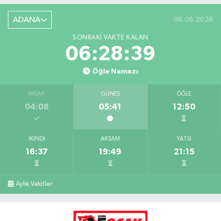
ADANA
06.08.2026
SONRAKI VAKTE KALAN
06:28:38
Öğle Namazı
İMSAK
GÜNEŞ
ÖĞLE
04:08
05:41
12:50
İKINDI
AKŞAM
YATSI
16:37
19:49
21:15
Aylık Vakitler