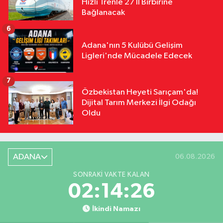
Hızlı Trenle 27 İl Birbirine
Bağlanacak
6
Adana'nın 5 Kulübü Gelişim
Ligleri'nde Mücadele Edecek
7
Özbekistan Heyeti Sarıçam'da!
Dijital Tarım Merkezi İlgi Odağı
Oldu
ADANA
06.08.2026
SONRAKI VAKTE KALAN
02:14:25
İkindi Namazı