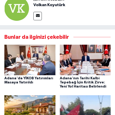
Volkan Koyutürk
Bunlar da ilginizi çekebilir
Adana'da YİKOB Yatırımları
Adana'nın Tarihi Kalbi
Masaya Yatırıldı
Tepebağ İçin Kritik Zirve:
Yeni Yol Haritası Belirlendi