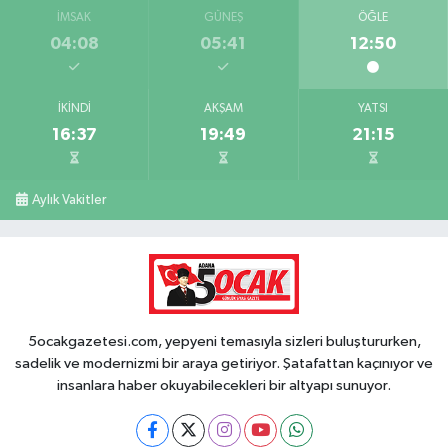
İMSAK
GÜNEŞ
ÖĞLE
04:08
05:41
12:50
İKINDI
AKŞAM
YATSI
16:37
19:49
21:15
Aylık Vakitler
5ocakgazetesi.com, yepyeni temasıyla sizleri buluştururken,
sadelik ve modernizmi bir araya getiriyor. Şatafattan kaçınıyor ve
insanlara haber okuyabilecekleri bir altyapı sunuyor.