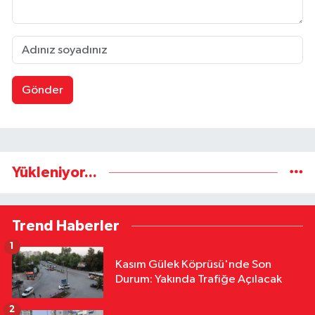
Gönder
Yükleniyor...
Trend Haberler
1
Kasım Gülek Köprüsü'nde Son
Durum: Yakında Trafiğe Açılacak
2