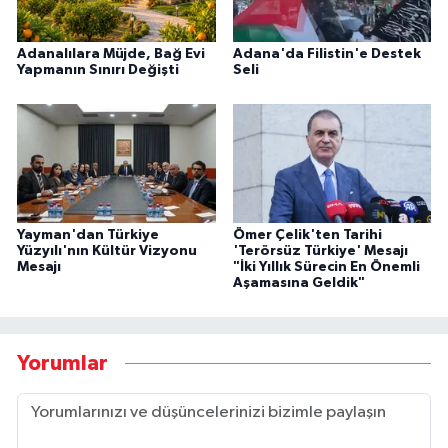
Adanalılara Müjde, Bağ Evi
Adana'da Filistin'e Destek
Yapmanın Sınırı Değişti
Seli
Yayman'dan Türkiye
Ömer Çelik'ten Tarihi
Yüzyılı'nın Kültür Vizyonu
'Terörsüz Türkiye' Mesajı
Mesajı
"İki Yıllık Sürecin En Önemli
Aşamasına Geldik"
Yorumlar