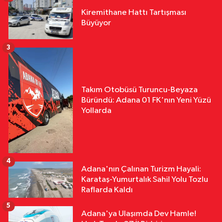
Kiremithane Hattı Tartışması
Büyüyor
3
Takım Otobüsü Turuncu-Beyaza
Büründü: Adana 01 FK'nın Yeni Yüzü
Yollarda
4
Adana'nın Çalınan Turizm Hayali:
Karataş-Yumurtalık Sahil Yolu Tozlu
Raflarda Kaldı
5
Adana'ya Ulaşımda Dev Hamle!