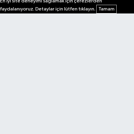
En iyi site deneyimi sağlamak için çerezlerden
faydalanıyoruz. Detaylar için lütfen tıklayın.
Tamam