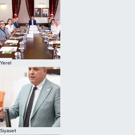
Magazin
Özel
Resmi İlanlar
Sağlık
Yerel
Siyaset
Spor
Yaşam
Yerel Yönetimler
Siyaset
Yurttan