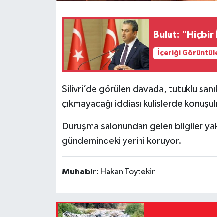
Bulut: "Hiçbir
İçeriği Görüntül
Silivri’de görülen davada, tutuklu sanık
çıkmayacağı iddiası kulislerde konuşu
Duruşma salonundan gelen bilgiler ya
gündemindeki yerini koruyor.
Muhabir:
Hakan Toytekin