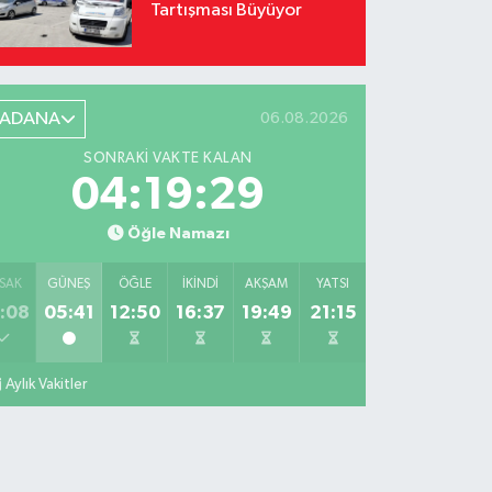
Tartışması Büyüyor
ADANA
06.08.2026
SONRAKI VAKTE KALAN
04:19:28
Öğle Namazı
SAK
GÜNEŞ
ÖĞLE
İKINDI
AKŞAM
YATSI
:08
05:41
12:50
16:37
19:49
21:15
Aylık Vakitler