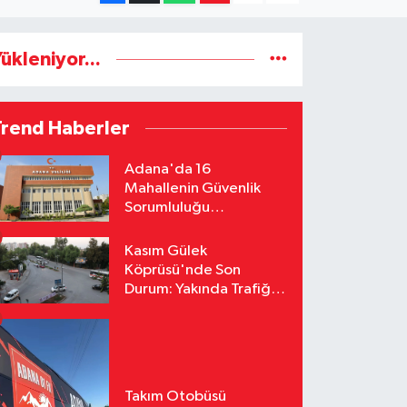
ükleniyor...
Trend Haberler
Adana'da 16
Mahallenin Güvenlik
Sorumluluğu
Jandarmaya Devredildi
Kasım Gülek
Köprüsü'nde Son
Durum: Yakında Trafiğe
Açılacak
Takım Otobüsü