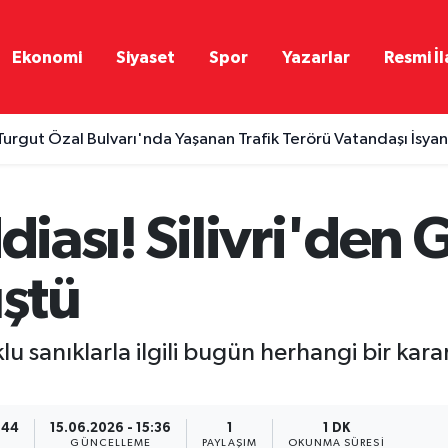
Ekonomi
Siyaset
Spor
Yazarlar
Resmi İl
Turgut Özal Bulvarı'nda Yaşanan Trafik Terörü Vatandaşı İsyan 
diası! Silivri'den 
ştü
lu sanıklarla ilgili bugün herhangi bir kara
:44
15.06.2026 - 15:36
1
1 DK
GÜNCELLEME
PAYLAŞIM
OKUNMA SÜRESI