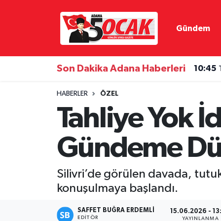
Gündem
Asayiş
Hava Durumu
Bilim & Teknoloji
Trafik Durumu
Son Dakika Adana Haberleri
10:45
Çevre
Süper Lig Puan Durumu ve Fikstür
HABERLER
ÖZEL
Tahliye Yok İd
Dünya
Tüm Manşetler
Gündeme Dü
Eğitim
Son Dakika Haberleri
Ekonomi
Haber Arşivi
Silivri’de görülen davada, tutuk
konuşulmaya başlandı.
Gündem
SAFFET BUĞRA ERDEMLI
15.06.2026 - 13
Haber Reklam
EDITÖR
YAYINLANMA