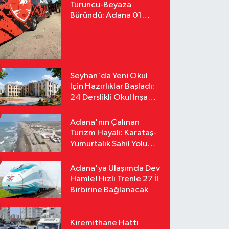
Turuncu-Beyaza
Büründü: Adana 01
FK'nın Yeni Yüzü
Yollarda
Seyhan'da Yeni Okul
İçin Hazırlıklar Başladı:
24 Derslikli Okul İnşa
Edilecek
Adana'nın Çalınan
Turizm Hayali: Karataş-
Yumurtalık Sahil Yolu
Tozlu Raflarda Kaldı
Adana'ya Ulaşımda Dev
Hamle! Hızlı Trenle 27 İl
Birbirine Bağlanacak
Kiremithane Hattı