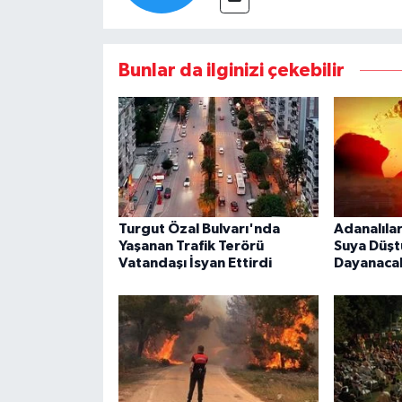
Bunlar da ilginizi çekebilir
Turgut Özal Bulvarı'nda
Adanalıla
Yaşanan Trafik Terörü
Suya Düştü
Vatandaşı İsyan Ettirdi
Dayanaca