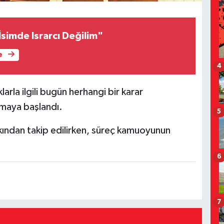
 İsimde Israrcı Değilim"
e
4
larla ilgili bugün herhangi bir karar
lmaya başlandı.
5
kından takip edilirken, süreç kamuoyunun
6
7