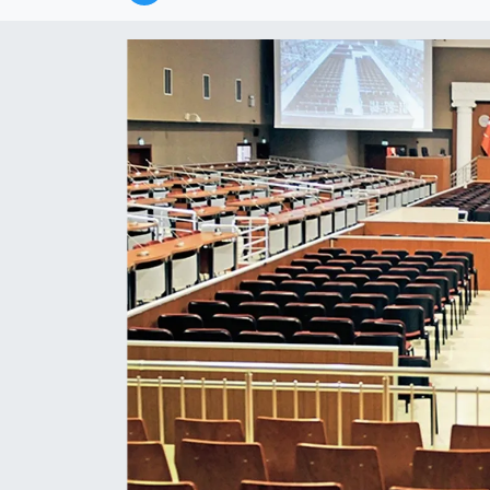
Magazin
Özel
Resmi İlanlar
Sağlık
Siyaset
Spor
Yaşam
Yerel Yönetimler
Yurttan