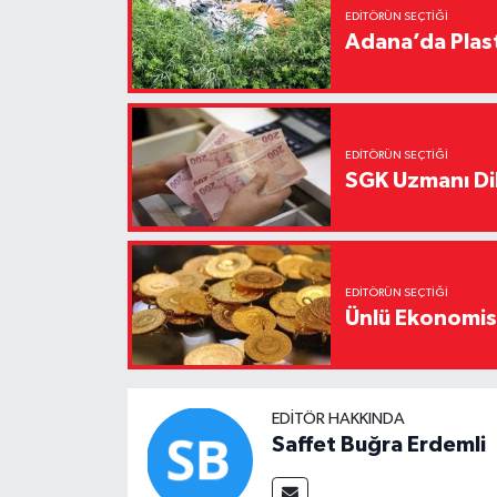
EDITÖRÜN SEÇTIĞI
Adana’da Plast
EDITÖRÜN SEÇTIĞI
SGK Uzmanı Dil
EDITÖRÜN SEÇTIĞI
Ünlü Ekonomistt
EDITÖR HAKKINDA
Saffet Buğra Erdemli