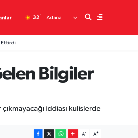
°
32
anlar
Adana
Ettirdi
Gelen Bilgiler
r çıkmayacağı iddiası kulislerde
-
+
A
A