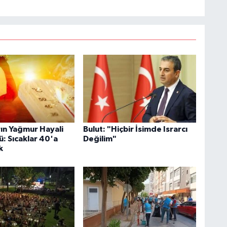
rın Yağmur Hayali
Bulut: "Hiçbir İsimde Israrcı
: Sıcaklar 40'a
Değilim"
k