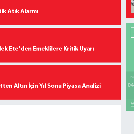
ik Atık Alarmı
ek Ete'den Emeklilere Kritik Uyarı
İM
04
en Altın İçin Yıl Sonu Piyasa Analizi