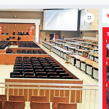
Y
1
2
3