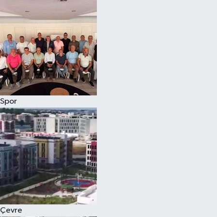
Magazin
Özel
Resmi İlanlar
Sağlık
Spor
Siyaset
Spor
Yaşam
Yerel Yönetimler
Çevre
Yurttan