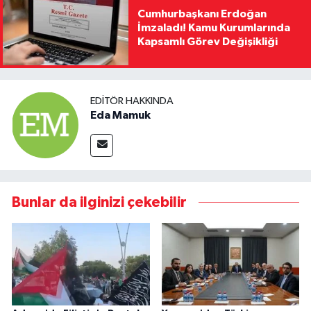
Cumhurbaşkanı Erdoğan
İmzaladı! Kamu Kurumlarında
Kapsamlı Görev Değişikliği
EDITÖR HAKKINDA
Eda Mamuk
Bunlar da ilginizi çekebilir