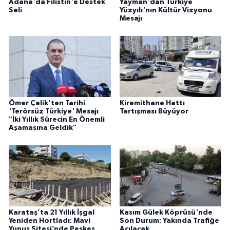
Adana'da Filistin'e Destek
Yayman'dan Türkiye
Seli
Yüzyılı'nın Kültür Vizyonu
Mesajı
Ömer Çelik'ten Tarihi
Kiremithane Hattı
'Terörsüz Türkiye' Mesajı
Tartışması Büyüyor
"İki Yıllık Sürecin En Önemli
Aşamasına Geldik"
Karataş’ta 21 Yıllık İşgal
Kasım Gülek Köprüsü'nde
Yeniden Hortladı: Mavi
Son Durum: Yakında Trafiğe
Yunus Sitesi’nde Peşkeş
Açılacak