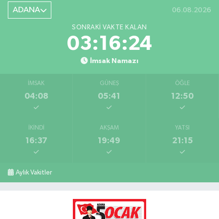
ADANA
06.08.2026
SONRAKI VAKTE KALAN
03:16:23
İmsak Namazı
İMSAK
GÜNEŞ
ÖĞLE
04:08
05:41
12:50
İKINDI
AKŞAM
YATSI
16:37
19:49
21:15
Aylık Vakitler