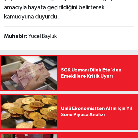
amacıyla hayata geçirildiğini belirterek
kamuoyuna duyurdu.
Muhabir:
Yücel Bayluk
SGK Uzmanı Dilek Ete'den
Emeklilere Kritik Uyarı
Ünlü Ekonomistten Altın İçin Yıl
Sonu Piyasa Analizi