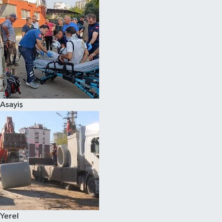
Asayiş
Yerel