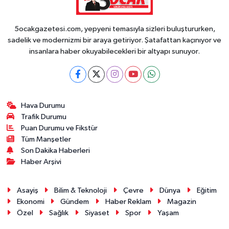
5ocakgazetesi.com, yepyeni temasıyla sizleri buluştururken,
sadelik ve modernizmi bir araya getiriyor. Şatafattan kaçınıyor ve
insanlara haber okuyabilecekleri bir altyapı sunuyor.
Hava Durumu
Trafik Durumu
Puan Durumu ve Fikstür
Tüm Manşetler
Son Dakika Haberleri
Haber Arşivi
Asayiş
Bilim & Teknoloji
Çevre
Dünya
Eğitim
Ekonomi
Gündem
Haber Reklam
Magazin
Özel
Sağlık
Siyaset
Spor
Yaşam