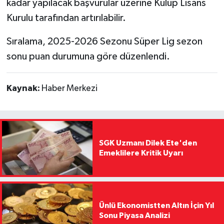
kadar yapılacak başvurular üzerine Kulüp Lisans
Kurulu tarafından artırılabilir.
Sıralama, 2025-2026 Sezonu Süper Lig sezon
sonu puan durumuna göre düzenlendi.
Kaynak:
Haber Merkezi
SGK Uzmanı Dilek Ete'den
Emeklilere Kritik Uyarı
Ünlü Ekonomistten Altın İçin Yıl
Sonu Piyasa Analizi