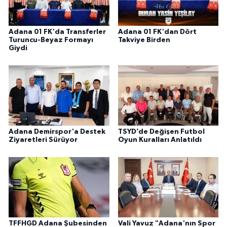
Adana 01 FK'da Transferler
Adana 01 FK'dan Dört
Turuncu-Beyaz Formayı
Takviye Birden
Giydi
Adana Demirspor'a Destek
TSYD’de Değişen Futbol
Ziyaretleri Sürüyor
Oyun Kuralları Anlatıldı
TFFHGD Adana Şubesinden
Vali Yavuz "Adana'nın Spor