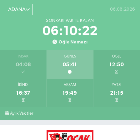
ADANA
06.08.2026
SONRAKI VAKTE KALAN
06:10:21
Öğle Namazı
İMSAK
GÜNEŞ
ÖĞLE
04:08
05:41
12:50
İKINDI
AKŞAM
YATSI
16:37
19:49
21:15
Aylık Vakitler