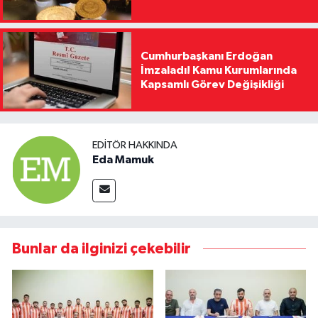
Cumhurbaşkanı Erdoğan
İmzaladı! Kamu Kurumlarında
Kapsamlı Görev Değişikliği
EDITÖR HAKKINDA
Eda Mamuk
Bunlar da ilginizi çekebilir