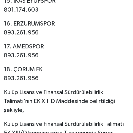
15. İKAS EYÜPSPOR
801.174.603
16. ERZURUMSPOR
893.261.956
17. AMEDSPOR
893.261.956
18. ÇORUM FK
893.261.956
Kulüp Lisans ve Finansal Sürdürülebilirlik
Talimatı'nın EK XIII D Maddesinde belirtildiği
şekliyle,
Kulüp Lisans ve Finansal Sürdürülebilirlik Talimatı
EK XIII/D bendine göre T sezonunda Süper