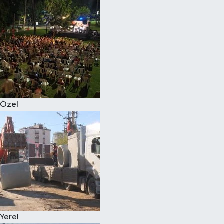
Magazin
Özel
Resmi İlanlar
Sağlık
Özel
Siyaset
Spor
Yaşam
Yerel Yönetimler
Yerel
Yurttan