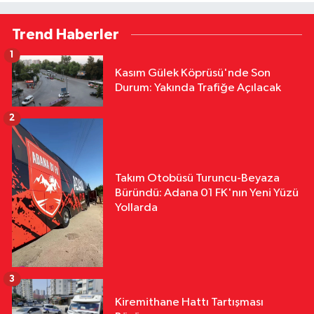
Trend Haberler
1
Kasım Gülek Köprüsü'nde Son
Durum: Yakında Trafiğe Açılacak
2
Takım Otobüsü Turuncu-Beyaza
Büründü: Adana 01 FK'nın Yeni Yüzü
Yollarda
3
Kiremithane Hattı Tartışması