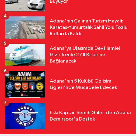
Büyüyor
4
Adana'nın Çalınan Turizm Hayali:
Karataş-Yumurtalık Sahil Yolu Tozlu
Raflarda Kaldı
5
Adana'ya Ulaşımda Dev Hamle!
Hızlı Trenle 27 İl Birbirine
Bağlanacak
6
Adana'nın 5 Kulübü Gelişim
Ligleri'nde Mücadele Edecek
7
Eski Kaptan Semih Güler'den Adana
Demirspor'a Destek