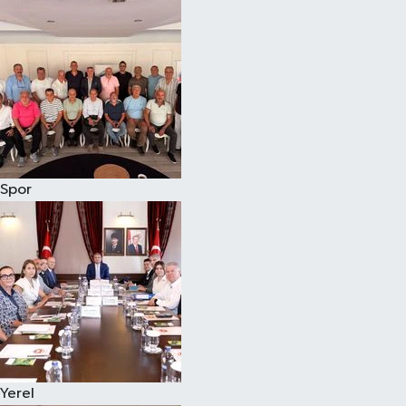
Magazin
Özel
Resmi İlanlar
Sağlık
Spor
Siyaset
Spor
Yaşam
Yerel Yönetimler
Yerel
Yurttan