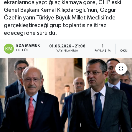
ekranlarında yaptığı açıklamaya göre, CHP eski
Genel Başkanı Kemal Kılıçdaroğlu’nun, Özgür
Özel’in yarın Türkiye Büyük Millet Meclisi’nde
gerçekleştireceği grup toplantısına itiraz
edeceği öne sürüldü.
EDA MAMUK
01.06.2026 - 21:06
1
2
EDITÖR
YAYINLANMA
PAYLAŞIM
OKUNM