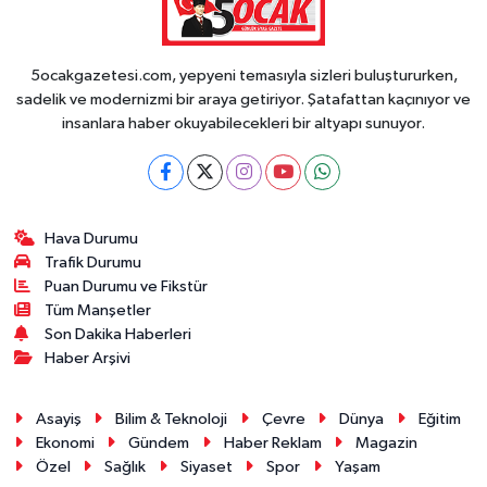
5ocakgazetesi.com, yepyeni temasıyla sizleri buluştururken,
sadelik ve modernizmi bir araya getiriyor. Şatafattan kaçınıyor ve
insanlara haber okuyabilecekleri bir altyapı sunuyor.
Hava Durumu
Trafik Durumu
Puan Durumu ve Fikstür
Tüm Manşetler
Son Dakika Haberleri
Haber Arşivi
Asayiş
Bilim & Teknoloji
Çevre
Dünya
Eğitim
Ekonomi
Gündem
Haber Reklam
Magazin
Özel
Sağlık
Siyaset
Spor
Yaşam