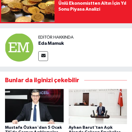
Ünlü Ekonomistten Altın İçin Yıl
Sonu Piyasa Analizi
EDITÖR HAKKINDA
Eda Mamuk
Bunlar da ilginizi çekebilir
Mustafa Özkan'dan 5 Ocak
Ayhan Barut'tan Açık