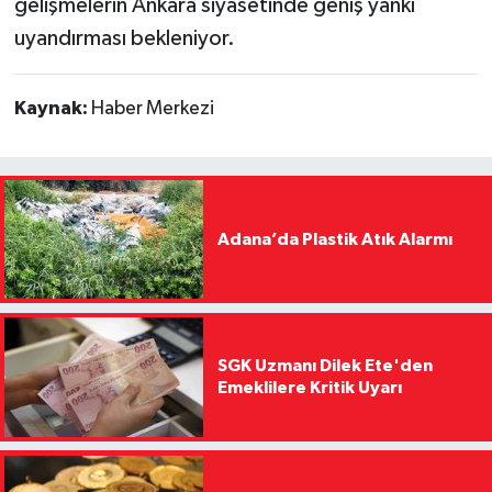
gelişmelerin Ankara siyasetinde geniş yankı
uyandırması bekleniyor.
Kaynak:
Haber Merkezi
Adana’da Plastik Atık Alarmı
SGK Uzmanı Dilek Ete'den
Emeklilere Kritik Uyarı