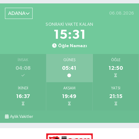
ADANA
06.08.2026
SONRAKI VAKTE KALAN
15:30
Öğle Namazı
İMSAK
GÜNEŞ
ÖĞLE
04:08
05:41
12:50
İKINDI
AKŞAM
YATSI
16:37
19:49
21:15
Aylık Vakitler