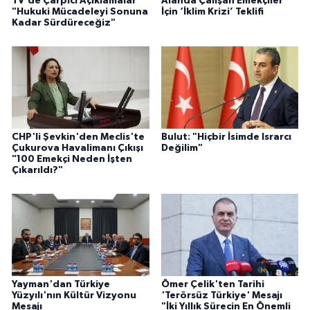
TV'de Çarpıcı Açıklamalar
Alanda Çalışan Emekçiler
"Hukuki Mücadeleyi Sonuna
İçin ‘İklim Krizi’ Teklifi
Kadar Sürdüreceğiz"
CHP'li Şevkin'den Meclis'te
Bulut: "Hiçbir İsimde Israrcı
Çukurova Havalimanı Çıkışı
Değilim"
"100 Emekçi Neden İşten
Çıkarıldı?"
Yayman'dan Türkiye
Ömer Çelik'ten Tarihi
Yüzyılı'nın Kültür Vizyonu
'Terörsüz Türkiye' Mesajı
Mesajı
"İki Yıllık Sürecin En Önemli