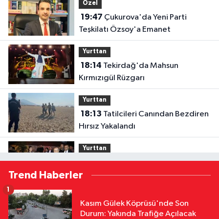
Özel
19:47
Çukurova'da Yeni Parti
Teşkilatı Özsoy'a Emanet
Yurttan
18:14
Tekirdağ'da Mahsun
Kırmızıgül Rüzgarı
Yurttan
18:13
Tatilcileri Canından Bezdiren
Hırsız Yakalandı
Yurttan
18:12
Bakan Şimşek, Gercüş'te
Trend Haberler
Toplu Açılış Törenine Katıldı
1
Yurttan
Kasım Gülek Köprüsü'nde Son
18:12
Sivas'ta Buğday Tarlasında
Durum: Yakında Trafiğe Açılacak