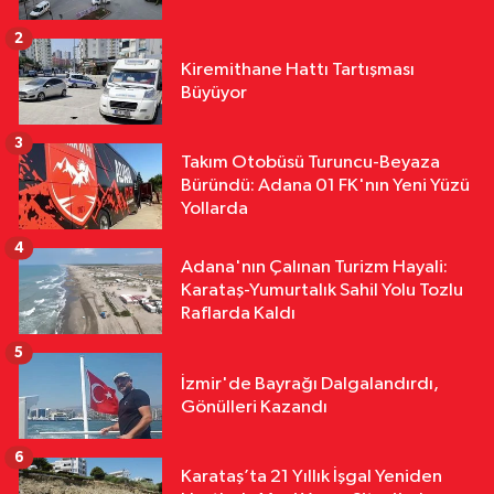
Yangın: 20 Dönüm Alan Küle Döndü
2
Yurttan
Kiremithane Hattı Tartışması
18:11
Çalıntı Araçla 10 Kilometre
Büyüyor
Kaçtı, 380 Bin TL Ceza Yedi
3
Takım Otobüsü Turuncu-Beyaza
Yurttan
Büründü: Adana 01 FK'nın Yeni Yüzü
18:10
Kar Maskeleriyle Araç Soyan
Yollarda
5 Şüpheli Yakalandı
4
Adana'nın Çalınan Turizm Hayali:
Karataş-Yumurtalık Sahil Yolu Tozlu
Raflarda Kaldı
5
İzmir'de Bayrağı Dalgalandırdı,
Gönülleri Kazandı
6
Karataş’ta 21 Yıllık İşgal Yeniden