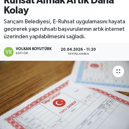
Ruhsat Almak Artık Daha
Kolay
Magazin
Sarıçam Belediyesi, E-Ruhsat uygulamasını hayata
Özel
geçirerek yapı ruhsatı başvurularının artık internet
üzerinden yapılabilmesini sağladı.
Resmi İlanlar
VOLKAN KOYUTÜRK
20.04.2026 - 11:20
EDITÖR
Sağlık
YAYINLANMA
Siyaset
Spor
Yaşam
Yerel Yönetimler
Yurttan