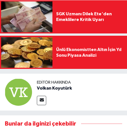
SGK Uzmanı Dilek Ete'den
Emeklilere Kritik Uyarı
Ünlü Ekonomistten Altın İçin Yıl
Sonu Piyasa Analizi
EDITÖR HAKKINDA
Volkan Koyutürk
Bunlar da ilginizi çekebilir