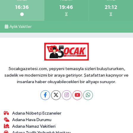
16:36
19:46
21:12
Aylık Vakitler
5ocakgazetesi.com, yepyeni temasıyla sizleri buluştururken,
sadelik ve modernizmi bir araya getiriyor. Şatafattan kaçınıyor ve
insanlara haber okuyabilecekleri bir altyapı sunuyor.
Adana Nöbetçi Eczaneler
Adana Hava Durumu
Adana Namaz Vakitleri
Adana Trafik Yoğunluk Haritası