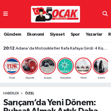
Asayiş
Adana Nöbetçi Eczaneler
Bilim & Teknoloji
Adana Hava Durumu
Gündem
Ekonomi
Siyaset
Spor
Yazarlar
R
20:12
Adana'da Motosikletler Kafa Kafaya Girdi: 4 Kişi Yaralandı
Çevre
Adana Namaz Vakitleri
20:08
Adana 01 FK’dan Mersin İdmanyurdu’na Bir Transfer Daha!
Dünya
Adana Trafik Yoğunluk Haritası
Eğitim
Süper Lig Puan Durumu ve Fikstür
Özel
Siyaset
Asayiş
Gündem
Yerel
Çevre
Ekonomi
Tüm Manşetler
HABERLER
ÖZEL
Gündem
Son Dakika Haberleri
Sarıçam’da Yeni Dönem:
Haber Reklam
Haber Arşivi