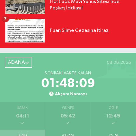
Hortladı: Mavi Yunus Sitesi’nde
Peşkeş İddiası!
7
Puan Silme Cezasına İtiraz
ADANA
08.08.2026
SONRAKI VAKTE KALAN
01:48:08
Akşam Namazı
İMSAK
GÜNEŞ
ÖĞLE
04:11
05:42
12:49
İKINDI
AKŞAM
YATSI