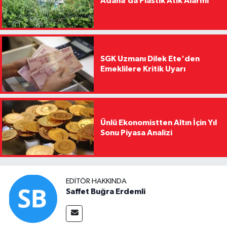
Adana’da Plastik Atık Alarmı
SGK Uzmanı Dilek Ete'den
Emeklilere Kritik Uyarı
Ünlü Ekonomistten Altın İçin Yıl
Sonu Piyasa Analizi
EDITÖR HAKKINDA
Saffet Buğra Erdemli