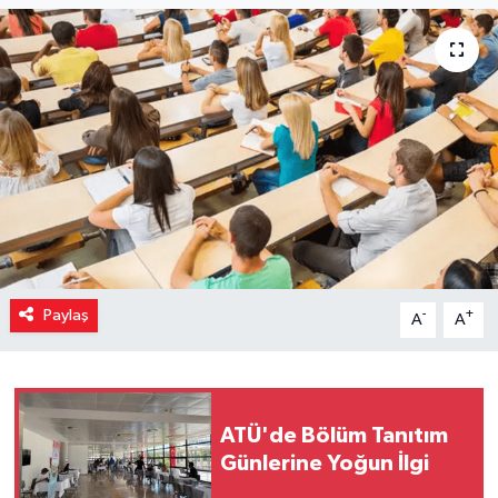
Paylaş
-
+
A
A
ATÜ'de Bölüm Tanıtım
Günlerine Yoğun İlgi