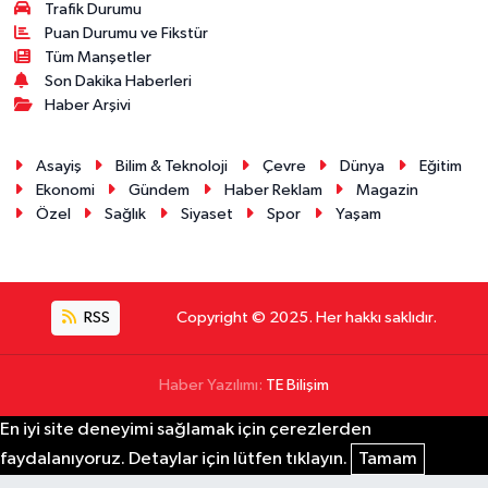
Trafik Durumu
Puan Durumu ve Fikstür
Tüm Manşetler
Son Dakika Haberleri
Haber Arşivi
Asayiş
Bilim & Teknoloji
Çevre
Dünya
Eğitim
Ekonomi
Gündem
Haber Reklam
Magazin
Özel
Sağlık
Siyaset
Spor
Yaşam
RSS
Copyright © 2025. Her hakkı saklıdır.
Haber Yazılımı:
TE Bilişim
En iyi site deneyimi sağlamak için çerezlerden
faydalanıyoruz. Detaylar için lütfen tıklayın.
Tamam