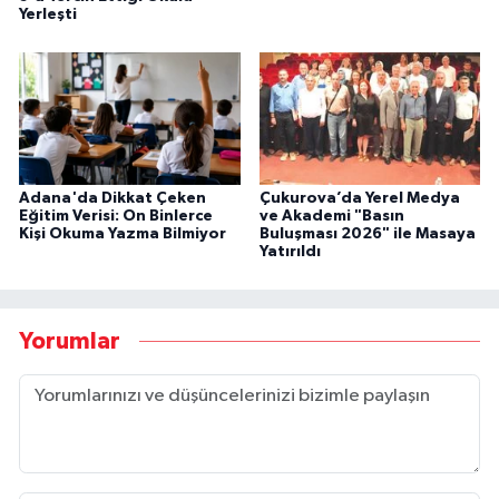
Yerleşti
Adana'da Dikkat Çeken
Çukurova’da Yerel Medya
Eğitim Verisi: On Binlerce
ve Akademi "Basın
Kişi Okuma Yazma Bilmiyor
Buluşması 2026" ile Masaya
Yatırıldı
Yorumlar