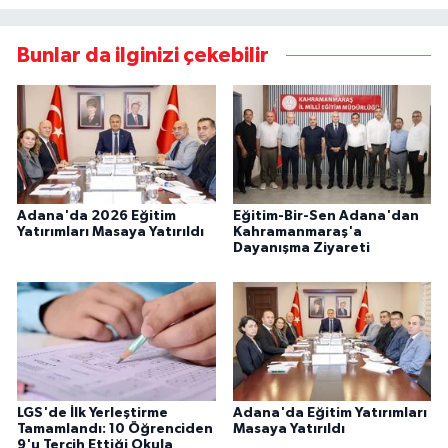
Bunlar da ilginizi çekebilir
Adana'da 2026 Eğitim
Eğitim-Bir-Sen Adana'dan
Yatırımları Masaya Yatırıldı
Kahramanmaraş'a
Dayanışma Ziyareti
LGS'de İlk Yerleştirme
Adana'da Eğitim Yatırımları
Tamamlandı: 10 Öğrenciden
Masaya Yatırıldı
9'u Tercih Ettiği Okula