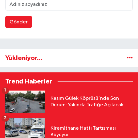
Gönder
Yükleniyor...
Trend Haberler
1
Kasım Gülek Köprüsü'nde Son
Durum: Yakında Trafiğe Açılacak
2
Kiremithane Hattı Tartışması
Büyüyor