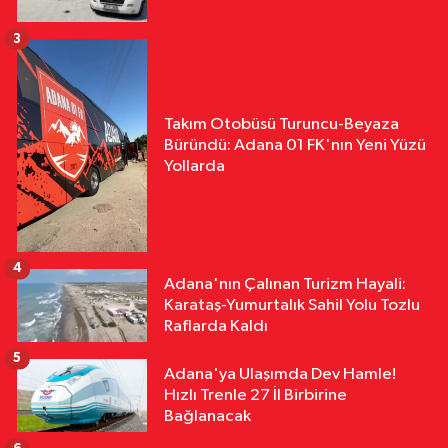
3
Takım Otobüsü Turuncu-Beyaza
Büründü: Adana 01 FK'nın Yeni Yüzü
Yollarda
4
Adana'nın Çalınan Turizm Hayali:
Karataş-Yumurtalık Sahil Yolu Tozlu
Raflarda Kaldı
5
Adana'ya Ulaşımda Dev Hamle!
Hızlı Trenle 27 İl Birbirine
Bağlanacak