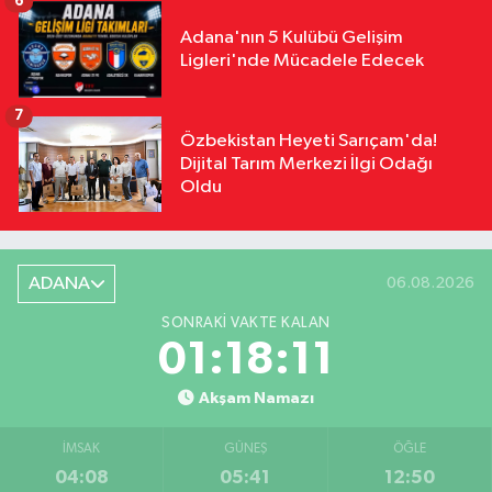
6
Adana'nın 5 Kulübü Gelişim
Ligleri'nde Mücadele Edecek
7
Özbekistan Heyeti Sarıçam'da!
Dijital Tarım Merkezi İlgi Odağı
Oldu
ADANA
06.08.2026
SONRAKI VAKTE KALAN
01:18:10
Akşam Namazı
İMSAK
GÜNEŞ
ÖĞLE
04:08
05:41
12:50