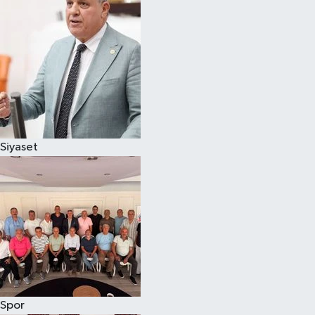
Magazin
Özel
Resmi İlanlar
Sağlık
Siyaset
Siyaset
Spor
Yaşam
Yerel Yönetimler
Spor
Yurttan