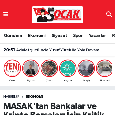
Asayiş
Adana Nöbetçi Eczaneler
Bilim & Teknoloji
Adana Hava Durumu
Gündem
Ekonomi
Siyaset
Spor
Yazarlar
R
Çevre
Adana Namaz Vakitleri
20:51
Adaletgücü'nde Yusuf Yürek İle Yola Devam
Dünya
Adana Trafik Yoğunluk Haritası
Eğitim
Süper Lig Puan Durumu ve Fikstür
Özel
Siyaset
Çevre
Yaşam
Asayiş
Ekonomi
Ekonomi
Tüm Manşetler
HABERLER
EKONOMI
Gündem
Son Dakika Haberleri
MASAK'tan Bankalar ve
Haber Reklam
Haber Arşivi