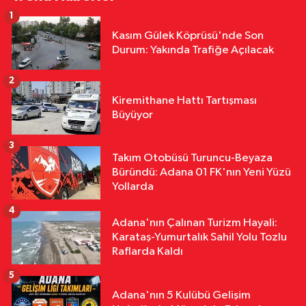
1
Özel
Kasım Gülek Köprüsü'nde Son
16:53
Hakemler Sezon Öncesi
Durum: Yakında Trafiğe Açılacak
Saymaya BaşladI
2
Özel
Kiremithane Hattı Tartışması
16:36
Halil Çağdaş Kaya'nın
Büyüyor
Ardından Dilek Çalışkan Özcan da
Mı Disipline Gidiyor?
3
Takım Otobüsü Turuncu-Beyaza
Özel
Büründü: Adana 01 FK'nın Yeni Yüzü
16:22
TFFHGD'den Yeni Sezon
Yollarda
Çağrısı "Sahada Adalet, Tribünde
4
Saygı Olsun"
Adana'nın Çalınan Turizm Hayali:
Karataş-Yumurtalık Sahil Yolu Tozlu
Raflarda Kaldı
5
Adana'nın 5 Kulübü Gelişim