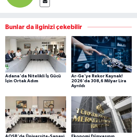
Bunlar da ilginizi çekebilir
Adana'da Nitelikli İş Gücü
Ar-Ge'ye Rekor Kaynak!
İçin Ortak Adım
2026'da 308,6 Milyar Lira
Ayrıldı
AOSB'de Üniversite-Sanayi
Ekonomi Dünyasının