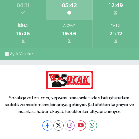
04:11
05:42
12:49
İKINDI
AKŞAM
YATSI
16:36
19:46
21:12
Aylık Vakitler
5ocakgazetesi.com, yepyeni temasıyla sizleri buluştururken,
sadelik ve modernizmi bir araya getiriyor. Şatafattan kaçınıyor ve
insanlara haber okuyabilecekleri bir altyapı sunuyor.