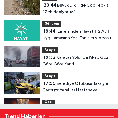
20:44
Büyük Dikili'de Çöp Tepkisi:
"Zehirleniyoruz"
Gündem
19:44
İçişleri'nden Hayat 112 Acil
Uygulamasına Yeni Tanıtım Videosu
Asayiş
19:32
Karataş Yolunda Pikap Göz
Göre Göre Yandı!
Asayiş
17:59
Belediye Otobüsü Taksiyle
Çarpıştı: Yaralılar Hastaneye
Kaldırıldı
Özel
17:52
Menderes Kutlu'dan Devlet
Trend Haberler
Bahçeli'ye Adana 01 FK forması