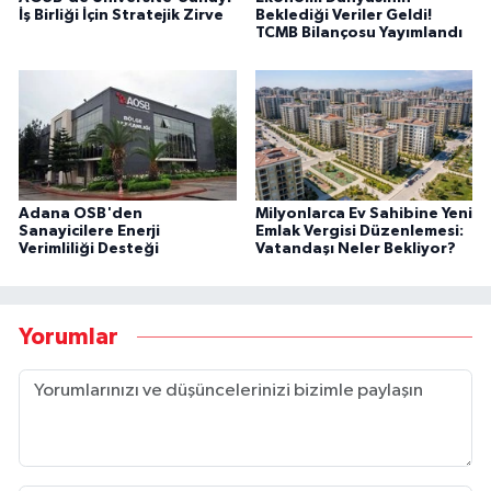
İş Birliği İçin Stratejik Zirve
Beklediği Veriler Geldi!
TCMB Bilançosu Yayımlandı
Adana OSB'den
Milyonlarca Ev Sahibine Yeni
Sanayicilere Enerji
Emlak Vergisi Düzenlemesi:
Verimliliği Desteği
Vatandaşı Neler Bekliyor?
Yorumlar