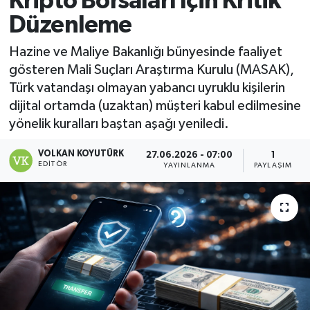
Kripto Borsaları İçin Kritik
Düzenleme
Magazin
Hazine ve Maliye Bakanlığı bünyesinde faaliyet
Özel
gösteren Mali Suçları Araştırma Kurulu (MASAK),
Türk vatandaşı olmayan yabancı uyruklu kişilerin
Resmi İlanlar
dijital ortamda (uzaktan) müşteri kabul edilmesine
yönelik kuralları baştan aşağı yeniledi.
Sağlık
VOLKAN KOYUTÜRK
27.06.2026 - 07:00
1
Siyaset
EDITÖR
YAYINLANMA
PAYLAŞIM
Spor
Yaşam
Yerel Yönetimler
Yurttan