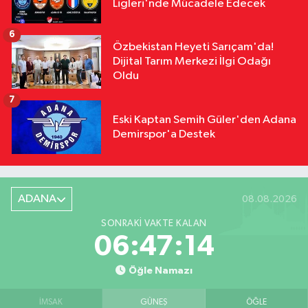
Ligleri'nde Mücadele Edecek
6
Özbekistan Heyeti Sarıçam'da!
Dijital Tarım Merkezi İlgi Odağı
Oldu
7
Eski Kaptan Semih Güler'den Adana
Demirspor'a Destek
ADANA
08.08.2026
SONRAKI VAKTE KALAN
06:47:13
Öğle Namazı
İMSAK
GÜNEŞ
ÖĞLE