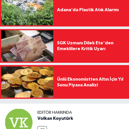
Adana’da Plastik Atık Alarmı
SGK Uzmanı Dilek Ete'den
Emeklilere Kritik Uyarı
Ünlü Ekonomistten Altın İçin Yıl
Sonu Piyasa Analizi
EDITÖR HAKKINDA
Volkan Koyutürk