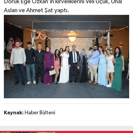
Doruk Ege Özkan'ın kirveliklerini Veli Uçuk, Ünal
Aslan ve Ahmet Şat yaptı.
Kaynak:
Haber Bülteni