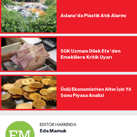
Adana’da Plastik Atık Alarmı
SGK Uzmanı Dilek Ete'den
Emeklilere Kritik Uyarı
Ünlü Ekonomistten Altın İçin Yıl
Sonu Piyasa Analizi
EDITÖR HAKKINDA
Eda Mamuk