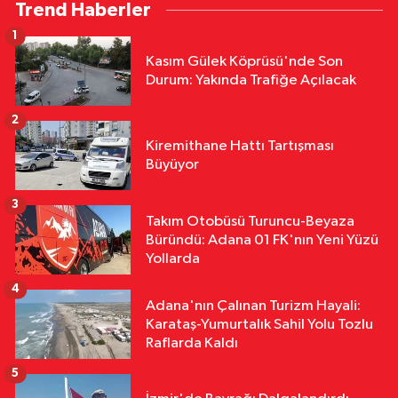
Trend Haberler
Acı Bilanço: Ölü Sayısı 2’ye Yükseldi
1
Ekonomi
Kasım Gülek Köprüsü'nde Son
10:51
Şevkin’den Çukurova Çiftçisi
Durum: Yakında Trafiğe Açılacak
İçin Acil Fiyat ve Kredi Çağrısı
2
Çevre
Kiremithane Hattı Tartışması
10:45
Adana’da Sıcak Hava Alarmı!
Büyüyor
Termometreler 41’i Görecek
3
Takım Otobüsü Turuncu-Beyaza
Kültür & Sanat
Büründü: Adana 01 FK'nın Yeni Yüzü
10:32
56 Yıllık Sinema Yolculuğu:
Yollarda
Altın Koza’nın Adana’dan Dünyaya
4
Uzanan Hikâyesi
Adana'nın Çalınan Turizm Hayali:
Karataş-Yumurtalık Sahil Yolu Tozlu
Raflarda Kaldı
5