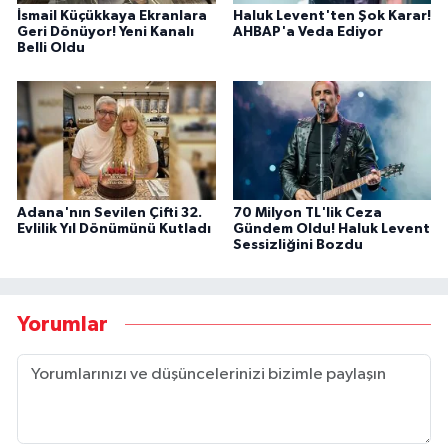
İsmail Küçükkaya Ekranlara
Haluk Levent'ten Şok Karar!
Geri Dönüyor! Yeni Kanalı
AHBAP'a Veda Ediyor
Belli Oldu
Adana'nın Sevilen Çifti 32.
70 Milyon TL'lik Ceza
Evlilik Yıl Dönümünü Kutladı
Gündem Oldu! Haluk Levent
Sessizliğini Bozdu
Yorumlar