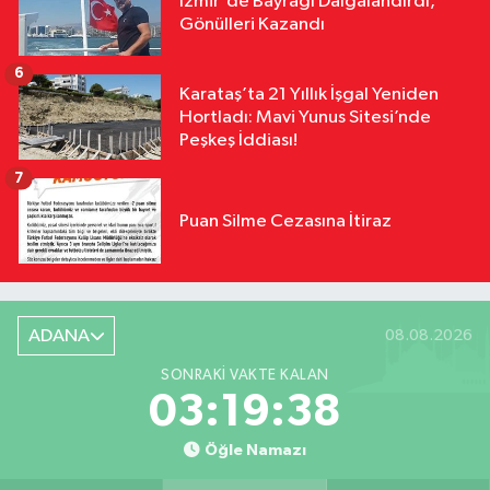
İzmir'de Bayrağı Dalgalandırdı,
Gönülleri Kazandı
6
Karataş’ta 21 Yıllık İşgal Yeniden
Hortladı: Mavi Yunus Sitesi’nde
Peşkeş İddiası!
7
Puan Silme Cezasına İtiraz
ADANA
08.08.2026
SONRAKI VAKTE KALAN
03:19:38
Öğle Namazı