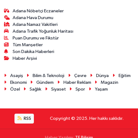
Adana Nöbetçi Eczaneler
Adana Hava Durumu
Adana Namaz Vakitleri
Adana Trafik Yoğunluk Haritası
Puan Durumu ve Fikstür
Tüm Manşetler
Son Dakika Haberleri
Haber Arşivi
Asayiş
Bilim & Teknoloji
Çevre
Dünya
Eğitim
Ekonomi
Gündem
Haber Reklam
Magazin
Özel
Sağlık
Siyaset
Spor
Yaşam
RSS
Copyright © 2025. Her hakkı saklıdır.
Haber Yazılımı:
TE Bilişim