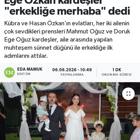
Ege Özkan kardeşler
"erkekliğe merhaba" dedi
Magazin
Kübra ve Hasan Özkan'ın evlatları, her iki ailenin
Özel
çok sevdikleri prensleri Mahmut Oğuz ve Doruk
Ege Oğuz kardeşler, aile arasında yapılan
Resmi İlanlar
muhteşem sünnet düğünü ile erkekliğe ilk
adımlarını attılar.
Sağlık
EDA MAMUK
06.06.2026 - 10:49
1 DK
Siyaset
EDITÖR
YAYINLANMA
OKUNMA SÜRESI
Spor
Yaşam
Yerel Yönetimler
Yurttan