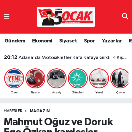
Asayiş
Adana Nöbetçi Eczaneler
Bilim & Teknoloji
Adana Hava Durumu
Gündem
Ekonomi
Siyaset
Spor
Yazarlar
R
Çevre
Adana Namaz Vakitleri
20:12
Adana'da Motosikletler Kafa Kafaya Girdi: 4 Kişi Yaralandı
Dünya
Adana Trafik Yoğunluk Haritası
Eğitim
Süper Lig Puan Durumu ve Fikstür
Özel
Siyaset
Asayiş
Gündem
Yerel
Çevre
Ekonomi
Tüm Manşetler
HABERLER
MAGAZIN
Gündem
Son Dakika Haberleri
Mahmut Oğuz ve Doruk
Haber Reklam
Haber Arşivi