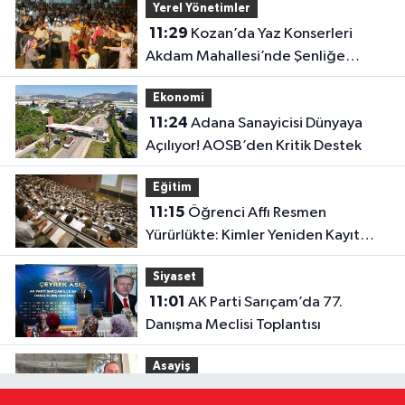
Yerel Yönetimler
11:29
Kozan’da Yaz Konserleri
Akdam Mahallesi’nde Şenliğe
Dönüştü
Ekonomi
11:24
Adana Sanayicisi Dünyaya
Açılıyor! AOSB’den Kritik Destek
Eğitim
11:15
Öğrenci Affı Resmen
Yürürlükte: Kimler Yeniden Kayıt
Yaptırabilecek?
Siyaset
11:01
AK Parti Sarıçam’da 77.
Danışma Meclisi Toplantısı
Asayiş
10:55
Adana’da Tünel Göçüğünde