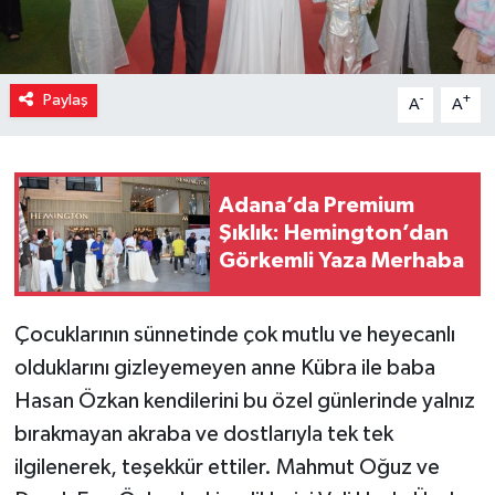
Paylaş
-
+
A
A
Adana’da Premium
Şıklık: Hemington’dan
Görkemli Yaza Merhaba
Çocuklarının sünnetinde çok mutlu ve heyecanlı
olduklarını gizleyemeyen anne Kübra ile baba
Hasan Özkan kendilerini bu özel günlerinde yalnız
bırakmayan akraba ve dostlarıyla tek tek
ilgilenerek, teşekkür ettiler. Mahmut Oğuz ve