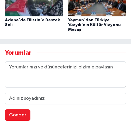
Adana'da Filistin'e Destek
Yayman'dan Türkiye
Seli
Yüzyılı'nın Kültür Vizyonu
Mesajı
Yorumlar
Gönder