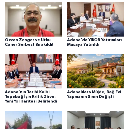
Özcan Zenger ve Utku
Adana'da YİKOB Yatırımları
Caner Serbest Bırakıldı!
Masaya Yatırıldı
Adana'nın Tarihi Kalbi
Adanalılara Müjde, Bağ Evi
Tepebağ İçin Kritik Zirve:
Yapmanın Sınırı Değişti
Yeni Yol Haritası Belirlendi