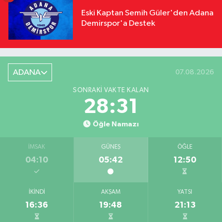
Eski Kaptan Semih Güler'den Adana
Demirspor'a Destek
ADANA
07.08.2026
SONRAKI VAKTE KALAN
28:30
Öğle Namazı
İMSAK
GÜNEŞ
ÖĞLE
04:10
05:42
12:50
İKINDI
AKŞAM
YATSI
16:36
19:48
21:13