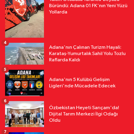
Büründü: Adana 01 FK'nın Yeni Yüzü
Yollarda
4
Adana'nın Çalınan Turizm Hayali:
Karataş-Yumurtalık Sahil Yolu Tozlu
Raflarda Kaldı
5
Adana'nın 5 Kulübü Gelişim
Ligleri'nde Mücadele Edecek
6
Özbekistan Heyeti Sarıçam'da!
Dijital Tarım Merkezi İlgi Odağı
Oldu
7