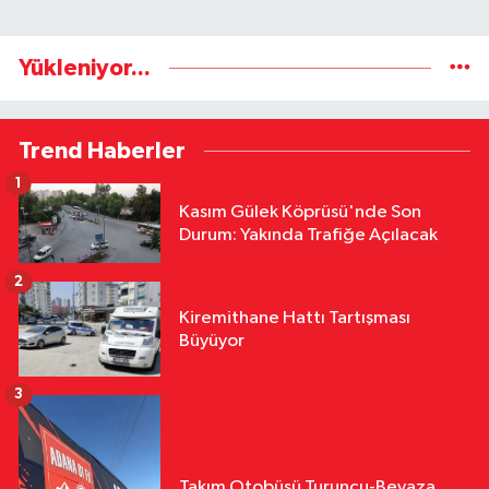
Yükleniyor...
Trend Haberler
1
Kasım Gülek Köprüsü'nde Son
Durum: Yakında Trafiğe Açılacak
2
Kiremithane Hattı Tartışması
Büyüyor
3
Takım Otobüsü Turuncu-Beyaza