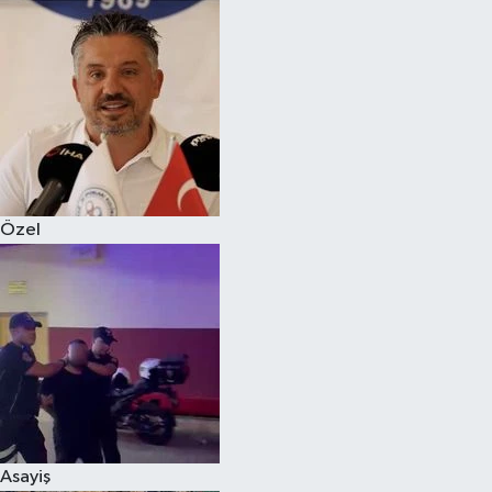
Magazin
Özel
Resmi İlanlar
Sağlık
Özel
Siyaset
Spor
Yaşam
Yerel Yönetimler
Asayiş
Yurttan