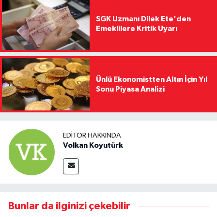
SGK Uzmanı Dilek Ete'den
Emeklilere Kritik Uyarı
Ünlü Ekonomistten Altın İçin Yıl
Sonu Piyasa Analizi
EDITÖR HAKKINDA
Volkan Koyutürk
Bunlar da ilginizi çekebilir