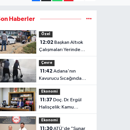
Son Haberler
Özel
12:02
Başkan Altıok
Çalışmaları Yerinde
İnceledi: Yumurtalık'ta
Çevre
Altyapı ve Ulaşım
11:42
Adana'nın
Seferberliği
Kavurucu Sıcağında
İşçilerin Zorlu Asfalt
Ekonomi
Mesaisi Sürüyor
11:37
Doç. Dr. Ergül
Halisçelik: Kamu
Maliyesi Karmaşık ve Zor
Ekonomi
İzlenebilir Bir Yapıya
11:30
ATÜ'de "Sunar
Dönüştü