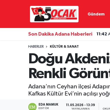
Gündem
Asayiş
Adana Nöbetçi Eczaneler
Bilim & Teknoloji
Adana Hava Durumu
Son Dakika Adana Haberleri
11:42
A
Çevre
Adana Namaz Vakitleri
HABERLER
KÜLTÜR & SANAT
Doğu Akdeniz
Dünya
Adana Trafik Yoğunluk Haritası
Renkli Görün
Eğitim
Süper Lig Puan Durumu ve Fikstür
Ekonomi
Tüm Manşetler
Adana’nın Ceyhan ilçesi Adapı
Kafkas Kültür Evi’nin açılışı yoğ
Gündem
Son Dakika Haberleri
EDA MAMUK
11.05.2026 - 13:39
Haber Reklam
Haber Arşivi
EDITÖR
YAYINLANMA
OKU