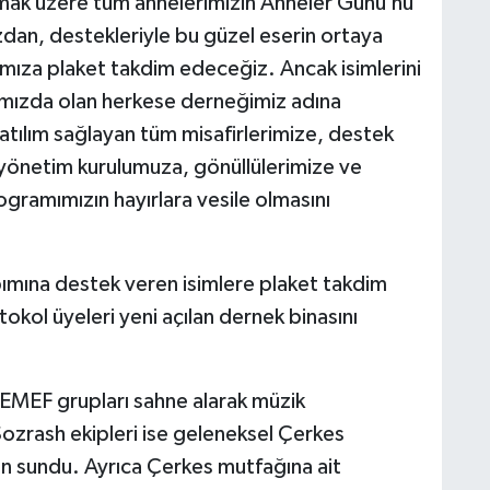
olmak üzere tüm annelerimizin Anneler Günü’nü
zdan, destekleriyle bu güzel eserin ortaya
ımıza plaket takdim edeceğiz. Ancak isimlerini
mızda olan herkese derneğimiz adına
atılım sağlayan tüm misafirlerimize, destek
 yönetim kurulumuza, gönüllülerimize ve
ogramımızın hayırlara vesile olmasını
ımına destek veren isimlere plaket takdim
okol üyeleri yeni açılan dernek binasını
EMEF grupları sahne alarak müzik
Sozrash ekipleri ise geleneksel Çerkes
len sundu. Ayrıca Çerkes mutfağına ait