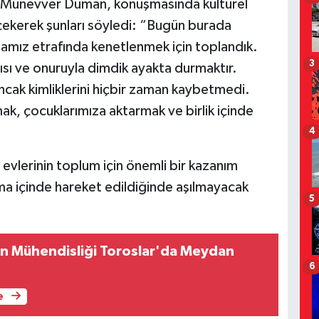
 Münevver Duman, konuşmasında kültürel
çekerek şunları söyledi: “Bugün burada
ızamız etrafında kenetlenmek için toplandık.
3
gısı ve onuruyla dimdik ayakta durmaktır.
ancak kimliklerini hiçbir zaman kaybetmedi.
ak, çocuklarımıza aktarmak ve birlik içinde
4
evlerinin toplum için önemli bir kazanım
şma içinde hareket edildiğinde aşılmayacak
5
man Mühendisliği Toroslar'da Meydan
6
e