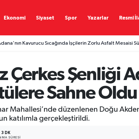
Ekonomi
Siyaset
Spor
Yazarlar
Resmi İl
dana'nın Kavurucu Sıcağında İşçilerin Zorlu Asfalt Mesaisi S
 Çerkes Şenliği A
tülere Sahne Oldu
nar Mahallesi’nde düzenlenen Doğu Akdeni
un katılımla gerçekleştirildi.
3 DK
NMA SÜRESI