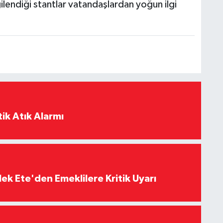
ilendiği stantlar vatandaşlardan yoğun ilgi
ik Atık Alarmı
ek Ete'den Emeklilere Kritik Uyarı