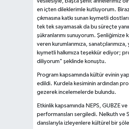
vesilesiyle, başta şehit annelerimiz 
en içten dileklerimle kutluyorum. Bira
çıkmasına katkı sunan kıymetli dostlar
tek tek sayamasak da bu süreçte yanı
şükranlarımı sunuyorum. Şenliğimize k
veren kurumlarımıza, sanatçılarımıza,
kıymetli halkımıza teşekkür ediyor; pr
diliyorum" şeklinde konuştu.
Program kapsamında kültür evinin yap
edildi. Kurdela kesiminin ardından prot
gezerek incelemelerde bulundu.
Etkinlik kapsamında NEPS, GUBZE ve 
performansları sergiledi. Nelkuth ve 
danslarıyla izleyenlere kültürel bir şö