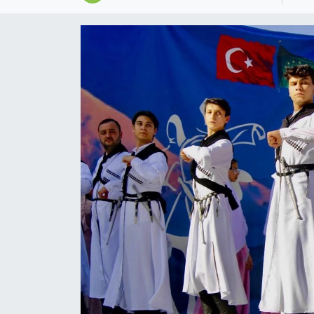
Magazin
Özel
Resmi İlanlar
Sağlık
Siyaset
Spor
Yaşam
Yerel Yönetimler
Yurttan