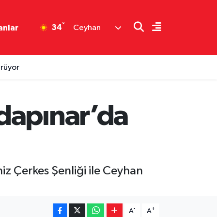
°
34
anlar
Ceyhan
ürüyor
dapınar’da
z Çerkes Şenliği ile Ceyhan
-
+
A
A