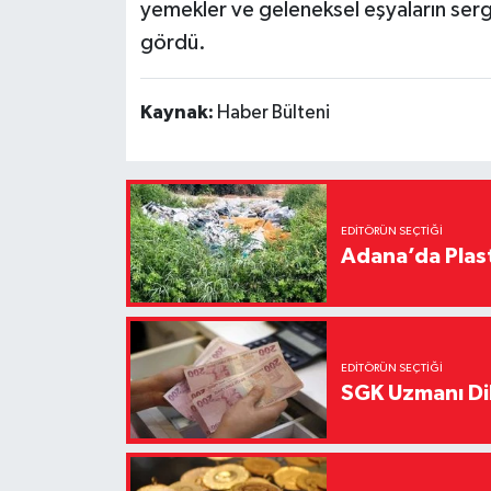
yemekler ve geleneksel eşyaların serg
gördü.
Kaynak:
Haber Bülteni
EDITÖRÜN SEÇTIĞI
Adana’da Plast
EDITÖRÜN SEÇTIĞI
SGK Uzmanı Dil