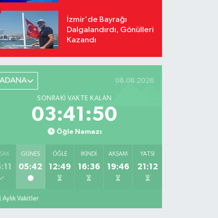
İzmir'de Bayrağı
Dalgalandırdı, Gönülleri
Kazandı
ADANA
08.08.2026
SONRAKI VAKTE KALAN
03:41:49
Öğle Namazı
SAK
GÜNEŞ
ÖĞLE
İKINDI
AKŞAM
YATSI
:11
05:42
12:49
16:36
19:46
21:12
Aylık Vakitler