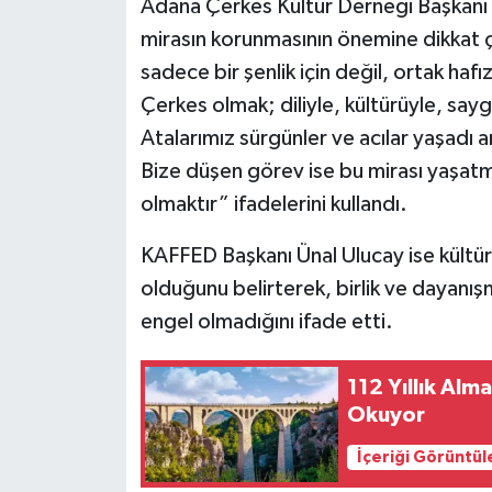
Adana Çerkes Kültür Derneği Başkanı
mirasın korunmasının önemine dikkat 
sadece bir şenlik için değil, ortak haf
Çerkes olmak; diliyle, kültürüyle, say
Atalarımız sürgünler ve acılar yaşadı 
Bize düşen görev ise bu mirası yaşatm
olmaktır” ifadelerini kullandı.
KAFFED Başkanı Ünal Ulucay ise kültür 
olduğunu belirterek, birlik ve dayanı
engel olmadığını ifade etti.
112 Yıllık Al
Okuyor
İçeriği Görüntül