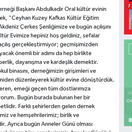
7
neği Başkanı Abdulkadir Oral kültür evinin
ek, “Ceyhan Kuzey Kafkas Kültür Eğitim
kdeniz Çerkes Şenliğimize ve bugün açılışını
tür Evimize hepiniz hoş geldiniz, sefalar
 açılış gerçekleştirmiyor; geçmişimizden
yacak önemli bir adımı da hep birlikte
raberlik, dayanışma ve kardeşlik demektir.
l binasını, derneğimizin girişimleri ve
yeniden düzenleyerek kültür evine dönüştürdük.
eren, emeği geçen tüm dostlarımıza
İM
yorum. Bugün burada bulunan her bir
04
metlidir. Farklı şehirlerden gelen dernek
miz ve hemşehrilerimiz; birlik ve
dir. Ayrıca bugün Anneler Günü olması