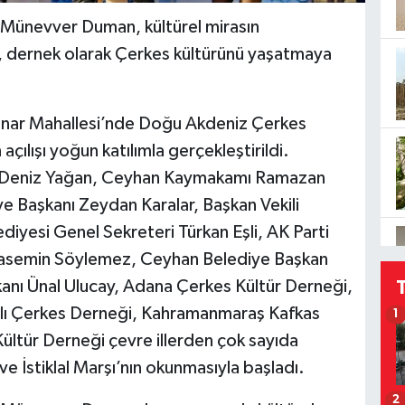
 Münevver Duman, kültürel mirasın
, dernek olarak Çerkes kültürünü yaşatmaya
pınar Mahallesi’nde Doğu Akdeniz Çerkes
açılışı yoğun katılımla gerçekleştirildi.
ı Deniz Yağan, Ceyhan Kaymakamı Ramazan
 Başkanı Zeydan Karalar, Başkan Vekili
yesi Genel Sekreteri Türkan Eşli, AK Parti
 Yasemin Söylemez, Ceyhan Belediye Başkan
nı Ünal Ulucay, Adana Çerkes Kültür Derneği,
nlı Çerkes Derneği, Kahramanmaraş Kafkas
1
ültür Derneği çevre illerden çok sayıda
ve İstiklal Marşı’nın okunmasıyla başladı.
2