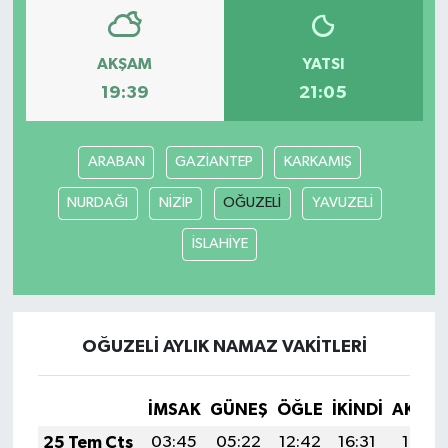
AKŞAM
YATSI
19:39
21:05
ARABAN
GAZİANTEP
KARKAMIŞ
NURDAĞI
NİZİP
OĞUZELİ
YAVUZELİ
İSLAHİYE
OĞUZELİ AYLIK NAMAZ VAKITLERI
İMSAK
GÜNEŞ
ÖĞLE
İKINDI
AKŞA
25 Tem Cts
03:45
05:22
12:42
16:31
19:51