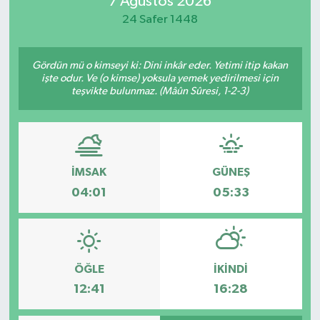
7 Ağustos 2026
24 Safer 1448
Magazin
Özel
Gördün mü o kimseyi ki: Dini inkâr eder. Yetimi itip kakan
işte odur. Ve (o kimse) yoksula yemek yedirilmesi için
teşvikte bulunmaz. (Mâûn Sûresi, 1-2-3)
Resmi İlanlar
Sağlık
Siyaset
İMSAK
GÜNEŞ
04:01
05:33
Spor
Yaşam
ÖĞLE
İKINDI
Yerel Yönetimler
12:41
16:28
Yurttan