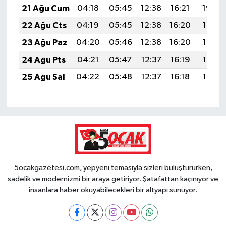
21 Ağu Cum
04:18
05:45
12:38
16:21
19:22
22 Ağu Cts
04:19
05:45
12:38
16:20
19:21
23 Ağu Paz
04:20
05:46
12:38
16:20
19:19
24 Ağu Pts
04:21
05:47
12:37
16:19
19:18
25 Ağu Sal
04:22
05:48
12:37
16:18
19:17
5ocakgazetesi.com, yepyeni temasıyla sizleri buluştururken,
sadelik ve modernizmi bir araya getiriyor. Şatafattan kaçınıyor ve
insanlara haber okuyabilecekleri bir altyapı sunuyor.