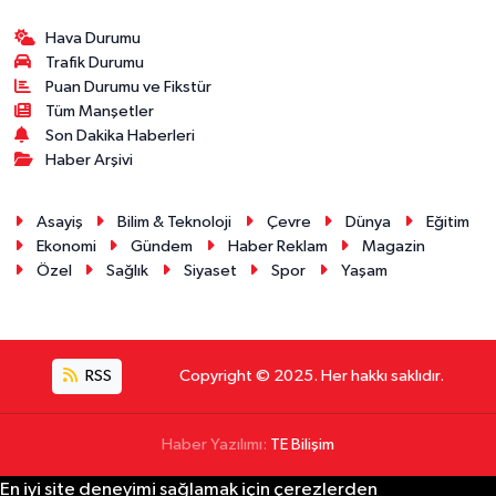
Hava Durumu
Trafik Durumu
Puan Durumu ve Fikstür
Tüm Manşetler
Son Dakika Haberleri
Haber Arşivi
Asayiş
Bilim & Teknoloji
Çevre
Dünya
Eğitim
Ekonomi
Gündem
Haber Reklam
Magazin
Özel
Sağlık
Siyaset
Spor
Yaşam
RSS
Copyright © 2025. Her hakkı saklıdır.
Haber Yazılımı:
TE Bilişim
En iyi site deneyimi sağlamak için çerezlerden