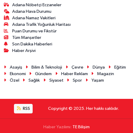
Adana Nöbetçi Eczaneler
Adana Hava Durumu
Adana Namaz Vakitleri
Adana Trafik Yoğunluk Haritası
Puan Durumu ve Fikstür
Tüm Manşetler
Son Dakika Haberleri
Haber Arşivi
Asayiş
Bilim & Teknoloji
Çevre
Dünya
Eğitim
Ekonomi
Gündem
Haber Reklam
Magazin
Özel
Sağlık
Siyaset
Spor
Yaşam
RSS
Copyright © 2025. Her hakkı saklıdır.
Haber Yazılımı:
TE Bilişim