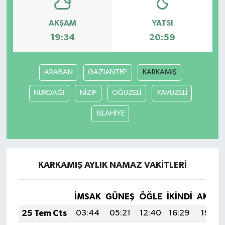
AKŞAM
YATSI
19:34
20:59
ARABAN
GAZİANTEP
KARKAMIŞ
NURDAĞI
NİZİP
OĞUZELİ
YAVUZELİ
İSLAHİYE
KARKAMIŞ AYLIK NAMAZ VAKITLERI
İMSAK
GÜNEŞ
ÖĞLE
İKINDI
AKŞA
25 Tem Cts
03:44
05:21
12:40
16:29
19:48