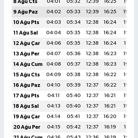
8 Ağu Cts
04:01
05:32
12:39
16:25
19:35
9 Ağu Paz
04:02
05:33
12:39
16:25
19:34
10 Ağu Pts
04:03
05:34
12:38
16:24
19:33
11 Ağu Sal
04:04
05:35
12:38
16:24
19:32
12 Ağu Çar
04:06
05:35
12:38
16:24
19:31
13 Ağu Per
04:07
05:36
12:38
16:23
19:30
14 Ağu Cum
04:08
05:37
12:38
16:23
19:29
15 Ağu Cts
04:09
05:38
12:38
16:22
19:27
16 Ağu Paz
04:10
05:39
12:37
16:22
19:26
17 Ağu Pts
04:11
05:40
12:37
16:21
19:25
18 Ağu Sal
04:13
05:40
12:37
16:21
19:24
19 Ağu Çar
04:14
05:41
12:37
16:20
19:22
20 Ağu Per
04:15
05:42
12:37
16:19
19:21
21 Ağu Cum
04:16
05:43
12:36
16:19
19:20