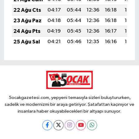
22 Ağu Cts
04:17
05:44
12:36
16:18
19:19
23 Ağu Paz
04:18
05:44
12:36
16:18
19:17
24 Ağu Pts
04:19
05:45
12:36
16:17
19:16
25 Ağu Sal
04:21
05:46
12:35
16:16
19:14
5ocakgazetesi.com, yepyeni temasıyla sizleri buluştururken,
sadelik ve modernizmi bir araya getiriyor. Şatafattan kaçınıyor ve
insanlara haber okuyabilecekleri bir altyapı sunuyor.