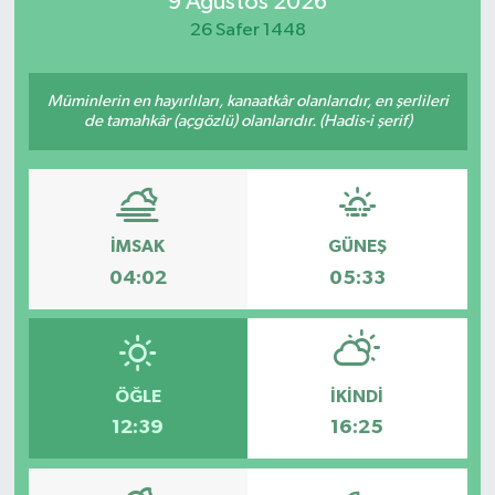
9 Ağustos 2026
26 Safer 1448
Magazin
Özel
Müminlerin en hayırlıları, kanaatkâr olanlarıdır, en şerlileri
de tamahkâr (açgözlü) olanlarıdır. (Hadis-i şerif)
Resmi İlanlar
Sağlık
İMSAK
GÜNEŞ
Siyaset
04:02
05:33
Spor
Yaşam
ÖĞLE
İKINDI
12:39
16:25
Yerel Yönetimler
Yurttan