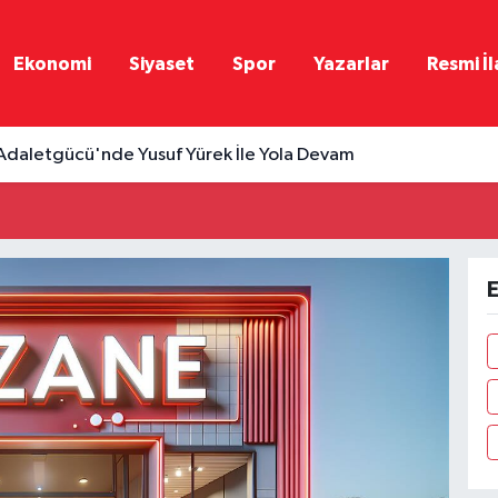
Ekonomi
Siyaset
Spor
Yazarlar
Resmi İl
Adaletgücü'nde Yusuf Yürek İle Yola Devam
E