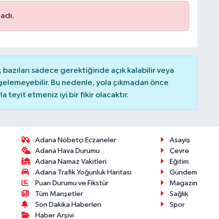
adı.
bazıları sadece gerektiğinde açık kalabilir veya
elemeyebilir. Bu nedenle, yola çıkmadan önce
teyit etmeniz iyi bir fikir olacaktır.
Adana Nöbetçi Eczaneler
Asayiş
Adana Hava Durumu
Çevre
Adana Namaz Vakitleri
Eğitim
Adana Trafik Yoğunluk Haritası
Gündem
Puan Durumu ve Fikstür
Magazin
Tüm Manşetler
Sağlık
Son Dakika Haberleri
Spor
Haber Arşivi