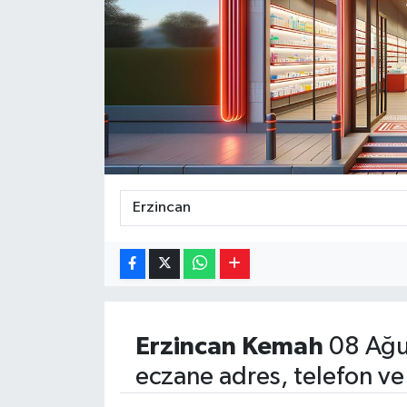
Magazin
Özel
Resmi İlanlar
Sağlık
Siyaset
Spor
Yaşam
Erzincan
Kemah
08 Ağu
Yerel Yönetimler
eczane adres, telefon ve
Yurttan