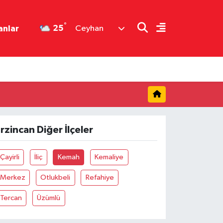
°
25
anlar
Ceyhan
rzincan Diğer İlçeler
Çayirli
İliç
Kemah
Kemaliye
Merkez
Otlukbeli
Refahiye
Tercan
Üzümlü