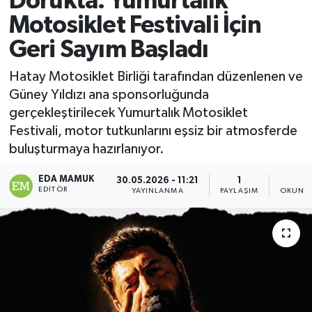
Dorukta: Yumurtalık
Motosiklet Festivali İçin
Magazin
Geri Sayım Başladı
Özel
Hatay Motosiklet Birliği tarafından düzenlenen ve
Güney Yıldızı ana sponsorluğunda
Resmi İlanlar
gerçekleştirilecek Yumurtalık Motosiklet
Festivali, motor tutkunlarını eşsiz bir atmosferde
Sağlık
buluşturmaya hazırlanıyor.
Siyaset
EDA MAMUK
30.05.2026 - 11:21
1
1
EDITÖR
YAYINLANMA
PAYLAŞIM
OKUNMA
Spor
Yaşam
Yerel Yönetimler
Yurttan