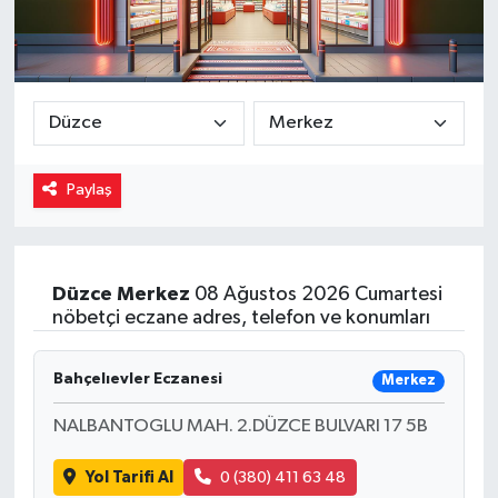
Magazin
Özel
Resmi İlanlar
Paylaş
Sağlık
Siyaset
Düzce
Merkez
08 Ağustos 2026 Cumartesi
nöbetçi eczane adres, telefon ve konumları
Spor
Yaşam
Bahçelıevler Eczanesi
Merkez
NALBANTOGLU MAH. 2.DÜZCE BULVARI 17 5B
Yerel Yönetimler
Yol Tarifi Al
0 (380) 411 63 48
Yurttan