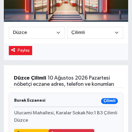
Magazin
Özel
Resmi İlanlar
Paylaş
Sağlık
Siyaset
Düzce
Çilimli
10 Ağustos 2026 Pazartesi
nöbetçi eczane adres, telefon ve konumları
Spor
Yaşam
Burak Eczanesi
Çilimli
Ulucami Mahallesi, Karalar Sokak No:1 B3 Çilimli
Yerel Yönetimler
Düzce
Yurttan