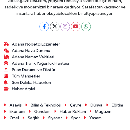
5ocakgazetesi.com, yepyeni temasıyla sizleri buluştururken,
sadelik ve modernizmi bir araya getiriyor. Şatafattan kaçınıyor ve
insanlara haber okuyabilecekleri bir altyapı sunuyor.
Adana Nöbetçi Eczaneler
Adana Hava Durumu
Adana Namaz Vakitleri
Adana Trafik Yoğunluk Haritası
Puan Durumu ve Fikstür
Tüm Manşetler
Son Dakika Haberleri
Haber Arşivi
Asayiş
Bilim & Teknoloji
Çevre
Dünya
Eğitim
Ekonomi
Gündem
Haber Reklam
Magazin
Özel
Sağlık
Siyaset
Spor
Yaşam