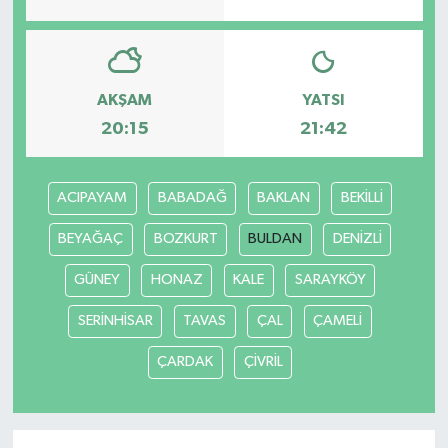
AKŞAM
YATSI
20:15
21:42
ACIPAYAM
BABADAĞ
BAKLAN
BEKİLLİ
BEYAĞAÇ
BOZKURT
BULDAN
DENİZLİ
GÜNEY
HONAZ
KALE
SARAYKÖY
SERİNHİSAR
TAVAS
ÇAL
ÇAMELİ
ÇARDAK
ÇİVRİL