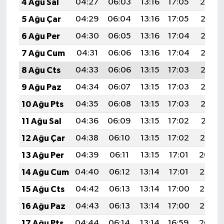
4 Ağu Sal
04:27
06:03
13:16
17:05
20:19
5 Ağu Çar
04:29
06:04
13:16
17:05
20:18
6 Ağu Per
04:30
06:05
13:16
17:04
20:17
7 Ağu Cum
04:31
06:06
13:16
17:04
20:16
8 Ağu Cts
04:33
06:06
13:15
17:03
20:15
9 Ağu Paz
04:34
06:07
13:15
17:03
20:13
10 Ağu Pts
04:35
06:08
13:15
17:03
20:12
11 Ağu Sal
04:36
06:09
13:15
17:02
20:11
12 Ağu Çar
04:38
06:10
13:15
17:02
20:10
13 Ağu Per
04:39
06:11
13:15
17:01
20:09
14 Ağu Cum
04:40
06:12
13:14
17:01
20:07
15 Ağu Cts
04:42
06:13
13:14
17:00
20:06
16 Ağu Paz
04:43
06:13
13:14
17:00
20:05
17 Ağu Pts
04:44
06:14
13:14
16:59
20:04