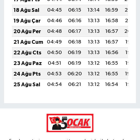
18 Ağu Sal
04:45
06:15
13:14
16:59
20:02
19 Ağu Çar
04:46
06:16
13:13
16:58
20:01
20 Ağu Per
04:48
06:17
13:13
16:57
20:00
21 Ağu Cum
04:49
06:18
13:13
16:57
19:58
22 Ağu Cts
04:50
06:19
13:13
16:56
19:57
23 Ağu Paz
04:51
06:19
13:12
16:55
19:56
24 Ağu Pts
04:53
06:20
13:12
16:55
19:54
25 Ağu Sal
04:54
06:21
13:12
16:54
19:53