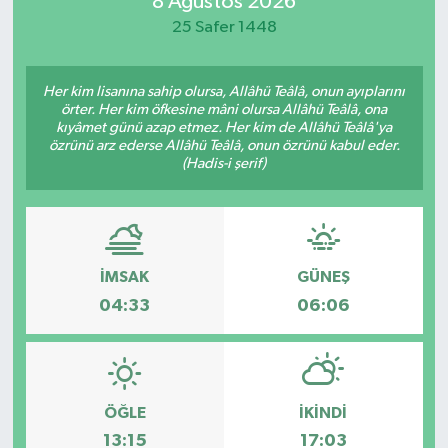
8 Ağustos 2026
25 Safer 1448
Magazin
Özel
Her kim lisanına sahip olursa, Allâhü Teâlâ, onun ayıplarını
örter. Her kim öfkesine mâni olursa Allâhü Teâlâ, ona
kıyâmet günü azap etmez. Her kim de Allâhü Teâlâ'ya
Resmi İlanlar
özrünü arz ederse Allâhü Teâlâ, onun özrünü kabul eder.
(Hadis-i şerif)
Sağlık
Siyaset
İMSAK
GÜNEŞ
Spor
04:33
06:06
Yaşam
Yerel Yönetimler
ÖĞLE
İKINDI
13:15
17:03
Yurttan