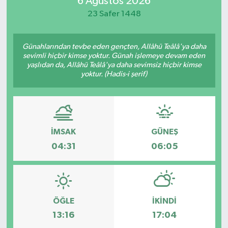
6 Ağustos 2026
23 Safer 1448
Magazin
Özel
Günahlarından tevbe eden gençten, Allâhü Teâlâ'ya daha
sevimli hiçbir kimse yoktur. Günah işlemeye devam eden
yaşlıdan da, Allâhü Teâlâ'ya daha sevimsiz hiçbir kimse
Resmi İlanlar
yoktur. (Hadis-i şerif)
Sağlık
Siyaset
İMSAK
GÜNEŞ
04:31
06:05
Spor
Yaşam
Yerel Yönetimler
ÖĞLE
İKINDI
13:16
17:04
Yurttan