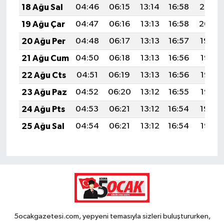
18 Ağu Sal
04:46
06:15
13:14
16:58
20:02
19 Ağu Çar
04:47
06:16
13:13
16:58
20:00
20 Ağu Per
04:48
06:17
13:13
16:57
19:59
21 Ağu Cum
04:50
06:18
13:13
16:56
19:58
22 Ağu Cts
04:51
06:19
13:13
16:56
19:56
23 Ağu Paz
04:52
06:20
13:12
16:55
19:55
24 Ağu Pts
04:53
06:21
13:12
16:54
19:54
25 Ağu Sal
04:54
06:21
13:12
16:54
19:52
5ocakgazetesi.com, yepyeni temasıyla sizleri buluştururken,