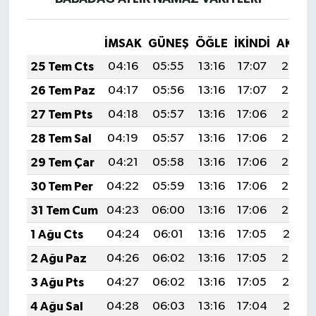
İMSAK
GÜNEŞ
ÖĞLE
İKINDI
AKŞA
25 Tem Cts
04:16
05:55
13:16
17:07
20:27
26 Tem Paz
04:17
05:56
13:16
17:07
20:27
27 Tem Pts
04:18
05:57
13:16
17:06
20:26
28 Tem Sal
04:19
05:57
13:16
17:06
20:25
29 Tem Çar
04:21
05:58
13:16
17:06
20:24
30 Tem Per
04:22
05:59
13:16
17:06
20:23
31 Tem Cum
04:23
06:00
13:16
17:06
20:22
1 Ağu Cts
04:24
06:01
13:16
17:05
20:21
2 Ağu Paz
04:26
06:02
13:16
17:05
20:20
3 Ağu Pts
04:27
06:02
13:16
17:05
20:19
4 Ağu Sal
04:28
06:03
13:16
17:04
20:18