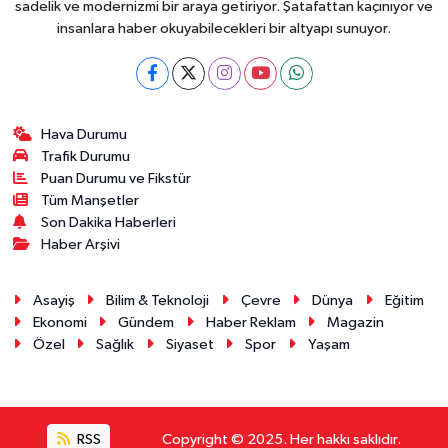
sadelik ve modernizmi bir araya getiriyor. Şatafattan kaçınıyor ve
insanlara haber okuyabilecekleri bir altyapı sunuyor.
Hava Durumu
Trafik Durumu
Puan Durumu ve Fikstür
Tüm Manşetler
Son Dakika Haberleri
Haber Arşivi
Asayiş
Bilim & Teknoloji
Çevre
Dünya
Eğitim
Ekonomi
Gündem
Haber Reklam
Magazin
Özel
Sağlık
Siyaset
Spor
Yaşam
RSS
Copyright © 2025. Her hakkı saklıdır.