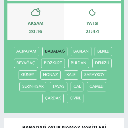
AKŞAM
YATSI
20:16
21:44
ACIPAYAM
BABADAĞ
BAKLAN
BEKİLLİ
BEYAĞAÇ
BOZKURT
BULDAN
DENİZLİ
GÜNEY
HONAZ
KALE
SARAYKÖY
SERİNHİSAR
TAVAS
ÇAL
ÇAMELİ
ÇARDAK
ÇİVRİL
BABADAĞ AYLIK NAMAZ VAKITLERI