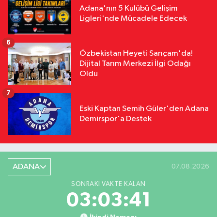
Adana'nın 5 Kulübü Gelişim
Ligleri'nde Mücadele Edecek
6
Özbekistan Heyeti Sarıçam'da!
Dijital Tarım Merkezi İlgi Odağı
Oldu
7
Eski Kaptan Semih Güler'den Adana
Demirspor'a Destek
ADANA
07.08.2026
SONRAKI VAKTE KALAN
03:03:40