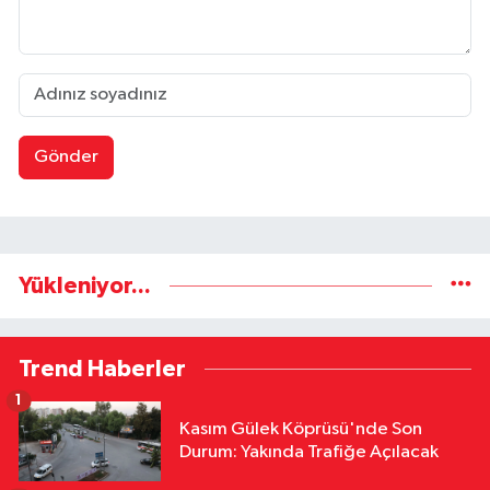
Gönder
Yükleniyor...
Trend Haberler
1
Kasım Gülek Köprüsü'nde Son
Durum: Yakında Trafiğe Açılacak