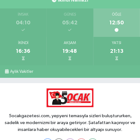
İkindi Namazı
İMSAK
GÜNEŞ
ÖĞLE
04:10
05:42
12:50
İKINDI
AKŞAM
YATSI
16:36
19:48
21:13
Aylık Vakitler
5ocakgazetesi.com, yepyeni temasıyla sizleri buluştururken,
sadelik ve modernizmi bir araya getiriyor. Şatafattan kaçınıyor ve
insanlara haber okuyabilecekleri bir altyapı sunuyor.