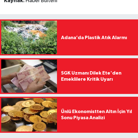
Kaynak:
Haber Bülteni
Adana’da Plastik Atık Alarmı
SGK Uzmanı Dilek Ete'den
Emeklilere Kritik Uyarı
Ünlü Ekonomistten Altın İçin Yıl
Sonu Piyasa Analizi