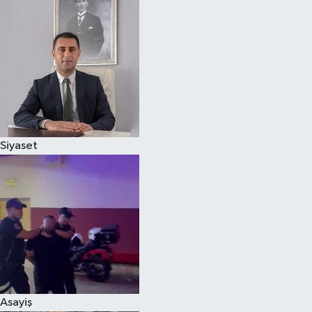
Magazin
Özel
Resmi İlanlar
Sağlık
Siyaset
Siyaset
Spor
Yaşam
Yerel Yönetimler
Asayiş
Yurttan