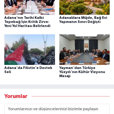
Adana'nın Tarihi Kalbi
Adanalılara Müjde, Bağ Evi
Tepebağ İçin Kritik Zirve:
Yapmanın Sınırı Değişti
Yeni Yol Haritası Belirlendi
Adana'da Filistin'e Destek
Yayman'dan Türkiye
Seli
Yüzyılı'nın Kültür Vizyonu
Mesajı
Yorumlar