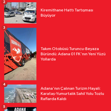
2
Kiremithane Hattı Tartışması
Büyüyor
3
Takım Otobüsü Turuncu-Beyaza
Büründü: Adana 01 FK'nın Yeni Yüzü
Yollarda
4
Adana'nın Çalınan Turizm Hayali:
Karataş-Yumurtalık Sahil Yolu Tozlu
Raflarda Kaldı
5