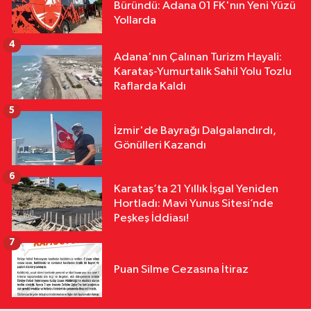
Büründü: Adana 01 FK'nın Yeni Yüzü
18:10
Kar Maskeleriyle Araç Soyan
Yollarda
5 Şüpheli Yakalandı
4
Adana'nın Çalınan Turizm Hayali:
Karataş-Yumurtalık Sahil Yolu Tozlu
Raflarda Kaldı
5
İzmir'de Bayrağı Dalgalandırdı,
Gönülleri Kazandı
6
Karataş’ta 21 Yıllık İşgal Yeniden
Hortladı: Mavi Yunus Sitesi’nde
Peşkeş İddiası!
7
Puan Silme Cezasına İtiraz