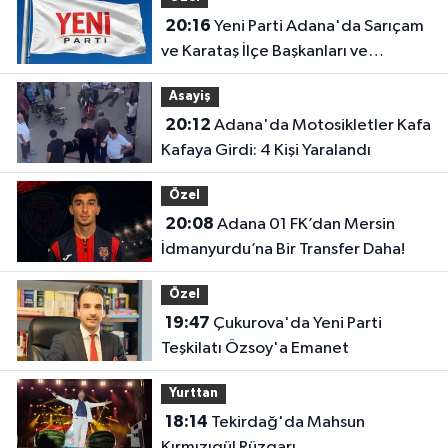
20:16
Yeni Parti Adana'da Sarıçam
ve Karataş İlçe Başkanları ve
Yönetimleri Belirlendi
Asayiş
20:12
Adana'da Motosikletler Kafa
Kafaya Girdi: 4 Kişi Yaralandı
Özel
20:08
Adana 01 FK’dan Mersin
İdmanyurdu’na Bir Transfer Daha!
Özel
19:47
Çukurova'da Yeni Parti
Teşkilatı Özsoy'a Emanet
Yurttan
18:14
Tekirdağ'da Mahsun
Kırmızıgül Rüzgarı