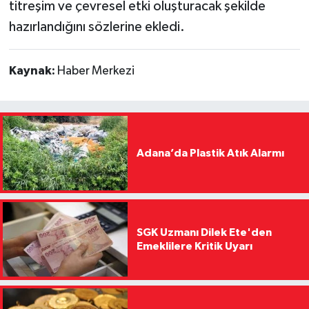
titreşim ve çevresel etki oluşturacak şekilde
hazırlandığını sözlerine ekledi.
Kaynak:
Haber Merkezi
Adana’da Plastik Atık Alarmı
SGK Uzmanı Dilek Ete'den
Emeklilere Kritik Uyarı