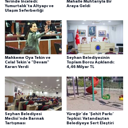
Yerinde İnceledi:
Mahalle Muhtarıyla Bir
Yumurtalık'ta Altyapı ve
Araya Geldi
Ulaşım Seferberliği
Mahkeme Oya Tekin ve
Seyhan Belediyesinin
Celal Tekin'e "Devam"
Toplam Borcu Açıklandı:
Kararı Verdi
4,46 Milyar TL
Seyhan Belediyesi
Yüreğir'de 'Şehit Parkı'
Meclisi'nde Barınak
Tepkisi: Vatandaştan
Tartışması
Belediyeye Sert Eleştiri