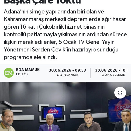
Başka Çare Yoktu
Magazin
Adana’nın simge yapılarından biri olan ve
Kahramanmaraş merkezli depremlerde ağır hasar
Özel
gören 16 katlı Çukobirlik hizmet binasının
kontrollü patlatmayla yıkılmasının ardından sürece
Resmi İlanlar
ilişkin merak edilenler, 5 Ocak TV Genel Yayın
Yönetmeni Serden Çevik’in hazırlayıp sunduğu
Sağlık
programda ele alındı.
Siyaset
EDA MAMUK
30.06.2026 - 09:53
30.06.2026 - 10:0
EDITÖR
YAYINLANMA
GÜNCELLEME
Spor
Yaşam
Yerel Yönetimler
Yurttan