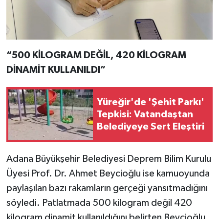
“500 KİLOGRAM DEĞİL, 420 KİLOGRAM
DİNAMİT KULLANILDI”
Yüreğir'de 'Şehit Parkı'
Tepkisi: Vatandaştan
Belediyeye Sert Eleştiri
Adana Büyükşehir Belediyesi Deprem Bilim Kurulu
Üyesi Prof. Dr. Ahmet Beycioğlu ise kamuoyunda
paylaşılan bazı rakamların gerçeği yansıtmadığını
söyledi. Patlatmada 500 kilogram değil 420
kilogram dinamit kullanıldığını belirten Beycioğlu,