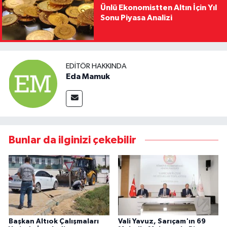
Ünlü Ekonomistten Altın İçin Yıl
Sonu Piyasa Analizi
EDITÖR HAKKINDA
Eda Mamuk
Bunlar da ilginizi çekebilir
Başkan Altıok Çalışmaları
Vali Yavuz, Sarıçam'ın 69