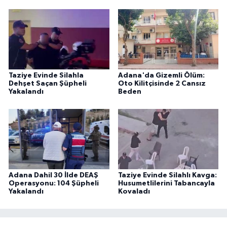
Taziye Evinde Silahla
Adana'da Gizemli Ölüm:
Dehşet Saçan Şüpheli
Oto Kilitçisinde 2 Cansız
Yakalandı
Beden
Adana Dahil 30 İlde DEAŞ
Taziye Evinde Silahlı Kavga:
Operasyonu: 104 Şüpheli
Husumetlilerini Tabancayla
Yakalandı
Kovaladı