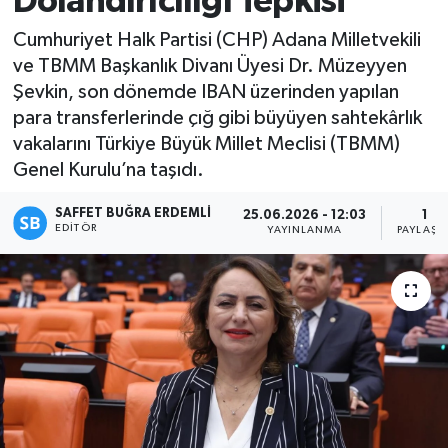
Dolandırıcılığı Tepkisi
Magazin
Cumhuriyet Halk Partisi (CHP) Adana Milletvekili
ve TBMM Başkanlık Divanı Üyesi Dr. Müzeyyen
Özel
Şevkin, son dönemde IBAN üzerinden yapılan
para transferlerinde çığ gibi büyüyen sahtekârlık
Resmi İlanlar
vakalarını Türkiye Büyük Millet Meclisi (TBMM)
Genel Kurulu’na taşıdı.
Sağlık
SAFFET BUĞRA ERDEMLI
25.06.2026 - 12:03
1
EDITÖR
YAYINLANMA
PAYLAŞI
Siyaset
Spor
Yaşam
Yerel Yönetimler
Yurttan