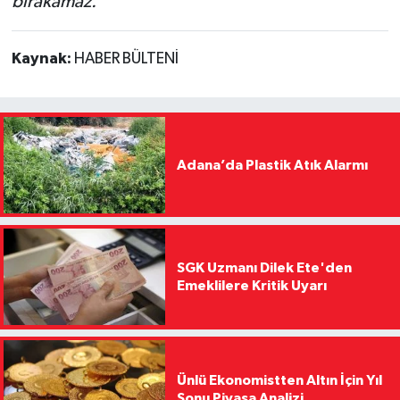
bırakamaz."
Kaynak:
HABER BÜLTENİ
Adana’da Plastik Atık Alarmı
SGK Uzmanı Dilek Ete'den
Emeklilere Kritik Uyarı
Ünlü Ekonomistten Altın İçin Yıl
Sonu Piyasa Analizi