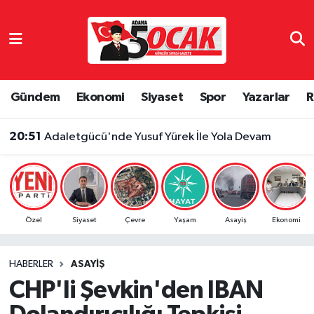
Asayiş
Adana Nöbetçi Eczaneler
Bilim & Teknoloji
Adana Hava Durumu
Gündem
Ekonomi
Siyaset
Spor
Yazarlar
R
Çevre
Adana Namaz Vakitleri
20:51
Adaletgücü'nde Yusuf Yürek İle Yola Devam
Dünya
Adana Trafik Yoğunluk Haritası
Eğitim
Süper Lig Puan Durumu ve Fikstür
Özel
Siyaset
Çevre
Yaşam
Asayiş
Ekonomi
Ekonomi
Tüm Manşetler
HABERLER
ASAYIŞ
Gündem
Son Dakika Haberleri
CHP'li Şevkin'den IBAN
Haber Reklam
Haber Arşivi