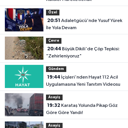
Özel
20:51
Adaletgücü'nde Yusuf Yürek
İle Yola Devam
Çevre
20:44
Büyük Dikili'de Çöp Tepkisi:
"Zehirleniyoruz"
Gündem
19:44
İçişleri'nden Hayat 112 Acil
Uygulamasına Yeni Tanıtım Videosu
Asayiş
19:32
Karataş Yolunda Pikap Göz
Göre Göre Yandı!
Asayiş