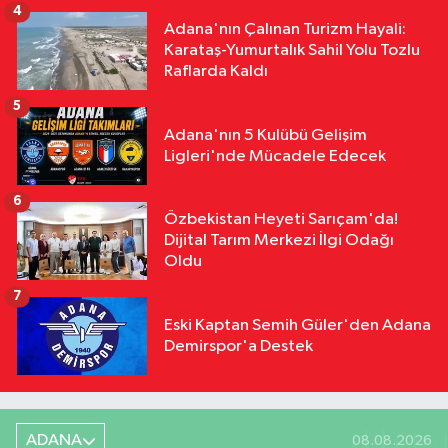
4
Saygı Olsun"
Adana'nın Çalınan Turizm Hayali:
Karataş-Yumurtalık Sahil Yolu Tozlu
Raflarda Kaldı
5
Adana'nın 5 Kulübü Gelişim
Ligleri'nde Mücadele Edecek
6
Özbekistan Heyeti Sarıçam'da!
Dijital Tarım Merkezi İlgi Odağı
Oldu
7
Eski Kaptan Semih Güler'den Adana
Demirspor'a Destek
ADANA
08.08.2026