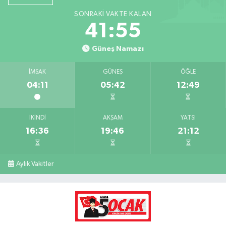
SONRAKI VAKTE KALAN
41:54
Güneş Namazı
İMSAK
GÜNEŞ
ÖĞLE
04:11
05:42
12:49
İKINDI
AKŞAM
YATSI
16:36
19:46
21:12
Aylık Vakitler