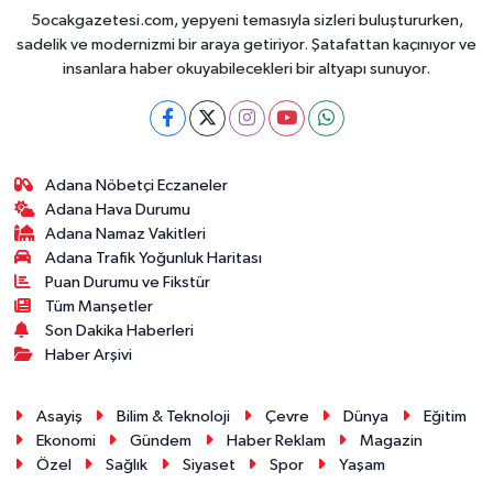
5ocakgazetesi.com, yepyeni temasıyla sizleri buluştururken,
sadelik ve modernizmi bir araya getiriyor. Şatafattan kaçınıyor ve
insanlara haber okuyabilecekleri bir altyapı sunuyor.
Adana Nöbetçi Eczaneler
Adana Hava Durumu
Adana Namaz Vakitleri
Adana Trafik Yoğunluk Haritası
Puan Durumu ve Fikstür
Tüm Manşetler
Son Dakika Haberleri
Haber Arşivi
Asayiş
Bilim & Teknoloji
Çevre
Dünya
Eğitim
Ekonomi
Gündem
Haber Reklam
Magazin
Özel
Sağlık
Siyaset
Spor
Yaşam