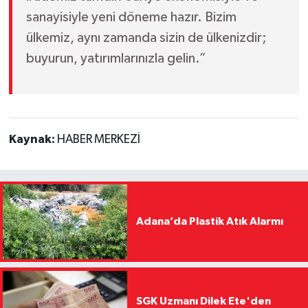
sanayisiyle yeni döneme hazır. Bizim
ülkemiz, aynı zamanda sizin de ülkenizdir;
buyurun, yatırımlarınızla gelin.”
Kaynak:
HABER MERKEZİ
Adana’da Plastik Atık Alarmı
SGK Uzmanı Dilek Ete'den