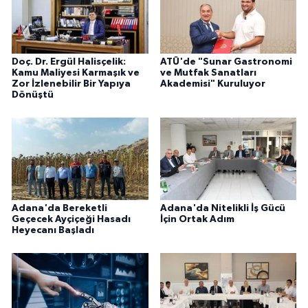
Doç. Dr. Ergül Halisçelik:
ATÜ'de "Sunar Gastronomi
Kamu Maliyesi Karmaşık ve
ve Mutfak Sanatları
Zor İzlenebilir Bir Yapıya
Akademisi" Kuruluyor
Dönüştü
Adana'da Bereketli
Adana'da Nitelikli İş Gücü
Geçecek Ayçiçeği Hasadı
İçin Ortak Adım
Heyecanı Başladı