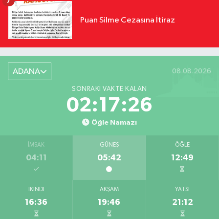
7
Puan Silme Cezasına İtiraz
ADANA
08.08.2026
SONRAKI VAKTE KALAN
02:17:25
Öğle Namazı
İMSAK
GÜNEŞ
ÖĞLE
04:11
05:42
12:49
İKINDI
AKŞAM
YATSI
16:36
19:46
21:12