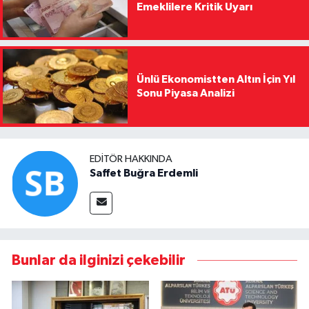
Emeklilere Kritik Uyarı
Ünlü Ekonomistten Altın İçin Yıl
Sonu Piyasa Analizi
EDITÖR HAKKINDA
Saffet Buğra Erdemli
Bunlar da ilginizi çekebilir