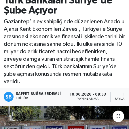
Türk Bankaları Suriye'de
Şube Açıyor
Magazin
Gaziantep’in ev sahipliğinde düzenlenen Anadolu
Özel
Ajansı Kent Ekonomileri Zirvesi, Türkiye ile Suriye
arasındaki ekonomik ve finansal ilişkilerde tarihi bir
Resmi İlanlar
dönüm noktasına sahne oldu. İki ülke arasında 10
milyar dolarlık ticaret hacmi hedeflenirken,
Sağlık
zirveye damga vuran en stratejik hamle finans
sektöründen geldi. Türk bankalarının Suriye’de
Siyaset
şube açması konusunda resmen mutabakata
varıldı.
Spor
SAFFET BUĞRA ERDEMLI
10.06.2026 - 09:53
1
Yaşam
EDITÖR
YAYINLANMA
PAYLAŞI
Yerel Yönetimler
Yurttan