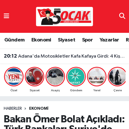
Asayiş
Adana Nöbetçi Eczaneler
Bilim & Teknoloji
Adana Hava Durumu
Gündem
Ekonomi
Siyaset
Spor
Yazarlar
R
Çevre
Adana Namaz Vakitleri
20:12
Adana'da Motosikletler Kafa Kafaya Girdi: 4 Kişi Yaralandı
Dünya
Adana Trafik Yoğunluk Haritası
Eğitim
Süper Lig Puan Durumu ve Fikstür
Özel
Siyaset
Asayiş
Gündem
Yerel
Çevre
Ekonomi
Tüm Manşetler
HABERLER
EKONOMI
Gündem
Son Dakika Haberleri
Bakan Ömer Bolat Açıkladı:
Haber Reklam
Haber Arşivi