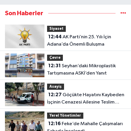
Son Haberler
Siyaset
12:44
AK Parti’nin 25. Yılı İçin
Adana’da Önemli Buluşma
Çevre
12:31
Seyhan’daki Mikroplastik
Tartışmasına ASKİ’den Yanıt
Asayiş
12:27
Göçükte Hayatını Kaybeden
İşçinin Cenazesi Ailesine Teslim
Edildi
Yerel Yönetimler
12:16
Feke’de Mahalle Çalışmaları