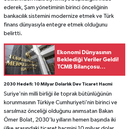
ederek, Şam yönetiminin birinci önceliğinin
bankacılık sistemini modernize etmek ve Türk
finans dünyasıyla entegre etmek olduğunu
belirtti.
Ekonomi Dünyasının
Beklediği Veriler Geldi!
TCMB Bilançosu
Yayımlandı
2030 Hedefi: 10 Milyar Dolarlık Dev Ticaret Hacmi
Suriye'nin milli birliği ile toprak bütünlüğünün
korunmasının Türkiye Cumhuriyeti'nin birinci ve
sarsılmaz önceliği olduğunu anımsatan Bakan
Ömer Bolat, 2030'lu yılların hemen başında iki
ülke arasındaki ticaret hacmini 10 milyar dolar