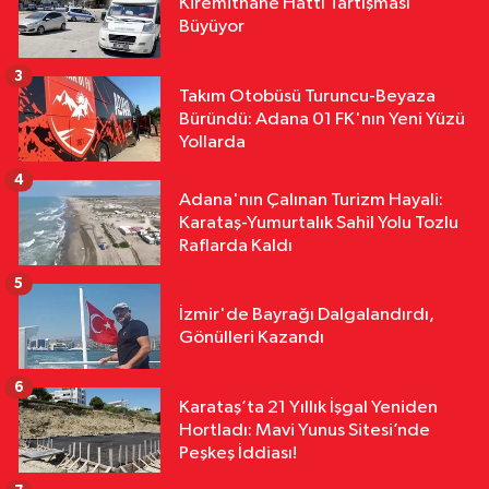
Kiremithane Hattı Tartışması
11:01
AK Parti Sarıçam’da 77.
Büyüyor
Danışma Meclisi Toplantısı
3
Takım Otobüsü Turuncu-Beyaza
Asayiş
Büründü: Adana 01 FK'nın Yeni Yüzü
10:55
Adana’da Tünel Göçüğünde
Yollarda
Acı Bilanço: Ölü Sayısı 2’ye Yükseldi
4
Adana'nın Çalınan Turizm Hayali:
Karataş-Yumurtalık Sahil Yolu Tozlu
Raflarda Kaldı
5
İzmir'de Bayrağı Dalgalandırdı,
Gönülleri Kazandı
6
Karataş’ta 21 Yıllık İşgal Yeniden
Hortladı: Mavi Yunus Sitesi’nde
Peşkeş İddiası!