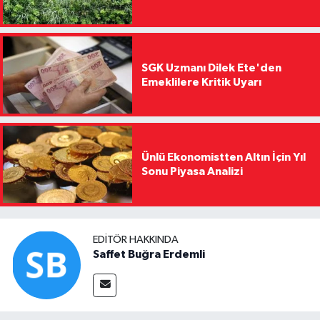
SGK Uzmanı Dilek Ete'den
Emeklilere Kritik Uyarı
Ünlü Ekonomistten Altın İçin Yıl
Sonu Piyasa Analizi
EDITÖR HAKKINDA
Saffet Buğra Erdemli