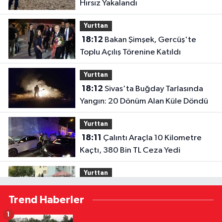
Hırsız Yakalandı
Yurttan
18:12
Bakan Şimşek, Gercüş'te
Toplu Açılış Törenine Katıldı
Yurttan
18:12
Sivas'ta Buğday Tarlasında
Yangın: 20 Dönüm Alan Küle Döndü
Yurttan
18:11
Çalıntı Araçla 10 Kilometre
Kaçtı, 380 Bin TL Ceza Yedi
Yurttan
18:10
Kar Maskeleriyle Araç Soyan
Trend Haberler
5 Şüpheli Yakalandı
1
Siyaset