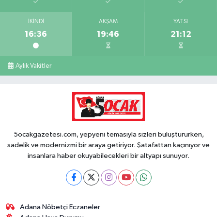
İKINDI
AKŞAM
YATSI
16:36
19:46
21:12
Aylık Vakitler
5ocakgazetesi.com, yepyeni temasıyla sizleri buluştururken,
sadelik ve modernizmi bir araya getiriyor. Şatafattan kaçınıyor ve
insanlara haber okuyabilecekleri bir altyapı sunuyor.
Adana Nöbetçi Eczaneler