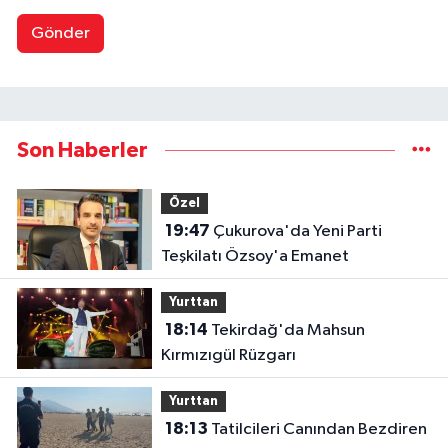
Gönder
Son Haberler
Özel
19:47
Çukurova'da Yeni Parti
Teşkilatı Özsoy'a Emanet
Yurttan
18:14
Tekirdağ'da Mahsun
Kırmızıgül Rüzgarı
Yurttan
18:13
Tatilcileri Canından Bezdiren