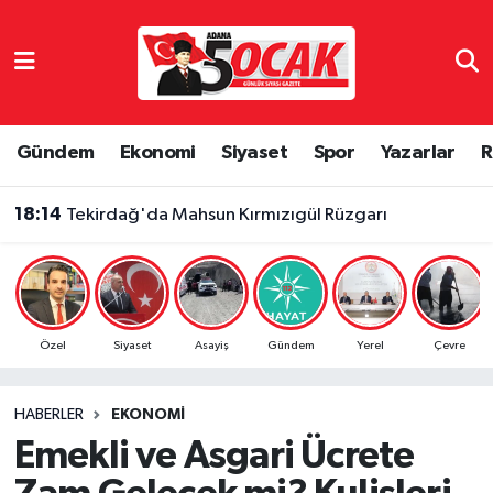
Asayiş
Adana Nöbetçi Eczaneler
Bilim & Teknoloji
Adana Hava Durumu
Gündem
Ekonomi
Siyaset
Spor
Yazarlar
R
Çevre
Adana Namaz Vakitleri
18:14
Tekirdağ'da Mahsun Kırmızıgül Rüzgarı
Dünya
Adana Trafik Yoğunluk Haritası
Eğitim
Süper Lig Puan Durumu ve Fikstür
Özel
Siyaset
Asayiş
Gündem
Yerel
Çevre
Ekonomi
Tüm Manşetler
HABERLER
EKONOMI
Gündem
Son Dakika Haberleri
Emekli ve Asgari Ücrete
Haber Reklam
Haber Arşivi