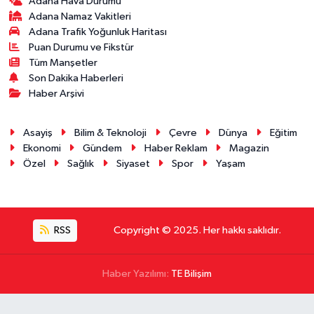
Adana Hava Durumu
Adana Namaz Vakitleri
Adana Trafik Yoğunluk Haritası
Puan Durumu ve Fikstür
Tüm Manşetler
Son Dakika Haberleri
Haber Arşivi
Asayiş
Bilim & Teknoloji
Çevre
Dünya
Eğitim
Ekonomi
Gündem
Haber Reklam
Magazin
Özel
Sağlık
Siyaset
Spor
Yaşam
RSS
Copyright © 2025. Her hakkı saklıdır.
Haber Yazılımı:
TE Bilişim