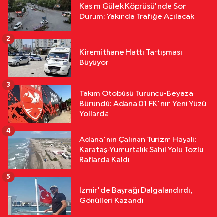
Kasım Gülek Köprüsü'nde Son
17:02
MHP Adana İl Başkanı Hakan
Durum: Yakında Trafiğe Açılacak
Yıldırım'dan Ayyüce Türkeş Taş'a
Çok Sert Tepki "Haddinizi Bilin!"
2
Özel
Kiremithane Hattı Tartışması
16:59
Arda Bitirgiç, Yeni Mersin
Büyüyor
İdman Yurdu’nda
3
Takım Otobüsü Turuncu-Beyaza
Gündem
Büründü: Adana 01 FK'nın Yeni Yüzü
14:57
Şevkin'den Meclis'te Çocuk
Yollarda
Koruma Kanunu Tepkisi "Önce
4
Bataklığı Kurutmak Zorundayız"
Adana'nın Çalınan Turizm Hayali:
Karataş-Yumurtalık Sahil Yolu Tozlu
Raflarda Kaldı
5
İzmir'de Bayrağı Dalgalandırdı,
Gönülleri Kazandı