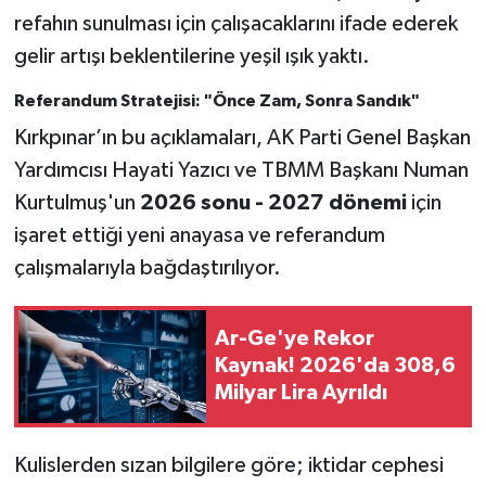
refahın sunulması için çalışacaklarını ifade ederek
gelir artışı beklentilerine yeşil ışık yaktı.
Referandum Stratejisi: "Önce Zam, Sonra Sandık"
Kırkpınar’ın bu açıklamaları, AK Parti Genel Başkan
Yardımcısı Hayati Yazıcı ve TBMM Başkanı Numan
Kurtulmuş'un
2026 sonu - 2027 dönemi
için
işaret ettiği yeni anayasa ve referandum
çalışmalarıyla bağdaştırılıyor.
Ar-Ge'ye Rekor
Kaynak! 2026'da 308,6
Milyar Lira Ayrıldı
Kulislerden sızan bilgilere göre; iktidar cephesi