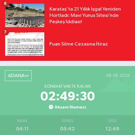
6
Karataş’ta 21 Yıllık İşgal Yeniden
Hortladı: Mavi Yunus Sitesi’nde
Peşkeş İddiası!
7
Puan Silme Cezasına İtiraz
ADANA
08.08.2026
SONRAKI VAKTE KALAN
02:49:29
Akşam Namazı
İMSAK
GÜNEŞ
ÖĞLE
04:11
05:42
12:49