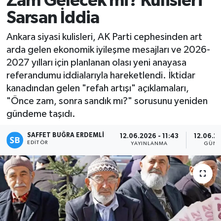
Zam Gelecek mi? Kulisleri
Sarsan İddia
Magazin
Ankara siyasi kulisleri, AK Parti cephesinden art
Özel
arda gelen ekonomik iyileşme mesajları ve 2026-
2027 yılları için planlanan olası yeni anayasa
Resmi İlanlar
referandumu iddialarıyla hareketlendi. İktidar
kanadından gelen "refah artışı" açıklamaları,
Sağlık
"Önce zam, sonra sandık mı?" sorusunu yeniden
gündeme taşıdı.
Siyaset
SAFFET BUĞRA ERDEMLI
12.06.2026 - 11:43
12.06.20
Spor
EDITÖR
YAYINLANMA
GÜNC
Yaşam
Yerel Yönetimler
Yurttan