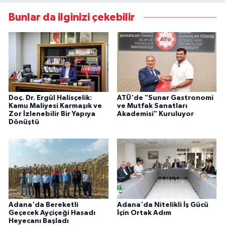
Bunlar da ilginizi çekebilir
Doç. Dr. Ergül Halisçelik:
ATÜ'de "Sunar Gastronomi
Kamu Maliyesi Karmaşık ve
ve Mutfak Sanatları
Zor İzlenebilir Bir Yapıya
Akademisi" Kuruluyor
Dönüştü
Adana'da Bereketli
Adana'da Nitelikli İş Gücü
Geçecek Ayçiçeği Hasadı
İçin Ortak Adım
Heyecanı Başladı